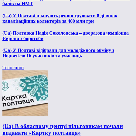
балів на НМТ
(Ua) У Полтаві планують реконструювати 8 ділянок
каналізаційних колекторів за 400 млн грн
(Ua) Полтавка Надія Соколовська – дворазова чемпіонка
Європи з боротьби
(Ua) У Полтаві відібрали для молодіжного обміну з
Норвегією 16 учасників та учасниць
Транспорт
(Ua) В обласному центрі пільговикам почали
видавати «Картку полтавця»