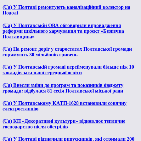
(Ua) У Полтаві ремонтують каналізаційний колектор на
Подолі
(Ua) У Полтавській ОВА обговорили впровадження
реформи шкільного харчування та проєкт «Безпечна
Полтавщина»
(Ua) На ремонт доріг у старостатах Полтавської громади
спрямують 30 мільйонів гривень
(Ua) У Полтавській громаді перейменували більше ніж 10
закладів загальної середньої освіти
(Ua) Внесли зміни до програм та показників бюджету
громади: відбулася 81 сесія Полтавської міської ради
(Ua) У Полтавському КАТП-1628 встановили сонячну
електростанцію
(Ua) КП «Декоративні культури» відновлює тепличне
господарство після обстрілів
(Ua) У Полтаві відзначили випускників, які отримали 200