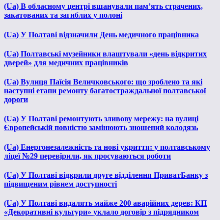
(Ua) В обласному центрі вшанували пам’ять страчених,
закатованих та загиблих у полоні
(Ua) У Полтаві відзначили День медичного працівника
(Ua) Полтавські музейники влаштували «день відкритих
дверей» для медичних працівників
(Ua) Вулиця Паїсія Величковського: що зроблено та які
наступні етапи ремонту багатостраждальної полтавської
дороги
(Ua) У Полтаві ремонтують зливову мережу: на вулиці
Європейській повністю замінюють зношений колодязь
(Ua) Енергонезалежність та нові укриття: у полтавському
ліцеї №29 перевірили, як просуваються роботи
(Ua) У Полтаві відкрили друге відділення ПриватБанку з
підвищеним рівнем доступності
(Ua) У Полтаві видалять майже 200 аварійних дерев: КП
«Декоративні культури» уклало договір з підрядником