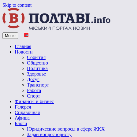
Skip to content
Меню
Vpoltave.info
Полтавский портал новостей
Главная
Новости
События
Общество
Политика
Здоровье
Досуг
Транспорт
Работа
Спорт
Финансы и бизнес
Галерея
Справочная
Афиша
Блоги
Юридические вопросы в сфере ЖКХ
Задай вопрос юристу