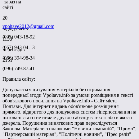
зараз на
сайті
20
vpoltave2012@gmail.com
відвідувачів
(095) 043-18-92
1133
(067) 943-04-13
переглядів
(066) 394-98-34
2151
(096) 749-87-41
Правила сайту:
Допускається цитування матеріалів без отримання
попередньої згоди Vpoltave.info за умови розміщення в тексті
обов'язкового посилання на Vpoltave.info - Сайт міста
Полтави. Для інтернет-видань обов'язкове розміщення
прямого, відкритого для пошукових систем гіперпосилання на
цитовані статті не нижче другого абзацу в тексті або в якості
джерела. Порушення виняткових прав переслідується
Законом. Матеріали з плашками "Новини компаній", "Промо",
"Партнерський матеріал", "Політичні новини", "Прес-реліз"