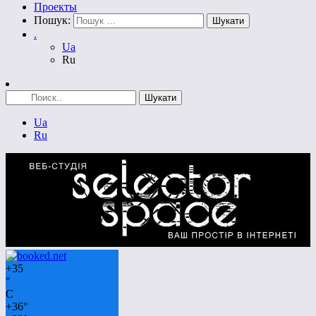
Проекты
Пошук:
.
Ua
Ru
Ua
Ru
+
35
°
C
+
36°