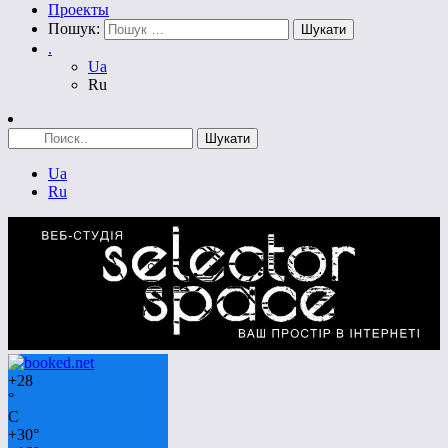
Проекты
Пошук:
.
Ua
Ru
Ua
Ru
+
28
°
C
+
30°