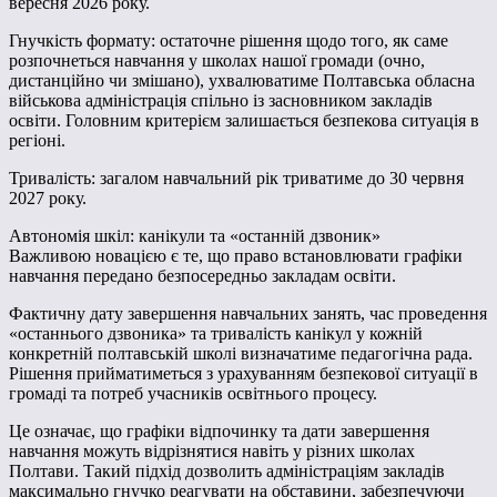
вересня 2026 року.
Гнучкість формату: остаточне рішення щодо того, як саме
розпочнеться навчання у школах нашої громади (очно,
дистанційно чи змішано), ухвалюватиме Полтавська обласна
військова адміністрація спільно із засновником закладів
освіти. Головним критерієм залишається безпекова ситуація в
регіоні.
Тривалість: загалом навчальний рік триватиме до 30 червня
2027 року.
Автономія шкіл: канікули та «останній дзвоник»
Важливою новацією є те, що право встановлювати графіки
навчання передано безпосередньо закладам освіти.
Фактичну дату завершення навчальних занять, час проведення
«останнього дзвоника» та тривалість канікул у кожній
конкретній полтавській школі визначатиме педагогічна рада.
Рішення прийматиметься з урахуванням безпекової ситуації в
громаді та потреб учасників освітнього процесу.
Це означає, що графіки відпочинку та дати завершення
навчання можуть відрізнятися навіть у різних школах
Полтави. Такий підхід дозволить адміністраціям закладів
максимально гнучко реагувати на обставини, забезпечуючи