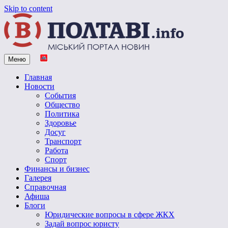
Skip to content
Меню
Vpoltave.info
Полтавский портал новостей
Главная
Новости
События
Общество
Политика
Здоровье
Досуг
Транспорт
Работа
Спорт
Финансы и бизнес
Галерея
Справочная
Афиша
Блоги
Юридические вопросы в сфере ЖКХ
Задай вопрос юристу