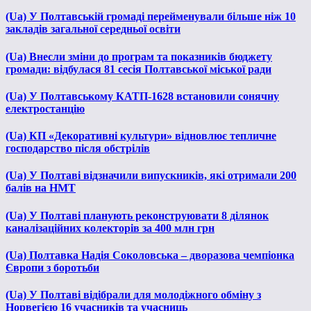
(Ua) У Полтавській громаді перейменували більше ніж 10
закладів загальної середньої освіти
(Ua) Внесли зміни до програм та показників бюджету
громади: відбулася 81 сесія Полтавської міської ради
(Ua) У Полтавському КАТП-1628 встановили сонячну
електростанцію
(Ua) КП «Декоративні культури» відновлює тепличне
господарство після обстрілів
(Ua) У Полтаві відзначили випускників, які отримали 200
балів на НМТ
(Ua) У Полтаві планують реконструювати 8 ділянок
каналізаційних колекторів за 400 млн грн
(Ua) Полтавка Надія Соколовська – дворазова чемпіонка
Європи з боротьби
(Ua) У Полтаві відібрали для молодіжного обміну з
Норвегією 16 учасників та учасниць