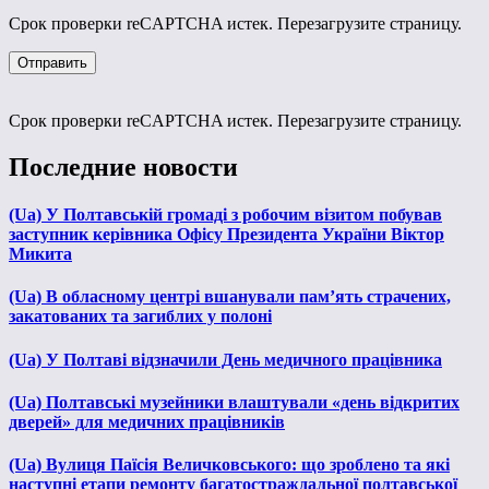
Срок проверки reCAPTCHA истек. Перезагрузите страницу.
Срок проверки reCAPTCHA истек. Перезагрузите страницу.
Последние новости
(Ua) У Полтавській громаді з робочим візитом побував
заступник керівника Офісу Президента України Віктор
Микита
(Ua) В обласному центрі вшанували пам’ять страчених,
закатованих та загиблих у полоні
(Ua) У Полтаві відзначили День медичного працівника
(Ua) Полтавські музейники влаштували «день відкритих
дверей» для медичних працівників
(Ua) Вулиця Паїсія Величковського: що зроблено та які
наступні етапи ремонту багатостраждальної полтавської