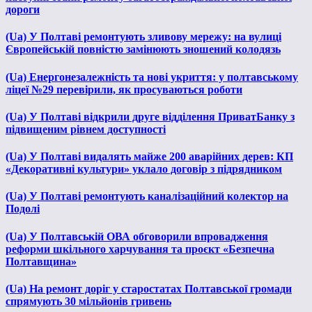
дороги
(Ua) У Полтаві ремонтують зливову мережу: на вулиці
Європейській повністю замінюють зношений колодязь
(Ua) Енергонезалежність та нові укриття: у полтавському
ліцеї №29 перевірили, як просуваються роботи
(Ua) У Полтаві відкрили друге відділення ПриватБанку з
підвищеним рівнем доступності
(Ua) У Полтаві видалять майже 200 аварійних дерев: КП
«Декоративні культури» уклало договір з підрядником
(Ua) У Полтаві ремонтують каналізаційний колектор на
Подолі
(Ua) У Полтавській ОВА обговорили впровадження
реформи шкільного харчування та проєкт «Безпечна
Полтавщина»
(Ua) На ремонт доріг у старостатах Полтавської громади
спрямують 30 мільйонів гривень