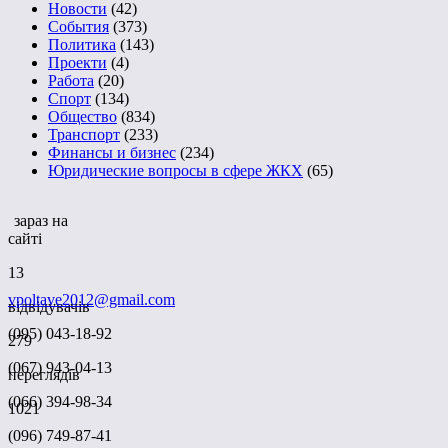
Новости
(42)
События
(373)
Политика
(143)
Проекти
(4)
Работа
(20)
Спорт
(134)
Общество
(834)
Транспорт
(233)
Финансы и бизнес
(234)
Юридические вопросы в сфере ЖКХ
(65)
зараз на
сайті
13
vpoltave2012@gmail.com
відвідувачів
(095) 043-18-92
279
(067) 943-04-13
переглядів
(066) 394-98-34
1021
(096) 749-87-41