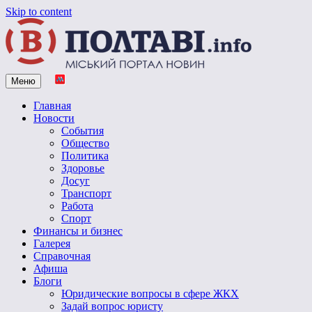
Skip to content
Меню
Vpoltave.info
Полтавский портал новостей
Главная
Новости
События
Общество
Политика
Здоровье
Досуг
Транспорт
Работа
Спорт
Финансы и бизнес
Галерея
Справочная
Афиша
Блоги
Юридические вопросы в сфере ЖКХ
Задай вопрос юристу