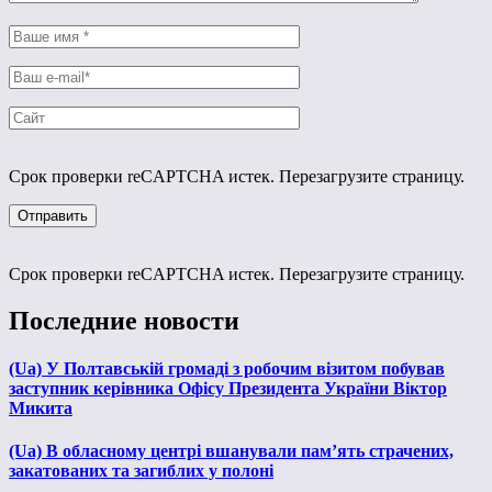
Срок проверки reCAPTCHA истек. Перезагрузите страницу.
Срок проверки reCAPTCHA истек. Перезагрузите страницу.
Последние новости
(Ua) У Полтавській громаді з робочим візитом побував
заступник керівника Офісу Президента України Віктор
Микита
(Ua) В обласному центрі вшанували пам’ять страчених,
закатованих та загиблих у полоні