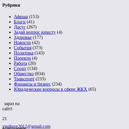
Рубрики
Афиша
(153)
Блоги
(41)
Досуг
(267)
Задай вопрос юристу
(4)
Здоровье
(177)
Новости
(42)
События
(373)
Политика
(143)
Проекти
(4)
Работа
(20)
Спорт
(134)
Общество
(834)
Транспорт
(233)
Финансы и бизнес
(234)
Юридические вопросы в сфере ЖКХ
(65)
зараз на
сайті
21
vpoltave2012@gmail.com
відвідувачів