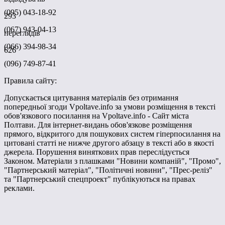
(095) 043-18-92
293
(067) 943-04-13
переглядів
(066) 394-98-34
626
(096) 749-87-41
Правила сайту:
Допускається цитування матеріалів без отримання
попередньої згоди Vpoltave.info за умови розміщення в тексті
обов'язкового посилання на Vpoltave.info - Сайт міста
Полтави. Для інтернет-видань обов'язкове розміщення
прямого, відкритого для пошукових систем гіперпосилання на
цитовані статті не нижче другого абзацу в тексті або в якості
джерела. Порушення виняткових прав переслідується
Законом. Матеріали з плашками "Новини компаній", "Промо",
"Партнерський матеріал", "Політичні новини", "Прес-реліз"
та "Партнерський спецпроект" публікуються на правах
реклами.