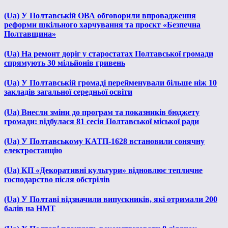
(Ua) У Полтавській ОВА обговорили впровадження
реформи шкільного харчування та проєкт «Безпечна
Полтавщина»
(Ua) На ремонт доріг у старостатах Полтавської громади
спрямують 30 мільйонів гривень
(Ua) У Полтавській громаді перейменували більше ніж 10
закладів загальної середньої освіти
(Ua) Внесли зміни до програм та показників бюджету
громади: відбулася 81 сесія Полтавської міської ради
(Ua) У Полтавському КАТП-1628 встановили сонячну
електростанцію
(Ua) КП «Декоративні культури» відновлює тепличне
господарство після обстрілів
(Ua) У Полтаві відзначили випускників, які отримали 200
балів на НМТ