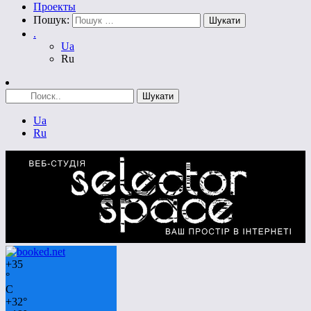
Проекты
Пошук:
.
Ua
Ru
Ua
Ru
+
35
°
C
+
32°