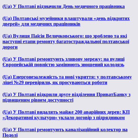
(Ua) У Полтаві відзначили День медичного працівника
(Ua) Полтавські музейники влаштували «день відкритих
дверей» для медичних працівників
(Ua) Вулиця Паїсія Величковського: що зроблено та які
наступні етапи ремонту багатостраждальної полтавської
дороги
(Ua) У Полтаві ремонтують зливову мережу: на вулиці
Європейській повністю замінюють зношений колодязь
(Ua) Енергонезалежність та нові укриття: у полтавському
ліцеї №29 перевірили, як просуваються роботи
(Ua) У Полтаві відкрили друге відділення ПриватБанку з
підвищеним рівнем доступності
(Ua) У Полтаві видалять майже 200 аварійних дерев: КП
«Декоративні культури» уклало договір з підрядником
(Ua) У Полтаві ремонтують каналізаційний колектор на
Подолі