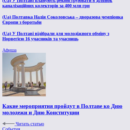
(Ua) У Полтаві планують реконструювати 8 ділянок
каналізаційних колекторів за 400 млн грн
(Ua) Полтавка Надія Соколовська – дворазова чемпіонка
Європи з боротьби
(Ua) У Полтаві відібрали для молодіжного обміну з
Норвегією 16 учасників та учасниць
Афиша
Какие мероприятия пройдут в Полтаве ко Дню
молодежи и Дню Конституции
Читать статью
События