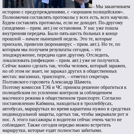
– Мы заканчиваем
историю с предупреждениями, с «хорошим полицейским».
Полномочия составлять протоколы у всех есть, всех научили.
Будем составлять протоколы, если не доходит. По-другому
(эпидемию – прим. авт.) не остановим. У нас уже пошла
внутренняя передача. Было пять-шесть больных в конце
прошлой – начале нынешней недель. Это те, которые
приехали, привезли (коронавирус – прим. авт.). Но те, по
которым мы получаем результаты сегодня, – это
эпидокружение, передача один другому. Отследить,
локализовать (инфекцию – прим. авт.) уже не получится.
Сейчас важно сделать так, чтобы человек, который заражен,
но об этом не знает, не заражал других в общественных
местах: магазинах, транспорте, – отметил секретарь
Полтавского горсовета Александр Шамота.
Поэтому комиссия ТЭБ и ЧС приняла решение обратиться к
полицейским по усилению контроля за соблюдением
масочного режима в общественном транспорте. Согласно
постановлению Кабмина, находиться в троллейбусах,
автобусах, маршрутках во время карантина нужно в средствах
индивидуальной защиты, одетых так, чтобы закрывали рот и
нос. А этого пассажиры и водители сейчас очень часто не
соблюдают. Также сегодня нередко можно встретить
маршрутки, которые ездят полностью забитыми.