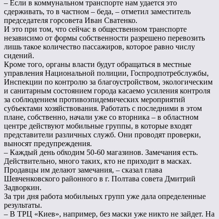
– Если в коммунальном транспорте нам удается это
сдерживать, то в частном – беда, – отметил заместитель
председателя горсовета Иван Сватенко.
И это при том, что сейчас в общественном транспорте
независимо от формы собственности разрешено перевозить
лишь такое количество пассажиров, которое равно числу
сидений.
Кроме того, органы власти будут обращаться в местные
управления Национальной полиции, Госпродпотребслужбы,
Инспекции по контролю за благоустройством, экологическим
и санитарным состоянием города касаемо усиления контроля
за соблюдением противоэпидемических мероприятий
субъектами хозяйствования. Работать с последними в этом
плане, собственно, начали уже со вторника – в областном
центре действуют мобильные группы, в которые входят
представители различных служб. Они проводят проверки,
выносят предупреждения.
– Каждый день обходим 50-60 магазинов. Замечания есть.
Действительно, много таких, кто не приходит в масках.
Продавцы им делают замечания, – сказал глава
Шевченковского районного в г. Полтава совета Дмитрий
Задворкин.
За три дня работа мобильных групп уже дала определенные
результаты.
– В ТРЦ «Киев», например, без маски уже никто не зайдет. На