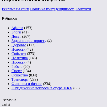
Реклама на сайті
Політика конфіденційності
Контакти
Рубрики
Афиша
(153)
Блоги
(41)
Досуг
(267)
Задай вопрос юристу
(4)
Здоровье
(177)
Новости
(42)
События
(373)
Политика
(143)
Проекти
(4)
Работа
(20)
Спорт
(134)
Общество
(834)
Транспорт
(233)
Финансы и бизнес
(234)
Юридические вопросы в сфере ЖКХ
(65)
зараз на
сайті