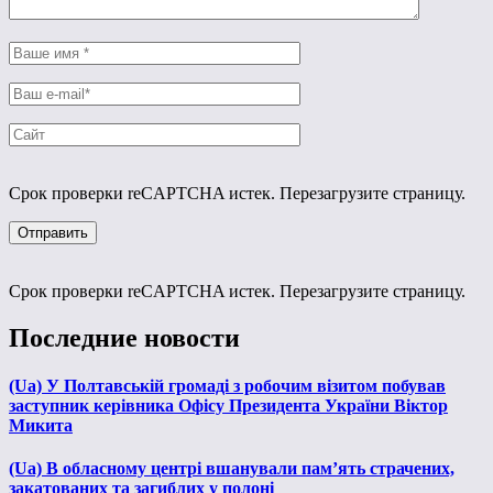
Срок проверки reCAPTCHA истек. Перезагрузите страницу.
Срок проверки reCAPTCHA истек. Перезагрузите страницу.
Последние новости
(Ua) У Полтавській громаді з робочим візитом побував
заступник керівника Офісу Президента України Віктор
Микита
(Ua) В обласному центрі вшанували пам’ять страчених,
закатованих та загиблих у полоні