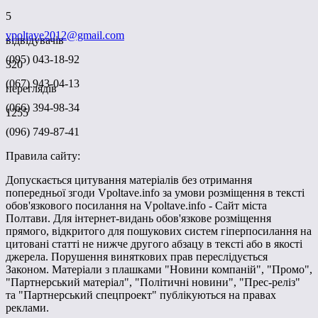
5
vpoltave2012@gmail.com
відвідувачів
(095) 043-18-92
320
(067) 943-04-13
переглядів
(066) 394-98-34
1255
(096) 749-87-41
Правила сайту:
Допускається цитування матеріалів без отримання
попередньої згоди Vpoltave.info за умови розміщення в тексті
обов'язкового посилання на Vpoltave.info - Сайт міста
Полтави. Для інтернет-видань обов'язкове розміщення
прямого, відкритого для пошукових систем гіперпосилання на
цитовані статті не нижче другого абзацу в тексті або в якості
джерела. Порушення виняткових прав переслідується
Законом. Матеріали з плашками "Новини компаній", "Промо",
"Партнерський матеріал", "Політичні новини", "Прес-реліз"
та "Партнерський спецпроект" публікуються на правах
реклами.