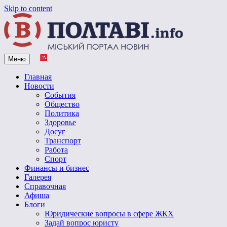
Skip to content
Меню
Vpoltave.info
Полтавский портал новостей
Главная
Новости
События
Общество
Политика
Здоровье
Досуг
Транспорт
Работа
Спорт
Финансы и бизнес
Галерея
Справочная
Афиша
Блоги
Юридические вопросы в сфере ЖКХ
Задай вопрос юристу