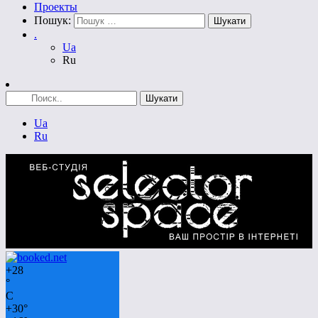
Проекты
Пошук:
.
Ua
Ru
Ua
Ru
+
28
°
C
+
30°