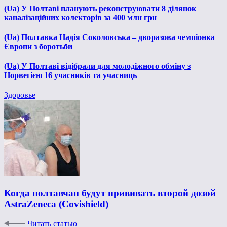
(Ua) У Полтаві планують реконструювати 8 ділянок
каналізаційних колекторів за 400 млн грн
(Ua) Полтавка Надія Соколовська – дворазова чемпіонка
Європи з боротьби
(Ua) У Полтаві відібрали для молодіжного обміну з
Норвегією 16 учасників та учасниць
Здоровье
Когда полтавчан будут прививать второй дозой
AstraZeneca (Covishield)
Читать статью