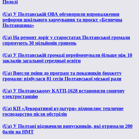
Подолі
(Ua) У Полтавській ОВА обговорили впровадження
реформи шкільного харчування та проєкт «Безпечна
Полтавщина»
(Ua) На ремонт доріг у старостатах Полтавської громади
спрямують 30 мільйонів гривень
(Ua) У Полтавській громаді перейменували більше ніж 10
закладів загальної середньої освіти
(Ua) Внесли зміни до програм та показників бюджету
громади: відбулася 81 сесія Полтавської міської ради
(Ua) У Полтавському КАТП-1628 встановили сонячну
електростанцію
(Ua) КП «Декоративні культури» відновлює тепличне
господарство після обстрілів
(Ua) У Полтаві відзначили випускників, які отримали 200
балів на НМТ