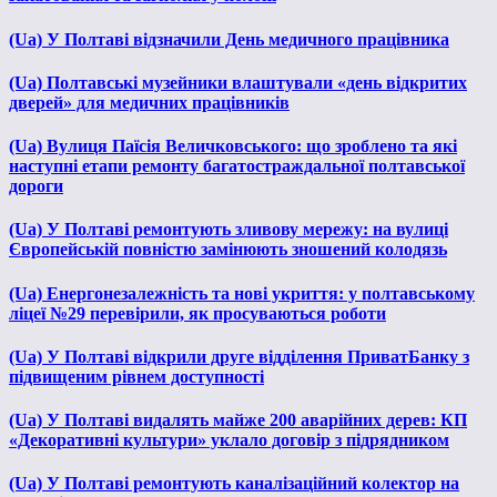
(Ua) У Полтаві відзначили День медичного працівника
(Ua) Полтавські музейники влаштували «день відкритих
дверей» для медичних працівників
(Ua) Вулиця Паїсія Величковського: що зроблено та які
наступні етапи ремонту багатостраждальної полтавської
дороги
(Ua) У Полтаві ремонтують зливову мережу: на вулиці
Європейській повністю замінюють зношений колодязь
(Ua) Енергонезалежність та нові укриття: у полтавському
ліцеї №29 перевірили, як просуваються роботи
(Ua) У Полтаві відкрили друге відділення ПриватБанку з
підвищеним рівнем доступності
(Ua) У Полтаві видалять майже 200 аварійних дерев: КП
«Декоративні культури» уклало договір з підрядником
(Ua) У Полтаві ремонтують каналізаційний колектор на