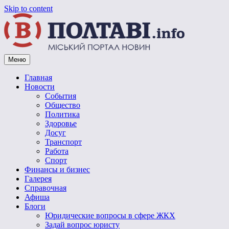
Skip to content
Меню
Vpoltave.info
Полтавский портал новостей
Главная
Новости
События
Общество
Политика
Здоровье
Досуг
Транспорт
Работа
Спорт
Финансы и бизнес
Галерея
Справочная
Афиша
Блоги
Юридические вопросы в сфере ЖКХ
Задай вопрос юристу