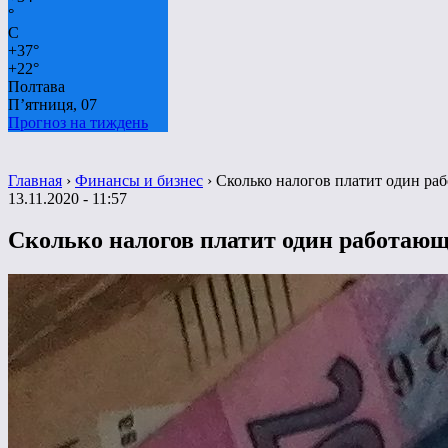
°
C
+
37°
+
22°
Полтава
П’ятниця, 07
Прогноз на тиждень
Главная
›
Финансы и бизнес
›
Сколько налогов платит один ра
13.11.2020 - 11:57
Сколько налогов платит один работающ