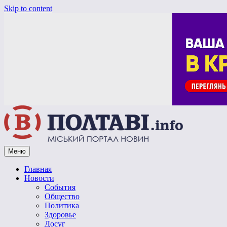
Skip to content
Меню
Vpoltave.info
Полтавский портал новостей
Главная
Новости
События
Общество
Политика
Здоровье
Досуг