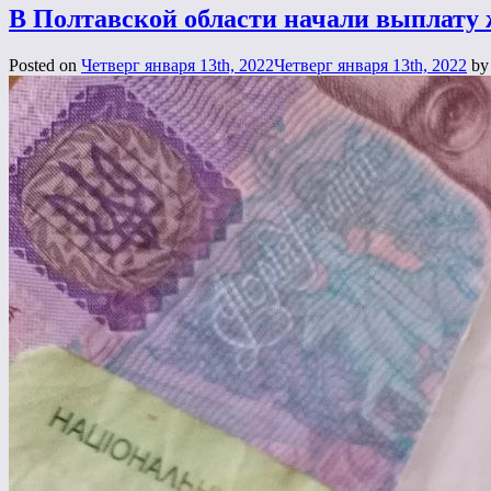
В Полтавской области начали выплату 
Posted on
Четверг января 13th, 2022
Четверг января 13th, 2022
b