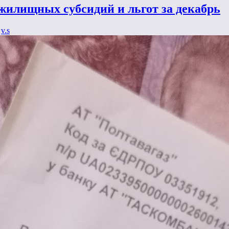
жилищных субсидий и льгот за декабрь
y
v.s