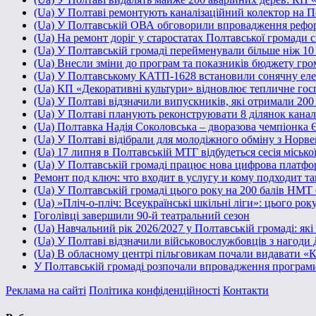
(Ua) У Полтаві ремонтують каналізаційний колектор на П
(Ua) У Полтавській ОВА обговорили впровадження рефор
(Ua) На ремонт доріг у старостатах Полтавської громади 
(Ua) У Полтавській громаді перейменували більше ніж 10 з
(Ua) Внесли зміни до програм та показників бюджету грома
(Ua) У Полтавському КАТП-1628 встановили сонячну ел
(Ua) КП «Декоративні культури» відновлює тепличне госп
(Ua) У Полтаві відзначили випускників, які отримали 20
(Ua) У Полтаві планують реконструювати 8 ділянок каналі
(Ua) Полтавка Надія Соколовська – дворазова чемпіонка 
(Ua) У Полтаві відібрали для молодіжного обміну з Норве
(Ua) 17 липня в Полтавській МТГ відбудеться сесія місько
(Ua) У Полтавській громаді працює нова цифрова платфо
Ремонт под ключ: что входит в услугу и кому подходит т
(Ua) У Полтавській громаді цього року на 200 балів НМТ
(Ua) »Пліч-о-пліч: Всеукраїнські шкільні ліги»: цього рок
Гоголівці завершили 90-й театральний сезон
(Ua) Навчальний рік 2026/2027 у Полтавській громаді: як
(Ua) У Полтаві відзначили військовослужбовців з нагоди 
(Ua) В обласному центрі пільговикам почали видавати «
У Полтавській громаді розпочали впровадження програм
Реклама на сайті
Політика конфіденційності
Контакти