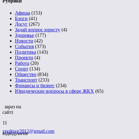
Рубрики
Афиша
(153)
Блоги
(41)
Досуг
(267)
Задай вопрос юристу
(4)
Здоровье
(177)
Новости
(42)
События
(373)
Политика
(143)
Проекти
(4)
Работа
(20)
Спорт
(134)
Общество
(834)
Транспорт
(233)
Финансы и бизнес
(234)
Юридические вопросы в сфере ЖКХ
(65)
зараз на
сайті
11
vpoltave2012@gmail.com
відвідувачів