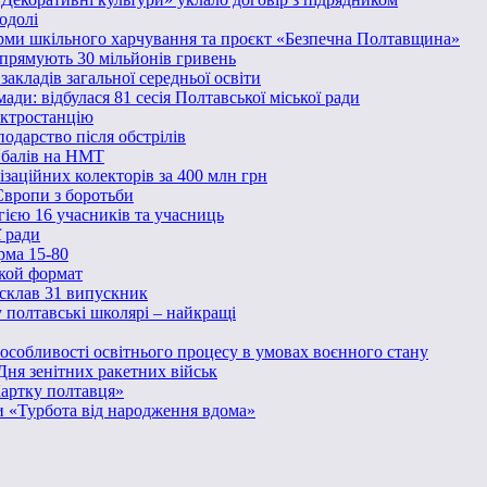
одолі
ми шкільного харчування та проєкт «Безпечна Полтавщина»
спрямують 30 мільйонів гривень
акладів загальної середньої освіти
ди: відбулася 81 сесія Полтавської міської ради
ектростанцію
одарство після обстрілів
0 балів на НМТ
заційних колекторів за 400 млн грн
Європи з боротьби
гією 16 учасників та учасниць
ї ради
рма 15-80
акой формат
 склав 31 випускник
у полтавські школярі – найкращі
і особливості освітнього процесу в умовах воєнного стану
Дня зенітних ракетних військ
Картку полтавця»
и «Турбота від народження вдома»