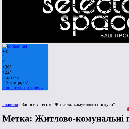
+
35
°
C
+
36°
+
22°
Полтава
П’ятниця, 07
Прогноз на тиждень
Главная
›
Записи с тегом "Житлово-комунальні послуги"
Метка:
Житлово-комунальні 