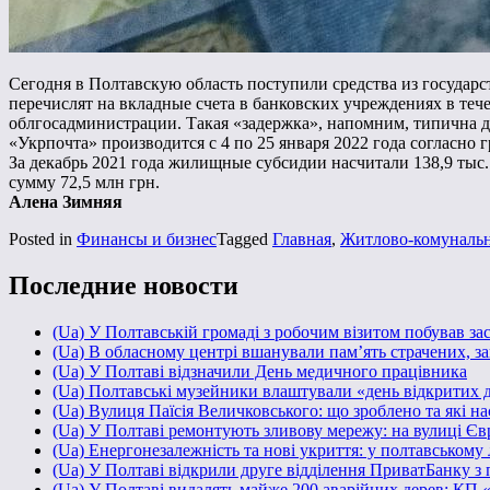
Сегодня в Полтавскую область поступили средства из государ
перечислят на вкладные счета в банковских учреждениях в те
облгосадминистрации. Такая «задержка», напомним, типична д
«Укрпочта» производится с 4 по 25 января 2022 года согласно 
За декабрь 2021 года жилищные субсидии насчитали 138,9 тыс
сумму 72,5 млн грн.
Алена Зимняя
Posted in
Финансы и бизнес
Tagged
Главная
,
Житлово-комунальн
Последние новости
(Ua) У Полтавській громаді з робочим візитом побував з
(Ua) В обласному центрі вшанували пам’ять страчених, за
(Ua) У Полтаві відзначили День медичного працівника
(Ua) Полтавські музейники влаштували «день відкритих 
(Ua) Вулиця Паїсія Величковського: що зроблено та які н
(Ua) У Полтаві ремонтують зливову мережу: на вулиці Є
(Ua) Енергонезалежність та нові укриття: у полтавському
(Ua) У Полтаві відкрили друге відділення ПриватБанку з
(Ua) У Полтаві видалять майже 200 аварійних дерев: КП 