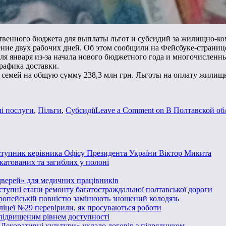
ственного бюджета для выплаты льгот и субсидий за жилищно-к
чение двух рабочих дней. Об этом сообщили на Фейсбуке-страни
ля января из-за начала нового бюджетного года и многочислен
графика доставки.
. семей на общую сумму 238,3 млн грн. Льготы на оплату жилищ
і послуги
,
Пільги
,
Субсидії
Leave a Comment
on В Полтавской об
аступник керівника Офісу Президента України Віктор Микита
катованих та загиблих у полоні
дверей» для медичних працівників
аступні етапи ремонту багатостраждальної полтавської дороги
вропейській повністю замінюють зношений колодязь
 ліцеї №29 перевірили, як просуваються роботи
 підвищеним рівнем доступності
«Декоративні культури» уклало договір з підрядником