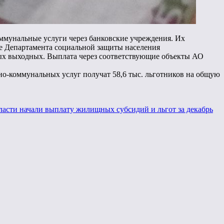
оммунальные услуги через банковские учреждения. Их
це Департамента социальной защиты населения
ных выходных. Выплата через соответствующие объекты АО
но-коммунальных услуг получат 58,6 тыс. льготников на общую
ласти начали выплату жилищных субсидий и льгот за декабрь