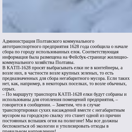
Администрация Полтавского коммунального
автотранспортного предприятия 1628 года сообщила о начале
сбора по городу использованных елок. Соответствующая
информация была размещена на Фейсбук-странице жилищно-
коммунального хозяйства Полтавы.
В КАТП-1628 просят выбрасывать елки не в контейнеры, а
возле них, в частности возле крупных зеленых, то есть
предназначенных для сбора негабаритного мусора. Если таких
нет, как, например, в некоторых поселках, то возле обычных,
серых.
– По маршруту транспорта КАТП-1628 елки будут собраны и
использованы для отопления помещений предприятия, –
говорится в сообщении. – Заметим, что в случае
транспортировки сухих насаждений вместе с негабаритным
мусором на городскую свалку это станет одной из причин
постоянных вспышек огня на полигоне! Мы все должны
беспокоиться об экологии и утилизировать отходы в
правильном направлении!