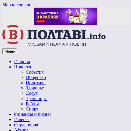
Skip to content
Меню
Vpoltave.info
Полтавский портал новостей
Главная
Новости
События
Общество
Политика
Здоровье
Досуг
Транспорт
Работа
Спорт
Финансы и бизнес
Галерея
Справочная
Афиша