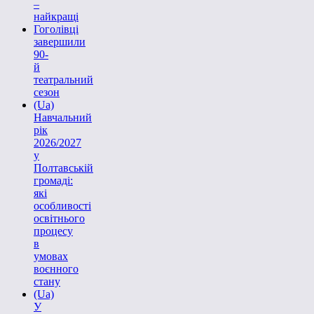
–
найкращі
Гоголівці
завершили
90-
й
театральний
сезон
(Ua)
Навчальний
рік
2026/2027
у
Полтавській
громаді:
які
особливості
освітнього
процесу
в
умовах
воєнного
стану
(Ua)
У