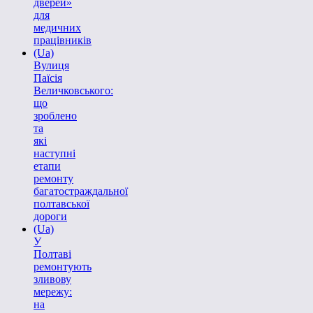
дверей»
для
медичних
працівників
(Ua)
Вулиця
Паїсія
Величковського:
що
зроблено
та
які
наступні
етапи
ремонту
багатостраждальної
полтавської
дороги
(Ua)
У
Полтаві
ремонтують
зливову
мережу:
на