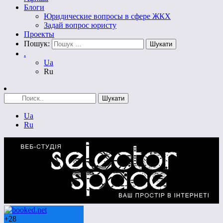
Блоги
Юридические вопросы в сфере ЖКХ
Задай вопрос юристу
Проекты
Пошук:
.
Ua
Ru
Ua
Ru
+
28