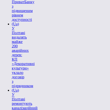
ПриватБанку
з
підвищеним
рівнем
доступності
(Ua)
У
Полтаві
видалять
майже
200
аварійних
дерев:
КП
«Декоративні
культури»
уклало
договір
з
підрядником
(Ua)
У
Полтаві
ремонтують
каналізаційний