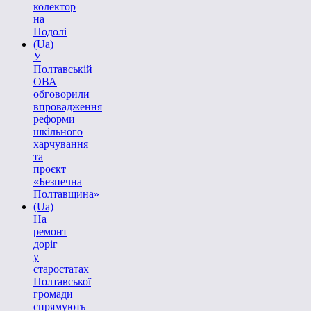
колектор
на
Подолі
(Ua)
У
Полтавській
ОВА
обговорили
впровадження
реформи
шкільного
харчування
та
проєкт
«Безпечна
Полтавщина»
(Ua)
На
ремонт
доріг
у
старостатах
Полтавської
громади
спрямують