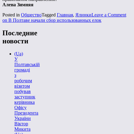
Алена Зимняя
Posted in
Общество
Tagged
Главная
,
Ялинки
Leave a Comment
on В Полтаве начали сбор использованных елок
Последние
новости
(Ua)
У
Полтавській
громаді
з
робочим
візитом
побував
заступник
керівника
Офісу
Президента
України
Віктор
Микита