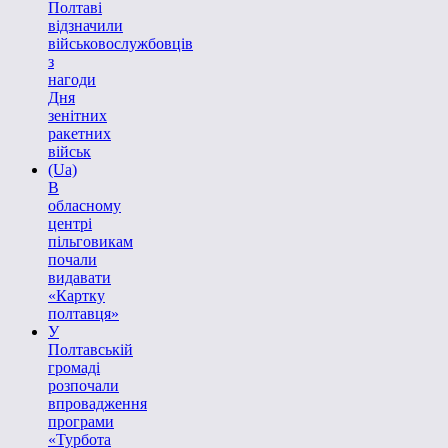
Полтаві
відзначили
військовослужбовців
з
нагоди
Дня
зенітних
ракетних
військ
(Ua)
В
обласному
центрі
пільговикам
почали
видавати
«Картку
полтавця»
У
Полтавській
громаді
розпочали
впровадження
програми
«Турбота