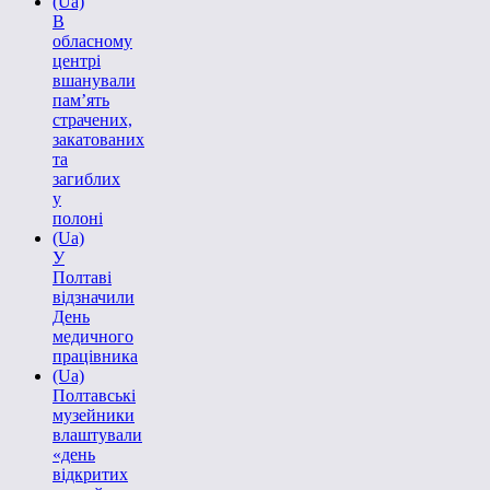
(Ua)
В
обласному
центрі
вшанували
пам’ять
страчених,
закатованих
та
загиблих
у
полоні
(Ua)
У
Полтаві
відзначили
День
медичного
працівника
(Ua)
Полтавські
музейники
влаштували
«день
відкритих