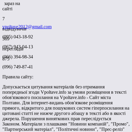
зараз на
сайті
7
vpoltave2012@gmail.com
відвідувачів
(095) 043-18-92
369
(067) 943-04-13
переглядів
(066) 394-98-34
875
(096) 749-87-41
Правила сайту:
Допускається цитування матеріалів без отримання
попередньої згоди Vpoltave.info за умови розміщення в тексті
обов'язкового посилання на Vpoltave.info - Сайт міста
Полтави. Для інтернет-видань обов'язкове розміщення
прямого, відкритого для пошукових систем гіперпосилання на
цитовані статті не нижче другого абзацу в тексті або в якості
джерела. Порушення виняткових прав переслідується
Законом. Матеріали з плашками "Новини компаній", "Промо",
"Партнерський матеріал", "Політичні новини", "Прес-реліз"