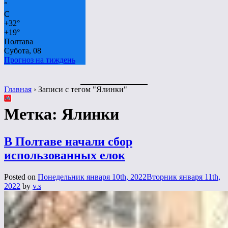
°
C
+
32°
+
19°
Полтава
Субота, 08
Прогноз на тиждень
Главная
›
Записи с тегом "Ялинки"
Метка:
Ялинки
В Полтаве начали сбор
использованных елок
Posted on
Понедельник января 10th, 2022
Вторник января 11th,
2022
by
v.s