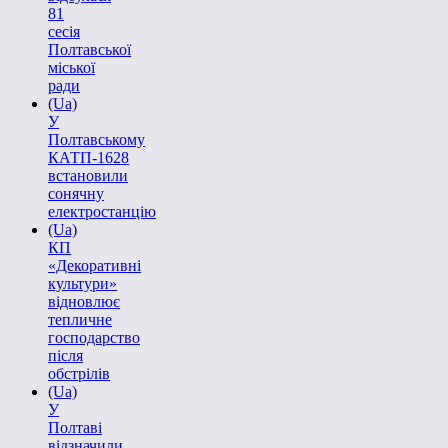
81
сесія
Полтавської
міської
ради
(Ua)
У
Полтавському
КАТП-1628
встановили
сонячну
електростанцію
(Ua)
КП
«Декоративні
культури»
відновлює
тепличне
господарство
після
обстрілів
(Ua)
У
Полтаві
відзначили