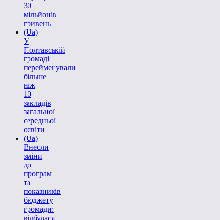
30
мільйонів
гривень
(Ua)
У
Полтавській
громаді
перейменували
більше
ніж
10
закладів
загальної
середньої
освіти
(Ua)
Внесли
зміни
до
програм
та
показників
бюджету
громади:
відбулася