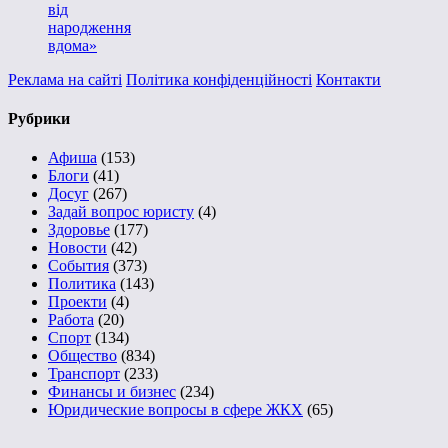
від
народження
вдома»
Реклама на сайті
Політика конфіденційності
Контакти
Рубрики
Афиша
(153)
Блоги
(41)
Досуг
(267)
Задай вопрос юристу
(4)
Здоровье
(177)
Новости
(42)
События
(373)
Политика
(143)
Проекти
(4)
Работа
(20)
Спорт
(134)
Общество
(834)
Транспорт
(233)
Финансы и бизнес
(234)
Юридические вопросы в сфере ЖКХ
(65)