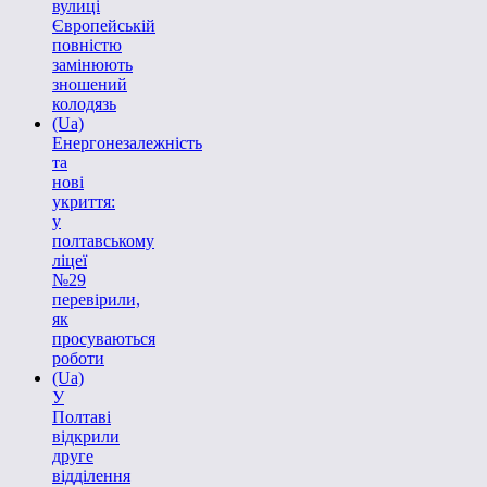
вулиці
Європейській
повністю
замінюють
зношений
колодязь
(Ua)
Енергонезалежність
та
нові
укриття:
у
полтавському
ліцеї
№29
перевірили,
як
просуваються
роботи
(Ua)
У
Полтаві
відкрили
друге
відділення