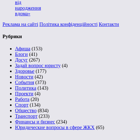
від
народження
вдома»
Реклама на сайті
Політика конфіденційності
Контакти
Рубрики
Афиша
(153)
Блоги
(41)
Досуг
(267)
Задай вопрос юристу
(4)
Здоровье
(177)
Новости
(42)
События
(373)
Политика
(143)
Проекти
(4)
Работа
(20)
Спорт
(134)
Общество
(834)
Транспорт
(233)
Финансы и бизнес
(234)
Юридические вопросы в сфере ЖКХ
(65)