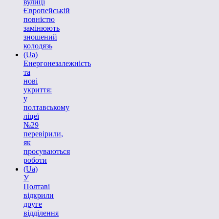
вулиці
Європейській
повністю
замінюють
зношений
колодязь
(Ua)
Енергонезалежність
та
нові
укриття:
у
полтавському
ліцеї
№29
перевірили,
як
просуваються
роботи
(Ua)
У
Полтаві
відкрили
друге
відділення