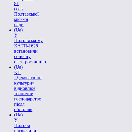
81
сесія
Полтавської
міської
ради
(Ua)
У
Полтавському
КАТП-1628
встановили
сонячну
електростанцію
(Ua)
КП
«Декоративні
культури»
відновлює
тепличне
господарство
після
обстрілів
(Ua)
У
Полтаві
відзначили