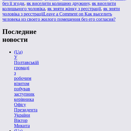
без її згоди
,
як виселити колишню дружину
,
як виселити
колишьного чоловіка
,
як зняти жінку з реєстрації
,
як зняти
чоловіка з реєстрації
Leave a Comment
on Как выселить
человека из своего жилого помещения без его согласия?
Последние
новости
(Ua)
У
Полтавській
громаді
з
робочим
візитом
побував
заступник
керівника
Офісу
Президента
України
Віктор
Микита
(Ua)