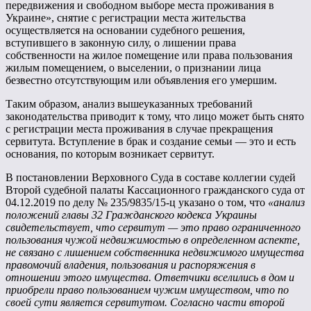
передвижения и свободном выборе места проживания в
Украине», снятие с регистрации места жительства
осуществляется на основании судебного решения,
вступившего в законную силу, о лишении права
собственности на жилое помещение или права пользования
жилым помещением, о выселении, о признании лица
безвестно отсутствующим или объявления его умершим.
Таким образом, анализ вышеуказанных требований
законодательства приводит к тому, что лицо может быть снято
с регистрации места проживания в случае прекращения
сервитута. Вступление в брак и создание семьи — это и есть
основания, по которым возникает сервитут.
В постановлении Верховного Суда в составе коллегии судей
Второй судебной палаты Кассационного гражданского суда от
04.12.2019 по делу № 235/9835/15-ц указано о том, что
«анализ
положений главы 32 Гражданского кодекса Украины
свидетельствует, что сервитут — это право ограниченного
пользования чужой недвижимостью в определенном аспекте,
не связано с лишением собственника недвижимого имущества
правомочий владения, пользования и распоряжения в
отношении этого имущества. Ответчики вселились в дом и
приобрели право пользованием чужим имуществом, что по
своей сути является сервитутом. Согласно части второй