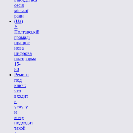
сесія
міської
ради
(Ua)
У
Полтавській
громаді
працює
нова
цифрова
платформа
15-
80
Ремонт
под
ключ:
что
входит
в
услугу
и
кому
подходит
такой