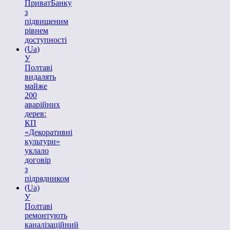
ПриватБанку
з
підвищеним
рівнем
доступності
(Ua)
У
Полтаві
видалять
майже
200
аварійних
дерев:
КП
«Декоративні
культури»
уклало
договір
з
підрядником
(Ua)
У
Полтаві
ремонтують
каналізаційний