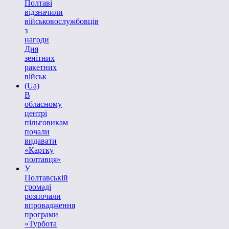
Полтаві
відзначили
військовослужбовців
з
нагоди
Дня
зенітних
ракетних
військ
(Ua)
В
обласному
центрі
пільговикам
почали
видавати
«Картку
полтавця»
У
Полтавській
громаді
розпочали
впровадження
програми
«Турбота