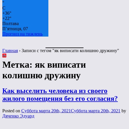
°
C
+
36°
+
22°
Полтава
П’ятниця, 07
Прогноз на тиждень
Главная
›
Записи с тегом "як виписати колишню дружину"
Метка:
як виписати
колишню дружину
Как выселить человека из своего
жилого помещения без его согласия?
Posted on
Суббота марта 20th, 2021
Суббота марта 20th, 2021
by
Дяченко Эдуард