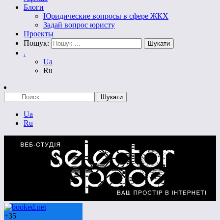
Блоги
Юридические вопросы в сфере ЖКХ
Задай вопрос юристу
Проекты
Пошук:
.
Ua
Ru
Ua
Ru
+
35