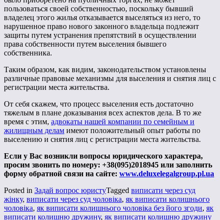
пользоваться своей собственностью, поскольку бывший
владелец этого жилья отказывается выселяться из него, то
нарушенное право нового законного владельца подлежит
защиты путем устранения препятствий в осуществлении
права собственности путем выселения бывшего
собственника.
Таким образом, как видим, законодательством установлены
различные правовые механизмы для выселения и снятия лиц с
регистрации места жительства.
От себя скажем, что процесс выселения есть достаточно
тяжелым в плане доказывания всех аспектов дела. В то же
время с этим,
адвокаты нашей компании по семейным и
жилищным делам
имеют положительный опыт работы по
выселению и снятия лиц с регистрации места жительства.
Если у Вас возникли вопросы юридического характера,
просим звонить по номеру: +38(095)2018945 или заполнить
форму обратной связи на сайте:
www.deluxelegalgroup.pl.ua
Posted in
Задай вопрос юристу
Tagged
виписати через суд
жінку
,
виписати через суд чоловіка
,
як виписати колишнього
чоловіка
,
як виписати колишнього чоловіка без його згоди
,
як
виписати колишню дружину
,
як виписати колишню дружину