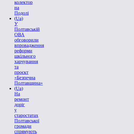
колектор
на
Подолі
(Ua)
У
Полтавській
ОВА
обговорили
впровадження
реформи
шкільного
харчування
та
проєкт
«Безпечна
Полтавщина»
(Ua)
На
ремонт
доріг
у
старостатах
Полтавської
громади
спрямують