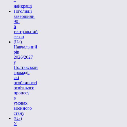
–
найкращі
Гоголівці
завершили
90-
й
театральний
сезон
(Ua)
Навчальний
рік
2026/2027
у
Полтавській
громаді:
які
особливості
освітнього
процесу
в
умовах
воєнного
стану
(Ua)
У