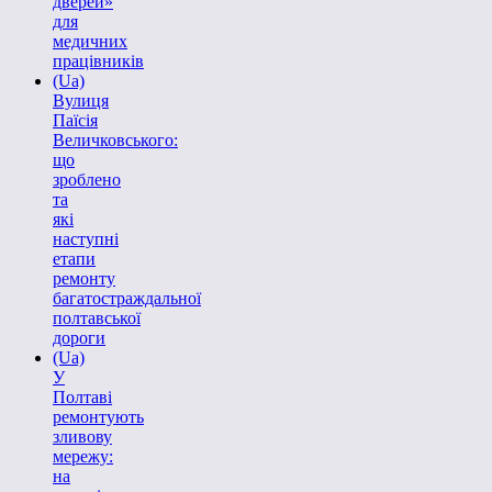
дверей»
для
медичних
працівників
(Ua)
Вулиця
Паїсія
Величковського:
що
зроблено
та
які
наступні
етапи
ремонту
багатостраждальної
полтавської
дороги
(Ua)
У
Полтаві
ремонтують
зливову
мережу:
на