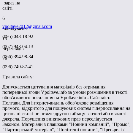
зараз на
сайті
6
vpoltave2012@gmail.com
відвідувачів
(095) 043-18-92
13
(067) 943-04-13
переглядів
(066) 394-98-34
26
(096) 749-87-41
Правила сайту:
Допускається цитування матеріалів без отримання
попередньої згоди Vpoltave.info за умови розміщення в тексті
обов'язкового посилання на Vpoltave.info - Сайт міста
Полтави. Для інтернет-видань обов'язкове розміщення
прямого, відкритого для пошукових систем гіперпосилання на
цитовані статті не нижче другого абзацу в тексті або в якості
джерела. Порушення виняткових прав переслідується
Законом. Матеріали з плашками "Новини компаній", "Промо",
"Партнерський матеріал", "Політичні новини", "Прес-реліз"