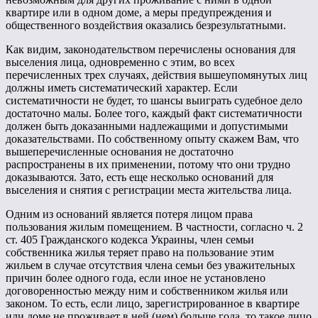
квартире или в одном доме, а меры предупреждения и
общественного воздействия оказались безрезультатными.
Как видим, законодательством перечислены основания для
выселения лица, одновременно с этим, во всех
перечисленных трех случаях, действия вышеупомянутых лиц
должны иметь систематический характер. Если
систематичности не будет, то шансы выиграть судебное дело
достаточно малы. Более того, каждый факт систематичности
должен быть доказанными надлежащими и допустимыми
доказательствами. По собственному опыту скажем Вам, что
вышеперечисленные основания не достаточно
распространены в их применении, потому что они трудно
доказываются. Зато, есть еще несколько оснований для
выселения и снятия с регистрации места жительства лица.
Одним из оснований является потеря лицом права
пользования жилым помещением. В частности, согласно ч. 2
ст. 405 Гражданского кодекса Украины, член семьи
собственника жилья теряет право на пользование этим
жильем в случае отсутствия члена семьи без уважительных
причин более одного года, если иное не установлено
договоренностью между ним и собственником жилья или
законом. То есть, если лицо, зарегистрированное в квартире
или доме не проживает в ней (нем) больше года, то такое лицо