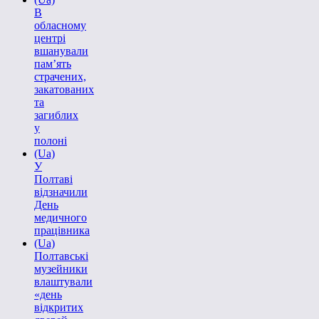
В
обласному
центрі
вшанували
пам’ять
страчених,
закатованих
та
загиблих
у
полоні
(Ua)
У
Полтаві
відзначили
День
медичного
працівника
(Ua)
Полтавські
музейники
влаштували
«день
відкритих