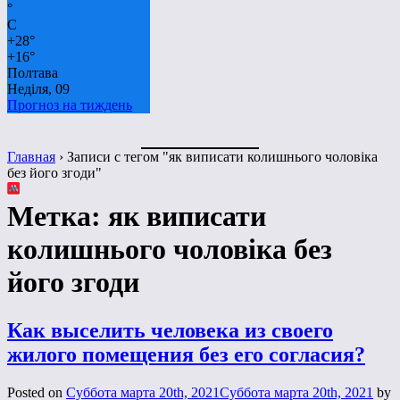
°
C
+
28°
+
16°
Полтава
Неділя, 09
Прогноз на тиждень
Главная
›
Записи с тегом "як виписати колишнього чоловіка
без його згоди"
Метка:
як виписати
колишнього чоловіка без
його згоди
Как выселить человека из своего
жилого помещения без его согласия?
Posted on
Суббота марта 20th, 2021
Суббота марта 20th, 2021
by