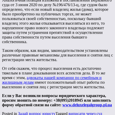
Аналогичная позиция изложена в постановлении Верховного
суда от 3 июня 2020 по делу №196/476/13-ц, где судом было
определено, что если новый владелец жилья (дома), которое
было приобретено на публичных торгах, не может
пользоваться своей собственностью, поскольку бывший
владелец этого жилья отказывается выселяться из него, то
нарушенное право нового законного владельца подлежит
защиты путем устранения препятствий в осуществлении
права собственности путем выселения бывшего
собственника.
Таким образом, как видим, законодательством установлены
различные правовые механизмы для выселения и снятия лиц с
регистрации места жительства.
От себя скажем, что процесс выселения есть достаточно
тяжелым в плане доказывания всех аспектов дела. В то же
время с этим,
адвокаты нашей компании по семейным и
жилищным делам
имеют положительный опыт работы по
выселению и снятия лиц с регистрации места жительства.
Если у Вас возникли вопросы юридического характера,
просим звонить по номеру: +38(095)2018945 или заполнить
форму обратной связи на сайте:
www.deluxelegalgroup.pl.ua
Posted in
Задай вопрос юристу
Tagged
виписати через суд