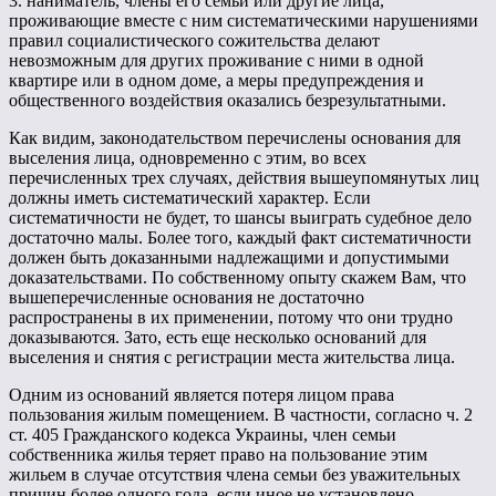
3. наниматель, члены его семьи или другие лица,
проживающие вместе с ним систематическими нарушениями
правил социалистического сожительства делают
невозможным для других проживание с ними в одной
квартире или в одном доме, а меры предупреждения и
общественного воздействия оказались безрезультатными.
Как видим, законодательством перечислены основания для
выселения лица, одновременно с этим, во всех
перечисленных трех случаях, действия вышеупомянутых лиц
должны иметь систематический характер. Если
систематичности не будет, то шансы выиграть судебное дело
достаточно малы. Более того, каждый факт систематичности
должен быть доказанными надлежащими и допустимыми
доказательствами. По собственному опыту скажем Вам, что
вышеперечисленные основания не достаточно
распространены в их применении, потому что они трудно
доказываются. Зато, есть еще несколько оснований для
выселения и снятия с регистрации места жительства лица.
Одним из оснований является потеря лицом права
пользования жилым помещением. В частности, согласно ч. 2
ст. 405 Гражданского кодекса Украины, член семьи
собственника жилья теряет право на пользование этим
жильем в случае отсутствия члена семьи без уважительных
причин более одного года, если иное не установлено