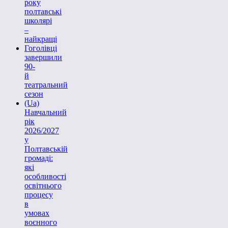
року
полтавські
школярі
–
найкращі
Гоголівці
завершили
90-
й
театральний
сезон
(Ua)
Навчальний
рік
2026/2027
у
Полтавській
громаді:
які
особливості
освітнього
процесу
в
умовах
воєнного