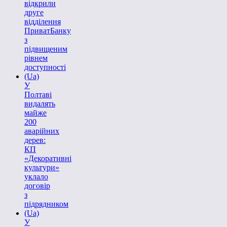
відкрили
друге
відділення
ПриватБанку
з
підвищеним
рівнем
доступності
(Ua)
У
Полтаві
видалять
майже
200
аварійних
дерев:
КП
«Декоративні
культури»
уклало
договір
з
підрядником
(Ua)
У