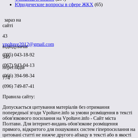
Юридические вопросы в сфере ЖКХ
(65)
зараз на
сайті
43
vpoltave2012@gmail.com
відвідувачів
(095) 043-18-92
349
(067) 943-04-13
переглядів
(066) 394-98-34
774
(096) 749-87-41
Правила сайту:
Допускається цитування матеріалів без отримання
попередньої згоди Vpoltave.info за умови розміщення в тексті
обов'язкового посилання на Vpoltave.info - Сайт міста
Полтави. Для інтернет-видань обов'язкове розміщення
прямого, відкритого для пошукових систем гіперпосилання на
цитовані статті не нижче другого абзацу в тексті або в якості