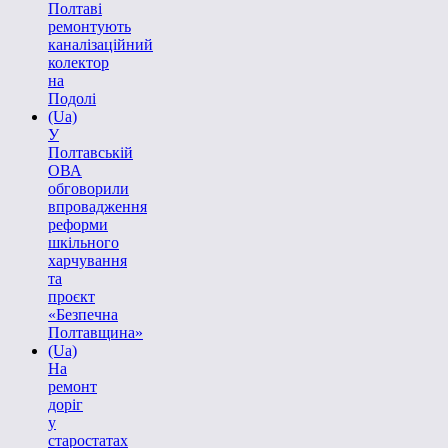
Полтаві
ремонтують
каналізаційний
колектор
на
Подолі
(Ua)
У
Полтавській
ОВА
обговорили
впровадження
реформи
шкільного
харчування
та
проєкт
«Безпечна
Полтавщина»
(Ua)
На
ремонт
доріг
у
старостатах