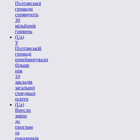
Полтавської
громади
спрямують
30
мільйонів
гривень
(Ua)
У
Полтавській
громаді
перейменували
більше
ніж
10
закладів
загальної
середньої
освіти
(Ua)
Внесли
зміни
до
програм
та
показників