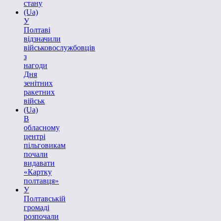
стану
(Ua)
У
Полтаві
відзначили
військовослужбовців
з
нагоди
Дня
зенітних
ракетних
військ
(Ua)
В
обласному
центрі
пільговикам
почали
видавати
«Картку
полтавця»
У
Полтавській
громаді
розпочали