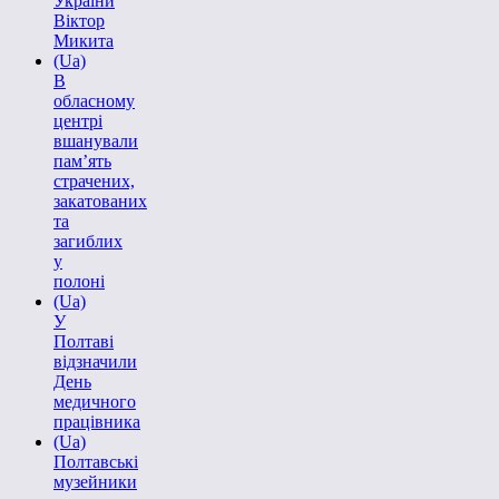
України
Віктор
Микита
(Ua)
В
обласному
центрі
вшанували
пам’ять
страчених,
закатованих
та
загиблих
у
полоні
(Ua)
У
Полтаві
відзначили
День
медичного
працівника
(Ua)
Полтавські
музейники