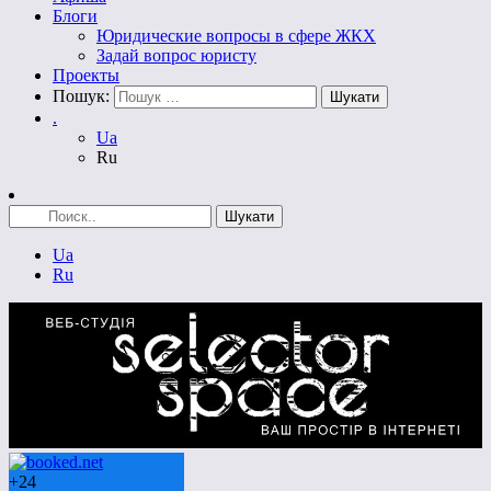
Блоги
Юридические вопросы в сфере ЖКХ
Задай вопрос юристу
Проекты
Пошук:
.
Ua
Ru
Ua
Ru
+
24