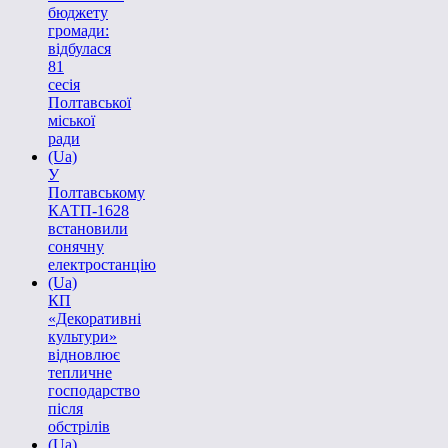
бюджету
громади:
відбулася
81
сесія
Полтавської
міської
ради
(Ua)
У
Полтавському
КАТП-1628
встановили
сонячну
електростанцію
(Ua)
КП
«Декоративні
культури»
відновлює
тепличне
господарство
після
обстрілів
(Ua)