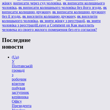
жінку
,
виписати через суд чоловіка
,
як виписати колишнього
чоловіка
,
як виписати колишнього чоловіка без його згоди
,
як
виписати колишню дружину
,
як виписати колишню дружину
без її згоди
,
як виселити колишню дружину
,
як виселити
колишьного чоловіка
,
як зняти жінку з реєстрації
,
як зняти
чоловіка з реєстрації
Leave a Comment
on Как выселить
человека из своего жилого помещения без его согласия?
Последние
новости
(Ua)
У
Полтавській
громаді
з
робочим
візитом
побував
заступник
керівника
Офісу
Президента