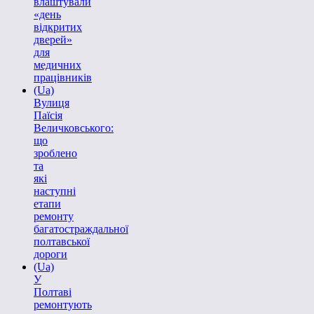
влаштували
«день
відкритих
дверей»
для
медичних
працівників
(Ua)
Вулиця
Паїсія
Величковського:
що
зроблено
та
які
наступні
етапи
ремонту
багатостраждальної
полтавської
дороги
(Ua)
У
Полтаві
ремонтують