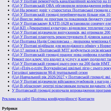
(Ua) У Полтаві ремонтують каналізаційний колектор на П
(Ua) У Полтавській ОВА обговорили впровадження рефор
(Ua) На ремонт доріг у старостатах Полтавської громади 
(Ua) У Полтавській громаді перейменували більше ніж 10 з
(Ua) Внесли зміни до програм та показників бюджету грома
(Ua) У Полтавському КАТП-1628 встановили сонячну ел
(Ua) КП «Декоративні культури» відновлює тепличне госп
(Ua) У Полтаві відзначили випускників, які отримали 20
(Ua) У Полтаві планують реконструювати 8 ділянок каналі
(Ua) Полтавка Надія Соколовська – дворазова чемпіонка 
(Ua) У Полтаві відібрали для молодіжного обміну з Норве
(Ua) 17 липня в Полтавській МТГ відбудеться сесія місько
(Ua) У Полтавській громаді працює нова цифрова платфо
Ремонт под ключ: что входит в услугу и кому подходит т
(Ua) У Полтавській громаді цього року на 200 балів НМТ
(Ua) »Пліч-о-пліч: Всеукраїнські шкільні ліги»: цього рок
Гоголівці завершили 90-й театральний сезон
(Ua) Навчальний рік 2026/2027 у Полтавській громаді: як
(Ua) У Полтаві відзначили військовослужбовців з нагоди 
(Ua) В обласному центрі пільговикам почали видавати «
У Полтавській громаді розпочали впровадження програм
Реклама на сайті
Політика конфіденційності
Контакти
Рубрики