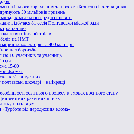
одолі
ми шкільного харчування та проєкт «Безпечна Полтавщина»
спрямують 30 мільйонів гривень
акладів загальної середньої освіти
ди: відбулася 81 сесія Полтавської міської ради
ектростанцію
одарство після обстрілів
0 балів на НМТ
заційних колекторів за 400 млн грн
Європи з боротьби
гією 16 учасників та учасниць
ї ради
рма 15-80
акой формат
 склав 31 випускник
у полтавські школярі – найкращі
і особливості освітнього процесу в умовах воєнного стану
Дня зенітних ракетних військ
Картку полтавця»
и «Турбота від народження вдома»