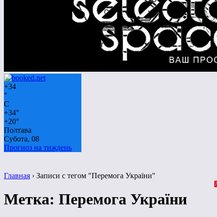
+
34
°
C
+
34°
+
20°
Полтава
Субота, 08
Прогноз на тиждень
Главная
›
Записи с тегом "Перемога України"
Метка:
Перемога України