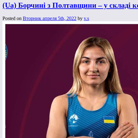
(Ua) Борчині з Полтавщини – у складі 
Posted on
Вторник апреля 5th, 2022
by
v.s