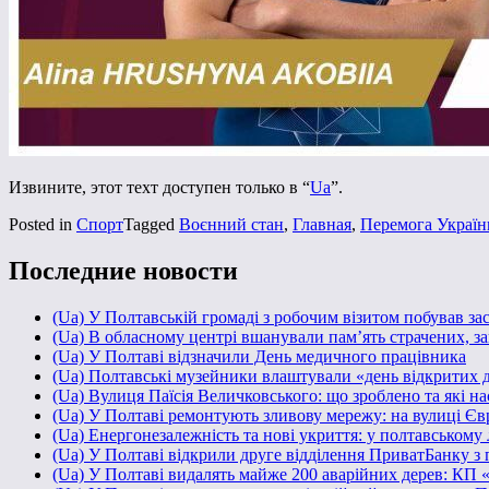
Извините, этот техт доступен только в “
Ua
”.
Posted in
Спорт
Tagged
Воєнний стан
,
Главная
,
Перемога Україн
Последние новости
(Ua) У Полтавській громаді з робочим візитом побував з
(Ua) В обласному центрі вшанували пам’ять страчених, за
(Ua) У Полтаві відзначили День медичного працівника
(Ua) Полтавські музейники влаштували «день відкритих 
(Ua) Вулиця Паїсія Величковського: що зроблено та які н
(Ua) У Полтаві ремонтують зливову мережу: на вулиці Є
(Ua) Енергонезалежність та нові укриття: у полтавському
(Ua) У Полтаві відкрили друге відділення ПриватБанку з
(Ua) У Полтаві видалять майже 200 аварійних дерев: КП 