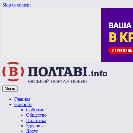
Skip to content
Меню
Vpoltave.info
Полтавский портал новостей
Главная
Новости
События
Общество
Политика
Здоровье
Досуг