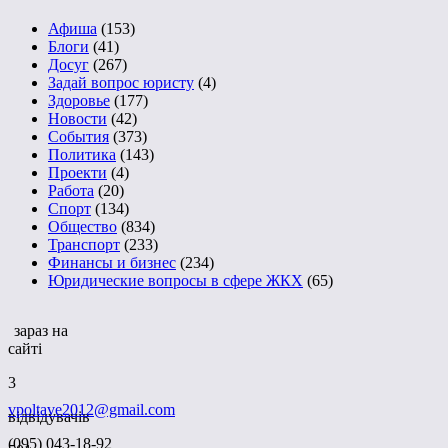
Афиша
(153)
Блоги
(41)
Досуг
(267)
Задай вопрос юристу
(4)
Здоровье
(177)
Новости
(42)
События
(373)
Политика
(143)
Проекти
(4)
Работа
(20)
Спорт
(134)
Общество
(834)
Транспорт
(233)
Финансы и бизнес
(234)
Юридические вопросы в сфере ЖКХ
(65)
зараз на
сайті
3
vpoltave2012@gmail.com
відвідувачів
(095) 043-18-92