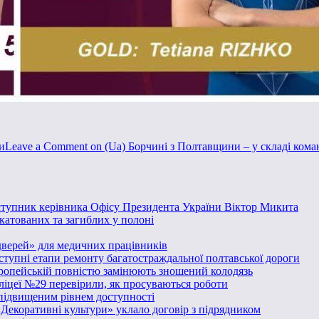
и
Leave a Comment
on (Ua) Борчині з Полтавщини – у складі ком
аступник керівника Офісу Президента України Віктор Микита
катованих та загиблих у полоні
дверей» для медичних працівників
аступні етапи ремонту багатостраждальної полтавської дороги
вропейській повністю замінюють зношений колодязь
 ліцеї №29 перевірили, як просуваються роботи
 підвищеним рівнем доступності
«Декоративні культури» уклало договір з підрядником