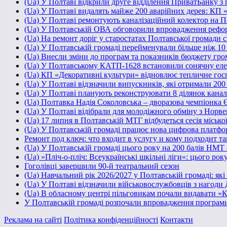
(Ua) У Полтаві відкрили друге відділення ПриватБанку з
(Ua) У Полтаві видалять майже 200 аварійних дерев: КП 
(Ua) У Полтаві ремонтують каналізаційний колектор на П
(Ua) У Полтавській ОВА обговорили впровадження рефор
(Ua) На ремонт доріг у старостатах Полтавської громади 
(Ua) У Полтавській громаді перейменували більше ніж 10 з
(Ua) Внесли зміни до програм та показників бюджету грома
(Ua) У Полтавському КАТП-1628 встановили сонячну ел
(Ua) КП «Декоративні культури» відновлює тепличне госп
(Ua) У Полтаві відзначили випускників, які отримали 20
(Ua) У Полтаві планують реконструювати 8 ділянок каналі
(Ua) Полтавка Надія Соколовська – дворазова чемпіонка 
(Ua) У Полтаві відібрали для молодіжного обміну з Норве
(Ua) 17 липня в Полтавській МТГ відбудеться сесія місько
(Ua) У Полтавській громаді працює нова цифрова платфо
Ремонт под ключ: что входит в услугу и кому подходит т
(Ua) У Полтавській громаді цього року на 200 балів НМТ
(Ua) »Пліч-о-пліч: Всеукраїнські шкільні ліги»: цього рок
Гоголівці завершили 90-й театральний сезон
(Ua) Навчальний рік 2026/2027 у Полтавській громаді: як
(Ua) У Полтаві відзначили військовослужбовців з нагоди 
(Ua) В обласному центрі пільговикам почали видавати «
У Полтавській громаді розпочали впровадження програм
Реклама на сайті
Політика конфіденційності
Контакти