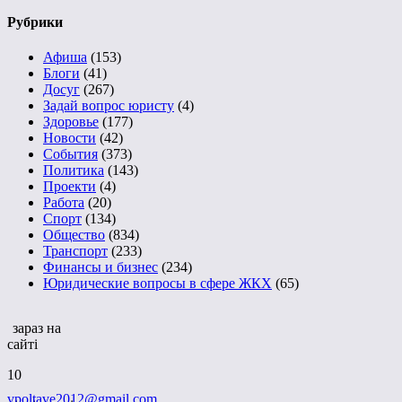
Рубрики
Афиша
(153)
Блоги
(41)
Досуг
(267)
Задай вопрос юристу
(4)
Здоровье
(177)
Новости
(42)
События
(373)
Политика
(143)
Проекти
(4)
Работа
(20)
Спорт
(134)
Общество
(834)
Транспорт
(233)
Финансы и бизнес
(234)
Юридические вопросы в сфере ЖКХ
(65)
зараз на
сайті
10
vpoltave2012@gmail.com