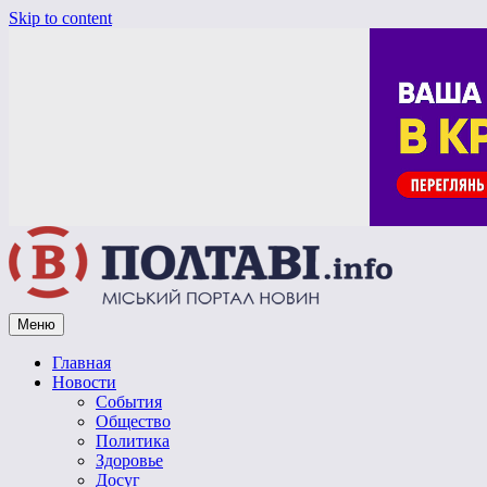
Skip to content
Меню
Vpoltave.info
Полтавский портал новостей
Главная
Новости
События
Общество
Политика
Здоровье
Досуг