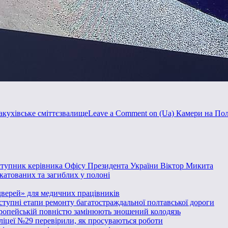
кухівське сміттєзвалище
Leave a Comment
on (Ua) Камери на Пол
аступник керівника Офісу Президента України Віктор Микита
катованих та загиблих у полоні
дверей» для медичних працівників
аступні етапи ремонту багатостраждальної полтавської дороги
вропейській повністю замінюють зношений колодязь
 ліцеї №29 перевірили, як просуваються роботи