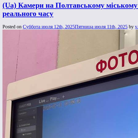
(Ua) Камери на Полтавському міському
реального часу
Posted on
Суббота июля 12th, 2025
Пятница июля 11th, 2025
by
v