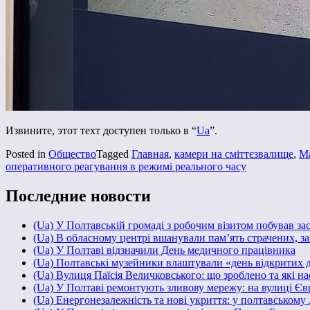
Извините, этот техт доступен только в “
Ua
”.
Posted in
Общество
Tagged
Главная
,
камери на сміттєзвалище
,
Ма
оперативного реагування в режимі реального часу
Последние новости
(Ua) У Полтавській громаді з робочим візитом побував з
(Ua) В обласному центрі вшанували пам’ять страчених, за
(Ua) У Полтаві відзначили День медичного працівника
(Ua) Полтавські музейники влаштували «день відкритих 
(Ua) Вулиця Паїсія Величковського: що зроблено та які н
(Ua) У Полтаві ремонтують зливову мережу: на вулиці Є
(Ua) Енергонезалежність та нові укриття: у полтавському