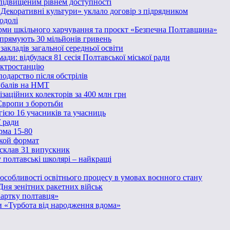
 підвищеним рівнем доступності
«Декоративні культури» уклало договір з підрядником
одолі
ми шкільного харчування та проєкт «Безпечна Полтавщина»
спрямують 30 мільйонів гривень
акладів загальної середньої освіти
ди: відбулася 81 сесія Полтавської міської ради
ектростанцію
одарство після обстрілів
0 балів на НМТ
заційних колекторів за 400 млн грн
Європи з боротьби
гією 16 учасників та учасниць
ї ради
рма 15-80
акой формат
 склав 31 випускник
у полтавські школярі – найкращі
і особливості освітнього процесу в умовах воєнного стану
Дня зенітних ракетних військ
Картку полтавця»
и «Турбота від народження вдома»