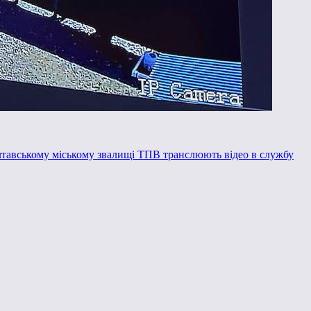
тавському міському звалищі ТПВ транслюють відео в службу