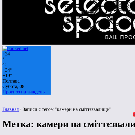
+
34
°
C
+
34°
+
19°
Полтава
Субота, 08
Прогноз на тиждень
Главная
›
Записи с тегом "камери на сміттєзвалище"
Метка:
камери на сміттєзвал