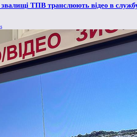
 звалищі ТПВ транслюють відео в службу
.s