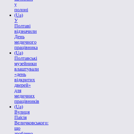
у
полоні
(Ua)
У
Полтаві
відзначили
День
медичного
працівника
(Ua)
Полтавські
музейники
влаштували
«день
відкритих
дверей»
для
медичних
працівників
(Ua)
Вулиця
Паїсія
Величковського:
що
зроблено