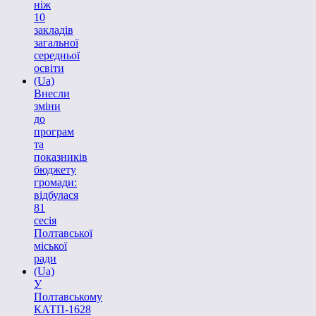
ніж
10
закладів
загальної
середньої
освіти
(Ua)
Внесли
зміни
до
програм
та
показників
бюджету
громади:
відбулася
81
сесія
Полтавської
міської
ради
(Ua)
У
Полтавському
КАТП-1628