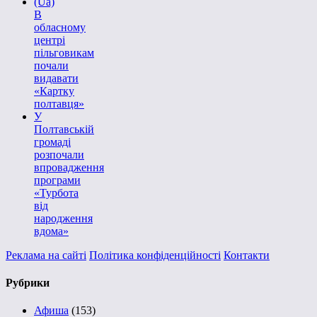
(Ua)
В
обласному
центрі
пільговикам
почали
видавати
«Картку
полтавця»
У
Полтавській
громаді
розпочали
впровадження
програми
«Турбота
від
народження
вдома»
Реклама на сайті
Політика конфіденційності
Контакти
Рубрики
Афиша
(153)