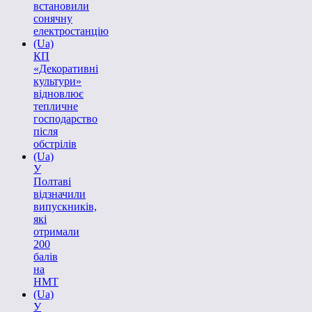
встановили
сонячну
електростанцію
(Ua)
КП
«Декоративні
культури»
відновлює
тепличне
господарство
після
обстрілів
(Ua)
У
Полтаві
відзначили
випускників,
які
отримали
200
балів
на
НМТ
(Ua)
У