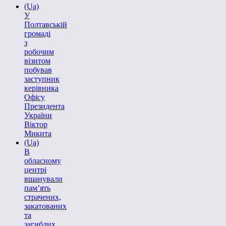
(Ua)
У
Полтавській
громаді
з
робочим
візитом
побував
заступник
керівника
Офісу
Президента
України
Віктор
Микита
(Ua)
В
обласному
центрі
вшанували
пам’ять
страчених,
закатованих
та
загиблих