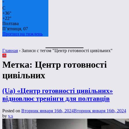
°
C
+
36°
+
22°
Полтава
П’ятниця, 07
Прогноз на тиждень
Главная
›
Записи с тегом "Центр готовності цивільних"
Метка:
Центр готовності
цивільних
(Ua) «Центр готовності цивільних»
відновлює тренінги для полтавців
Posted on
Вторник января 16th, 2024
Вторник января 16th, 2024
by
v.s