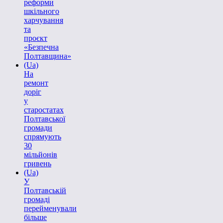
реформи
шкільного
харчування
та
проєкт
«Безпечна
Полтавщина»
(Ua)
На
ремонт
доріг
у
старостатах
Полтавської
громади
спрямують
30
мільйонів
гривень
(Ua)
У
Полтавській
громаді
перейменували
більше