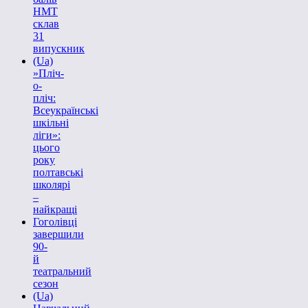
НМТ
склав
31
випускник
(Ua)
»Пліч-
о-
пліч:
Всеукраїнські
шкільні
ліги»:
цього
року
полтавські
школярі
–
найкращі
Гоголівці
завершили
90-
й
театральний
сезон
(Ua)