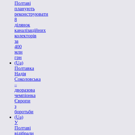
Полтаві
планують
реконструювати
8
ділянок
каналізаційних
колекторів
за
400
млн
грн
(Ua)
Полтавка
Надія
Соколовська
–
дворазова
чемпіонка
Європи
з
боротьби
(Ua)
У
Полтаві
відібрали