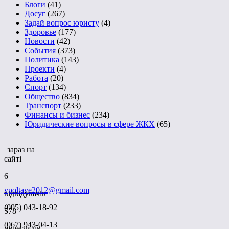
Блоги
(41)
Досуг
(267)
Задай вопрос юристу
(4)
Здоровье
(177)
Новости
(42)
События
(373)
Политика
(143)
Проекти
(4)
Работа
(20)
Спорт
(134)
Общество
(834)
Транспорт
(233)
Финансы и бизнес
(234)
Юридические вопросы в сфере ЖКХ
(65)
зараз на
сайті
6
vpoltave2012@gmail.com
відвідувачів
(095) 043-18-92
578
(067) 943-04-13
переглядів