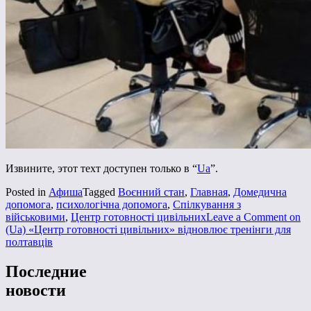
Извините, этот техт доступен только в “
Ua
”.
Posted in
Афиша
Tagged
Воєнний стан
,
Главная
,
Домедична
допомога
,
психологічна допомога
,
Спілкування з
військовими
,
Центр готовності цивільних
Leave a Comment
on
(Ua) «Центр готовності цивільних» відновлює тренінги для
полтавців
Последние
новости