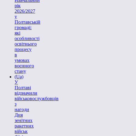
Навчальний
рік
2026/2027
у
Полтавській
громаді:
які
особливості
освітнього
процесу
в
умовах
воєнного
стану
(Ua)
У
Полтаві
відзначили
військовослужбовців
з
нагоди
Дня
зенітних
ракетних
військ