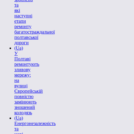
та
які
наступні
етапи
ремонту
багатостраждальної
полтавської
дороги
(Ua)
У
Полтаві
ремонтують
зливову
мережу:
на
вулиці
Європейській
повністю
замінюють
зношений
колодязь
(Ua)
Енергонезалежність
та