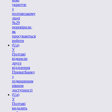
нові
укриття:
у
полтавському
ліцеї
№29
перевірили,
як
просуваються
роботи
(Ua)
У
Полтаві
відкрили
друге
відділення
ПриватБанку
з
підвищеним
рівнем
доступності
(Ua)
У
Полтаві
видалять