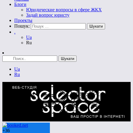
Блоги
Юридические вопросы в сфере ЖКХ
Задай вопрос юристу
Проекты
Пошук:
.
Ua
Ru
Ua
Ru
+
36