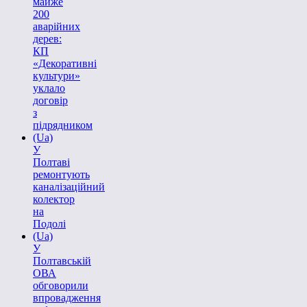
майже
200
аварійних
дерев:
КП
«Декоративні
культури»
уклало
договір
з
підрядником
(Ua)
У
Полтаві
ремонтують
каналізаційний
колектор
на
Подолі
(Ua)
У
Полтавській
ОВА
обговорили
впровадження