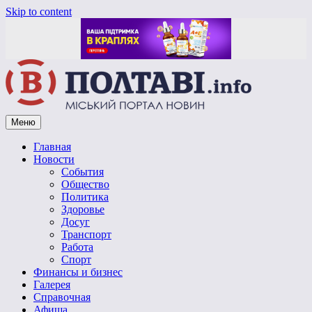
Skip to content
Меню
Vpoltave.info
Полтавский портал новостей
Главная
Новости
События
Общество
Политика
Здоровье
Досуг
Транспорт
Работа
Спорт
Финансы и бизнес
Галерея
Справочная
Афиша