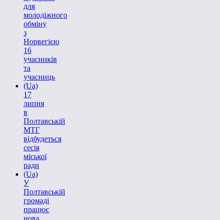
для
молодіжного
обміну
з
Норвегією
16
учасників
та
учасниць
(Ua)
17
липня
в
Полтавській
МТГ
відбудеться
сесія
міської
ради
(Ua)
У
Полтавській
громаді
працює
нова