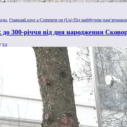
роди
,
Главная
Leave a Comment
on (Ua) Під майбутнім пам’ятником
к до 300-річчя від дня народження Сково
y
v.s