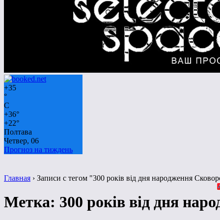
+
35
°
C
+
36°
+
22°
Полтава
Четвер, 06
Прогноз на тиждень
Главная
›
Записи с тегом "300 років від дня народження Сково
Метка:
300 років від дня нар