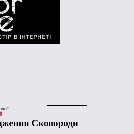
роди"
одження Сковороди