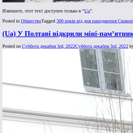
Извините, этот техт доступен только в “
Ua
”.
Posted in
Общество
Tagged
300 років від дня народження Сково
(Ua) У Полтаві відкрили міні-пам’ятни
Posted on
Суббота декабря 3rd, 2022
Суббота декабря 3rd, 2022
b