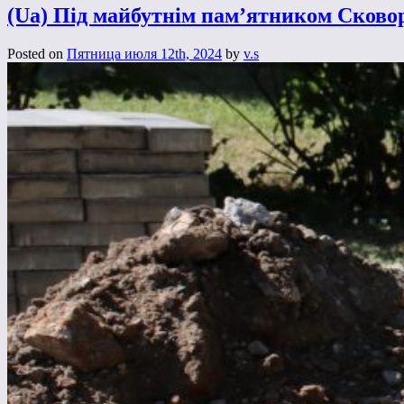
(Ua) Під майбутнім пам’ятником Сковор
Posted on
Пятница июля 12th, 2024
by
v.s