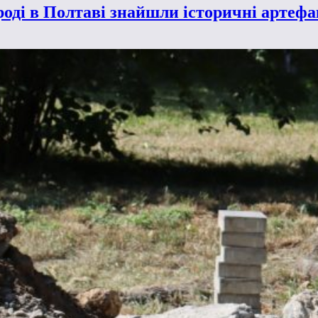
оді в Полтаві знайшли історичні артеф