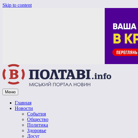
Skip to content
Меню
Vpoltave.info
Полтавский портал новостей
Главная
Новости
События
Общество
Политика
Здоровье
Досуг