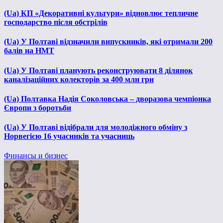
(Ua) КП «Декоративні культури» відновлює тепличне
господарство після обстрілів
(Ua) У Полтаві відзначили випускників, які отримали 200
балів на НМТ
(Ua) У Полтаві планують реконструювати 8 ділянок
каналізаційних колекторів за 400 млн грн
(Ua) Полтавка Надія Соколовська – дворазова чемпіонка
Європи з боротьби
(Ua) У Полтаві відібрали для молодіжного обміну з
Норвегією 16 учасників та учасниць
Финансы и бизнес