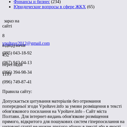
Финансы и бизнес
(234)
Юридические вопросы в сфере ЖКХ
(65)
зараз на
сайті
8
vpoltave2012@gmail.com
відвідувачів
(095) 043-18-92
452
(067) 943-04-13
переглядів
(066) 394-98-34
1193
(096) 749-87-41
Правила сайту:
Допускається цитування матеріалів без отримання
попередньої згоди Vpoltave.info за умови розміщення в тексті
обов'язкового посилання на Vpoltave.info - Сайт міста
Полтави. Для інтернет-видань обов'язкове розміщення
прямого, відкритого для пошукових систем гіперпосилання на
цитовані статті не нижче другого абзацу в тексті або в якості