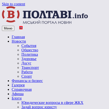
Skip to content
Меню
Vpoltave.info
Полтавский портал новостей
Главная
Новости
События
Общество
Политика
Здоровье
Досуг
Транспорт
Работа
Спорт
Финансы и бизнес
Галерея
Справочная
Афиша
Блоги
Юридические вопросы в сфере ЖКХ
Задай вопрос юристу