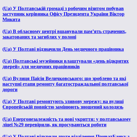
(Ua) У Полтавській громаді з робочим візитом побував
заступник керівника Офісу Президента України Віктор
Микита
(Ua) В обласному центрі вшанували пам’ять страчених,
закатованих та загиблих у полоні
(Ua) У Полтаві відзначили День медичного працівника
(Ua) Полтавські музейники влаштували «день відкритих
дверей» для медичних працівників
(Ua) Вулиця Паїсія Величковського: що зроблено та які
наступні етапи ремонту багатостраждальної полтавської
дороги
(Ua) У Полтаві ремонтують зливову мережу: на вулиці
Європейській повністю замінюють зношений колодязь
(Ua) Енергонезалежність та нові укриття: у полтавському
ліцеї №29 перевірили, як просуваються роботи
(Ua) У Полтаві відкрили друге відділення ПриватБанку з