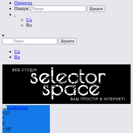
Проекты
Пошук:
.
Ua
Ru
Ua
Ru
+
27
°
C
+
28°