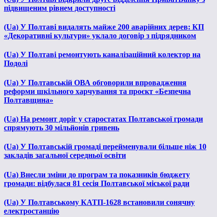
підвищеним рівнем доступності
(Ua) У Полтаві видалять майже 200 аварійних дерев: КП
«Декоративні культури» уклало договір з підрядником
(Ua) У Полтаві ремонтують каналізаційний колектор на
Подолі
(Ua) У Полтавській ОВА обговорили впровадження
реформи шкільного харчування та проєкт «Безпечна
Полтавщина»
(Ua) На ремонт доріг у старостатах Полтавської громади
спрямують 30 мільйонів гривень
(Ua) У Полтавській громаді перейменували більше ніж 10
закладів загальної середньої освіти
(Ua) Внесли зміни до програм та показників бюджету
громади: відбулася 81 сесія Полтавської міської ради
(Ua) У Полтавському КАТП-1628 встановили сонячну
електростанцію