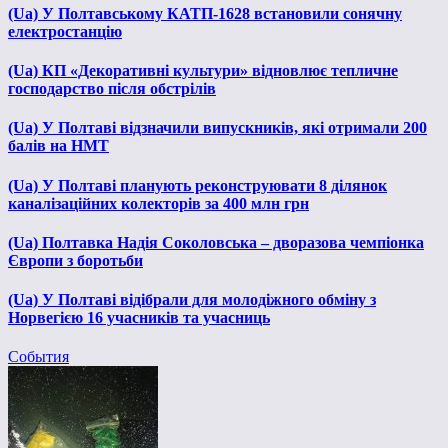
(Ua) У Полтавському КАТП-1628 встановили сонячну
електростанцію
(Ua) КП «Декоративні культури» відновлює тепличне
господарство після обстрілів
(Ua) У Полтаві відзначили випускників, які отримали 200
балів на НМТ
(Ua) У Полтаві планують реконструювати 8 ділянок
каналізаційних колекторів за 400 млн грн
(Ua) Полтавка Надія Соколовська – дворазова чемпіонка
Європи з боротьби
(Ua) У Полтаві відібрали для молодіжного обміну з
Норвегією 16 учасників та учасниць
События