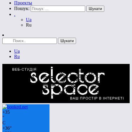
Проекты
Пошук:
.
Ua
Ru
Ua
Ru
+
35
°
C
+
36°