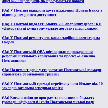
ліцеї №29 перевірили, як просуваються роботи
(Ua) У Полтаві відкрили друге відділення ПриватБанку з
підвищеним рівнем доступності
(Ua) У Полтаві видалять майже 200 аварійних дерев: КП
«Декоративні культури» уклало договір з підрядником
(Ua) У Полтаві ремонтують каналізаційний колектор на
Подолі
(Ua) У Полтавській ОВА обговорили впровадження
реформи шкільного харчування та проєкт «Безпечна
Полтавщина»
(Ua) На ремонт доріг у старостатах Полтавської громади
спрямують 30 мільйонів гривень
(Ua) У Полтавській громаді перейменували більше ніж 10
закладів загальної середньої освіти
(Ua) Внесли зміни до програм та показників бюджету
громади: відбулася 81 сесія Полтавської міської ради