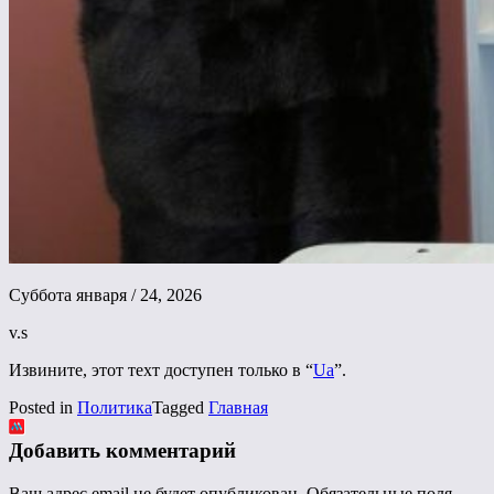
Суббота января / 24, 2026
v.s
Извините, этот техт доступен только в “
Ua
”.
Posted in
Политика
Tagged
Главная
Добавить комментарий
Ваш адрес email не будет опубликован.
Обязательные поля