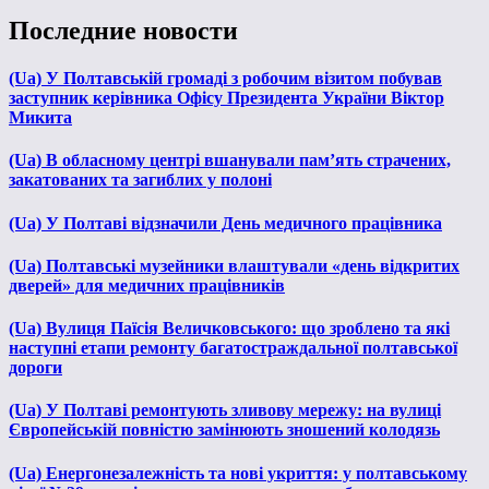
Последние новости
(Ua) У Полтавській громаді з робочим візитом побував
заступник керівника Офісу Президента України Віктор
Микита
(Ua) В обласному центрі вшанували пам’ять страчених,
закатованих та загиблих у полоні
(Ua) У Полтаві відзначили День медичного працівника
(Ua) Полтавські музейники влаштували «день відкритих
дверей» для медичних працівників
(Ua) Вулиця Паїсія Величковського: що зроблено та які
наступні етапи ремонту багатостраждальної полтавської
дороги
(Ua) У Полтаві ремонтують зливову мережу: на вулиці
Європейській повністю замінюють зношений колодязь
(Ua) Енергонезалежність та нові укриття: у полтавському