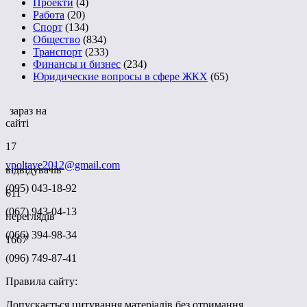
Проекти
(4)
Работа
(20)
Спорт
(134)
Общество
(834)
Транспорт
(233)
Финансы и бизнес
(234)
Юридические вопросы в сфере ЖКХ
(65)
зараз на
сайті
17
vpoltave2012@gmail.com
відвідувачів
(095) 043-18-92
611
(067) 943-04-13
переглядів
(066) 394-98-34
1667
(096) 749-87-41
Правила сайту:
Допускається цитування матеріалів без отримання