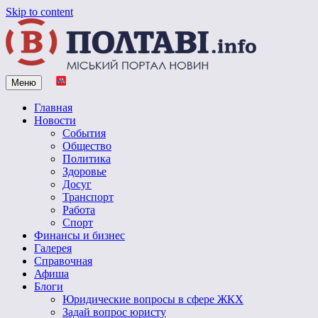
Skip to content
Меню
Vpoltave.info
Полтавский портал новостей
Главная
Новости
События
Общество
Политика
Здоровье
Досуг
Транспорт
Работа
Спорт
Финансы и бизнес
Галерея
Справочная
Афиша
Блоги
Юридические вопросы в сфере ЖКХ
Задай вопрос юристу