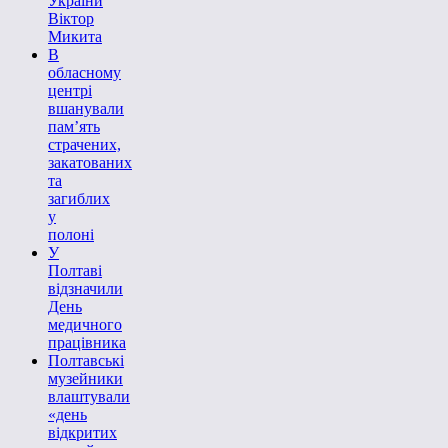
України
Віктор
Микита
В
обласному
центрі
вшанували
пам’ять
страчених,
закатованих
та
загиблих
у
полоні
У
Полтаві
відзначили
День
медичного
працівника
Полтавські
музейники
влаштували
«день
відкритих