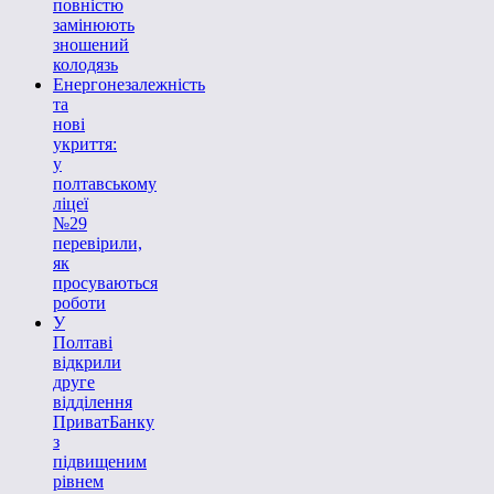
повністю
замінюють
зношений
колодязь
Енергонезалежність
та
нові
укриття:
у
полтавському
ліцеї
№29
перевірили,
як
просуваються
роботи
У
Полтаві
відкрили
друге
відділення
ПриватБанку
з
підвищеним
рівнем