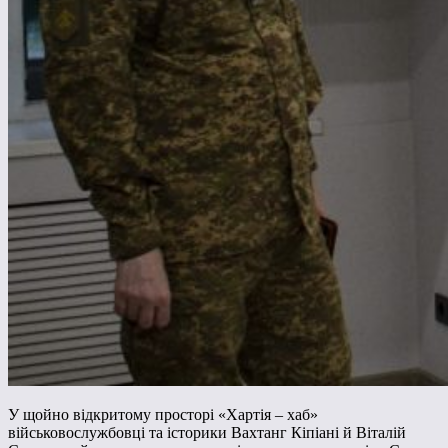
У щойно відкритому просторі «Хартія – хаб»
військовослужбовці та історики Вахтанг Кіпіані й Віталій