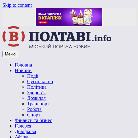
Skip to content
Меню
Vpoltave.info
Полтавський портал новин
Головна
Новини
Події
Суспільство
Політика
Здоров’я
Дозвілля
Транспорт
Робота
Спорт
Фінанси та бізнес
Галерея
Довідкова
Афіша