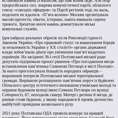
встановили камінь із написом, що пам’ятник буде. Але опір
проросійських сил, зокрема комуністичної партії, обласного
союзу «совєцкіх офіцеров» та Партії регіонів тоді, на жаль,
подолати не вдалося. «П’ята колона» Москви організувала
масові протести, пікети, істерики, навіть вмикали сирену
тривоги. Зрештою вночі камінь демонтували міські
комунальні служби.
Ідея набрала реальних обрисів після Революції гідності.
Законом України «Про правовий статус та вшанування борців
за незалежність України у XX столітті» органи державної
влади зобов’язали дбати про увічнення пам’яті видатних
українців. На засіданні 36-ї сесії Полтавської міської ради
депутати підтримали проєкт рішення «Про погодження місця
встановлення пам’ятника Симонові Петлюрі в місті Полтаві».
За нього проголосувала більшість народних обранців –
виразників інтересів Полтавської міської територіальної
громади. Вирішили розташувати пам’ятник поруч із будівлею
Обласного центру естетичного виховання учнівської молоді та
першим будинком вулиці імені Симона Петлюри по вулиці
Соборності, 67, неподалік скверу Матері і дитини й місця, де
раніше стояв будинок, у якому народився й провів дитинство
майбутній провідник визвольного руху.
2021 року Полтавська ОДА провела конкурс на кращий
памятник. Його переможцями стали скульптор Анатолій Кущ