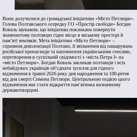
Вони долучилися до громадської ініціативи «Місто Петлюри».
Голова Полтавського осередку ГО «Простір свободи» Богдан
Коваль зауважив, що ініціатива покликана повернути
знаменитому полтавцю гідне місце в міському просторі й
пам’яті земляків. Мета ініціативи «Місто Петлюри» –
сприяння деколонізації Полтави, її звільнення від нашарувань
російської пропаганди та наповнення українськими сенсами,
перетворення в суспільній свідомості з «міста Петра І» на
«місто Петлюри». Богдан Коваль закликав полтавців і всіх
небайдужих українців об’єднати зусилля для гідного
відзначення в травні 2026 року дня народження та 100-річчя
від дня смерті Симона Петлюри. Центральною подією цього
відзначення має стати відкриття пам’ятника визначному
державотворцеві.