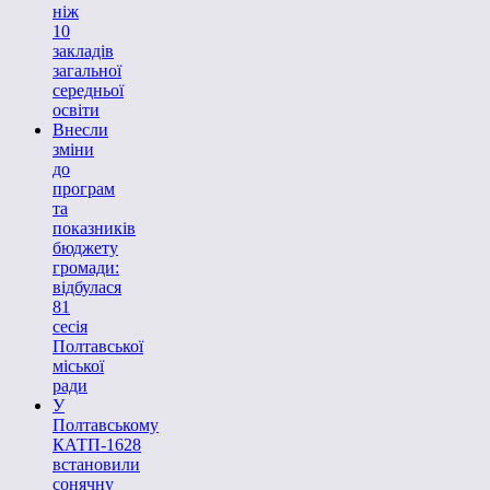
ніж
10
закладів
загальної
середньої
освіти
Внесли
зміни
до
програм
та
показників
бюджету
громади:
відбулася
81
сесія
Полтавської
міської
ради
У
Полтавському
КАТП-1628
встановили
сонячну