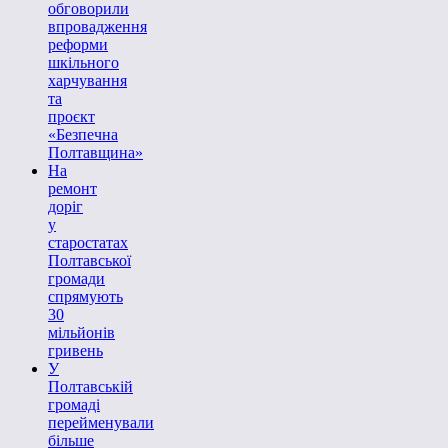
обговорили
впровадження
реформи
шкільного
харчування
та
проєкт
«Безпечна
Полтавщина»
На
ремонт
доріг
у
старостатах
Полтавської
громади
спрямують
30
мільйонів
гривень
У
Полтавській
громаді
перейменували
більше