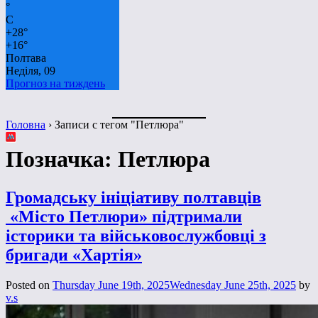
°
C
+
28°
+
16°
Полтава
Неділя, 09
Прогноз на тиждень
Головна
›
Записи с тегом "Петлюра"
Позначка:
Петлюра
Громадську ініціативу полтавців
«Місто Петлюри» підтримали
історики та військовослужбовці з
бригади «Хартія»
Posted on
Thursday June 19th, 2025
Wednesday June 25th, 2025
by
v.s