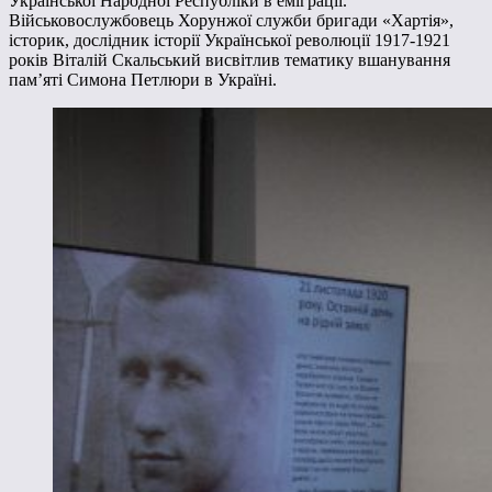
Української Народної Республіки в еміграції.
Військовослужбовець Хорунжої служби бригади «Хартія»,
історик, дослідник історії Української революції 1917-1921
років Віталій Скальський висвітлив тематику вшанування
памʼяті Симона Петлюри в Україні.