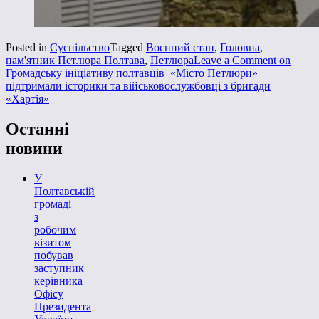
Posted in
Суспільство
Tagged
Воєнний стан
,
Головна
,
пам'ятник Петлюра Полтава
,
Петлюра
Leave a Comment
on
Громадську ініціативу полтавців «Місто Петлюри»
підтримали історики та військовослужбовці з бригади
«Хартія»
Останні
новини
У
Полтавській
громаді
з
робочим
візитом
побував
заступник
керівника
Офісу
Президента