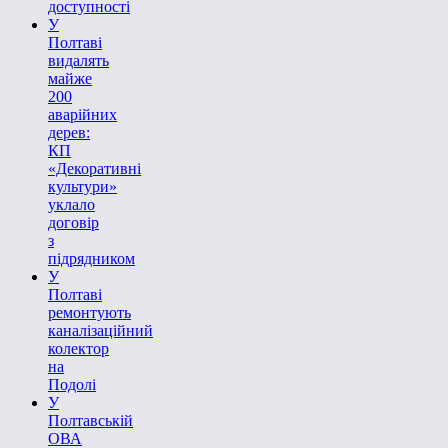
доступності
У
Полтаві
видалять
майже
200
аварійних
дерев:
КП
«Декоративні
культури»
уклало
договір
з
підрядником
У
Полтаві
ремонтують
каналізаційний
колектор
на
Подолі
У
Полтавській
ОВА