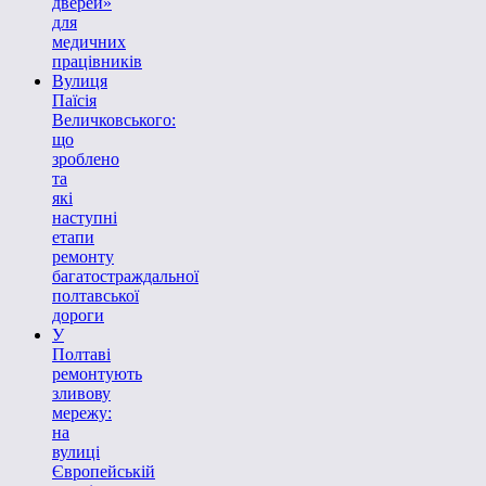
дверей»
для
медичних
працівників
Вулиця
Паїсія
Величковського:
що
зроблено
та
які
наступні
етапи
ремонту
багатостраждальної
полтавської
дороги
У
Полтаві
ремонтують
зливову
мережу:
на
вулиці
Європейській