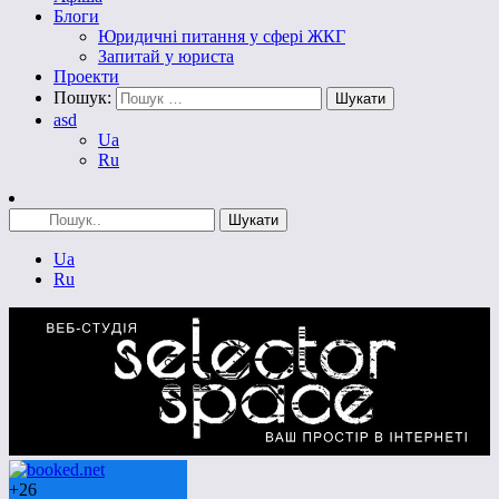
Блоги
Юридичні питання у сфері ЖКГ
Запитай у юриста
Проекти
Пошук:
asd
Ua
Ru
Ua
Ru
+
26