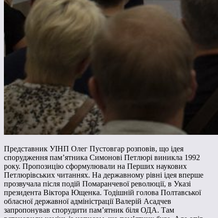
Представник УІНП Олег Пустовгар розповів, що ідея
спорудження пам’ятника Симонові Петлюрі виникла 1992
року. Пропозицію сформулювали на Перших наукових
Петлюрівських читаннях. На державному рівні ідея вперше
прозвучала після подій Помаранчевої революції, в Указі
президента Віктора Ющенка. Тодішній голова Полтавської
обласної державної адміністрації Валерій Асадчев
запропонував спорудити пам’ятник біля ОДА. Там