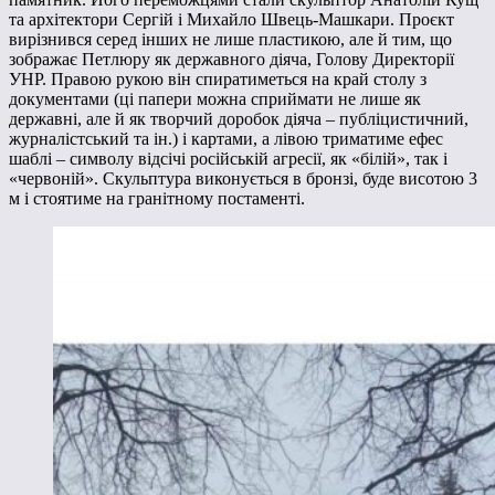
та архітектори Сергій і Михайло Швець-Машкари. Проєкт
вирізнився серед інших не лише пластикою, але й тим, що
зображає Петлюру як державного діяча, Голову Директорії
УНР. Правою рукою він спиратиметься на край столу з
документами (ці папери можна сприймати не лише як
державні, але й як творчий доробок діяча – публіцистичний,
журналістський та ін.) і картами, а лівою триматиме ефес
шаблі – символу відсічі російській агресії, як «білій», так і
«червоній». Скульптура виконується в бронзі, буде висотою 3
м і стоятиме на гранітному постаменті.