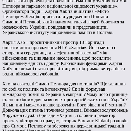
Скальський провели для полтавців тематичну зустріч «Симон
Петлюра за парканом національної свідомості українців».
Організатори події – Хартія-Хаб та ініціатива «Місто
Петлюри». Лекцію присвятили уродженцю Полтави
Симонові Петлюрі, який надихнув тисячі людей боротися за
незалежність України, повідомили в представництві
Українського інституту національної пам’яті в Полтаві.
Хартія-Хаб – просвітницький простір 13-ї бригади
оперативного призначення НГУ «Хартія». Його метою є
створення середовища для ефективної взаємодії між
військовими та цивільним населенням, щоб посилити
національну єдність і довіру. Ключовими функціями Хартія-
Хабу покликані стати просвітництво, підтримка ветеранів та
родин військовослужбовців.
Хто на сьогодні Симон Петлюра для полтавців? Що залишив
по собі як політик та інтелектуал? Як він формував
міжнародну позицію України в еміграції? Чому його прізвище
стало похідним для назви всіх протиросійських сил в Україні?
Як ми нині можемо краще зрозуміти його рішення й мотиви?
Довкола цих питань і точилася розмова. Військовослужбовець
Хорунжої служби бригади «Хартія», головний редактор
проєкту «Історична правда», історик Вахтанг Кіпіані розповів
про Симона Петлюру та збереження державницької традиції