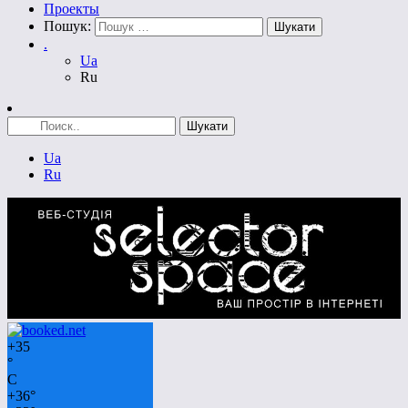
Проекты
Пошук:
.
Ua
Ru
Ua
Ru
+
35
°
C
+
36°