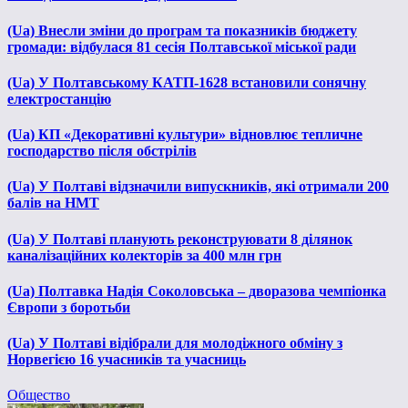
(Ua) Внесли зміни до програм та показників бюджету
громади: відбулася 81 сесія Полтавської міської ради
(Ua) У Полтавському КАТП-1628 встановили сонячну
електростанцію
(Ua) КП «Декоративні культури» відновлює тепличне
господарство після обстрілів
(Ua) У Полтаві відзначили випускників, які отримали 200
балів на НМТ
(Ua) У Полтаві планують реконструювати 8 ділянок
каналізаційних колекторів за 400 млн грн
(Ua) Полтавка Надія Соколовська – дворазова чемпіонка
Європи з боротьби
(Ua) У Полтаві відібрали для молодіжного обміну з
Норвегією 16 учасників та учасниць
Общество