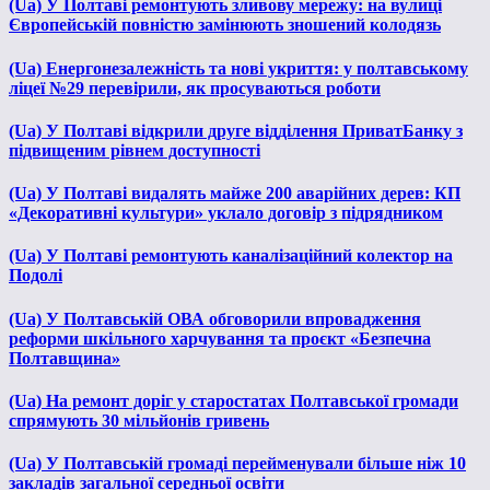
(Ua) У Полтаві ремонтують зливову мережу: на вулиці
Європейській повністю замінюють зношений колодязь
(Ua) Енергонезалежність та нові укриття: у полтавському
ліцеї №29 перевірили, як просуваються роботи
(Ua) У Полтаві відкрили друге відділення ПриватБанку з
підвищеним рівнем доступності
(Ua) У Полтаві видалять майже 200 аварійних дерев: КП
«Декоративні культури» уклало договір з підрядником
(Ua) У Полтаві ремонтують каналізаційний колектор на
Подолі
(Ua) У Полтавській ОВА обговорили впровадження
реформи шкільного харчування та проєкт «Безпечна
Полтавщина»
(Ua) На ремонт доріг у старостатах Полтавської громади
спрямують 30 мільйонів гривень
(Ua) У Полтавській громаді перейменували більше ніж 10
закладів загальної середньої освіти