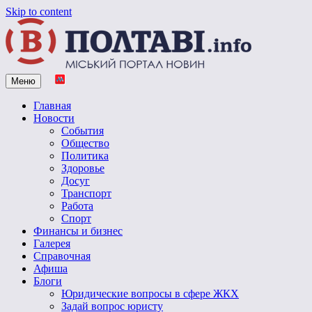
Skip to content
Меню
Vpoltave.info
Полтавский портал новостей
Главная
Новости
События
Общество
Политика
Здоровье
Досуг
Транспорт
Работа
Спорт
Финансы и бизнес
Галерея
Справочная
Афиша
Блоги
Юридические вопросы в сфере ЖКХ
Задай вопрос юристу