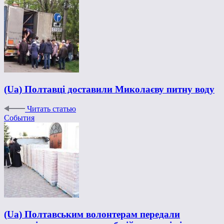
(Ua) Полтавці доставили Миколаєву питну воду
Читать статью
События
(Ua) Полтавським волонтерам передали