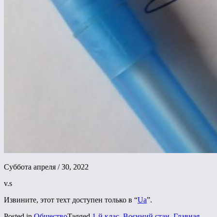
Суббота апреля / 30, 2022
v.s
Извините, этот техт доступен только в “
Ua
”.
Posted in
Общество
Tagged
1-й клас
,
Воєнний стан
,
Главная