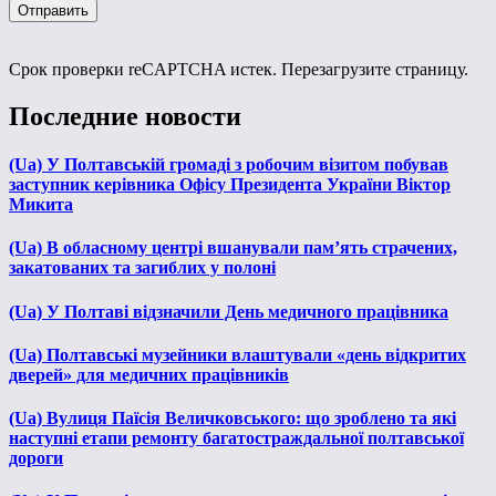
Срок проверки reCAPTCHA истек. Перезагрузите страницу.
Последние новости
(Ua) У Полтавській громаді з робочим візитом побував
заступник керівника Офісу Президента України Віктор
Микита
(Ua) В обласному центрі вшанували пам’ять страчених,
закатованих та загиблих у полоні
(Ua) У Полтаві відзначили День медичного працівника
(Ua) Полтавські музейники влаштували «день відкритих
дверей» для медичних працівників
(Ua) Вулиця Паїсія Величковського: що зроблено та які
наступні етапи ремонту багатостраждальної полтавської
дороги