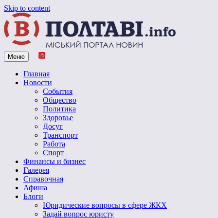
Skip to content
Меню
Vpoltave.info
Полтавский портал новостей
Главная
Новости
События
Общество
Политика
Здоровье
Досуг
Транспорт
Работа
Спорт
Финансы и бизнес
Галерея
Справочная
Афиша
Блоги
Юридические вопросы в сфере ЖКХ
Задай вопрос юристу