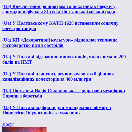
(Ua) Внесли зміни до програм та показників бюджету
громади: відбулася 81 сесія Полтавської міської ради
(Ua) У Полтавському КАТП-1628 встановили сонячну
електростанцію
(Ua) КП «Декоративні культури» відновлює тепличне
господарство після обстрілів
(Ua) У Полтаві відзначили випускників, які отримали 200
балів на НМТ
(Ua) У Полтаві планують реконструювати 8 ділянок
каналізаційних колекторів за 400 млн грн
(Ua) Полтавка Надія Соколовська – дворазова чемпіонка
Європи з боротьби
(Ua) У Полтаві відібрали для молодіжного обміну з
Норвегією 16 учасників та учасниць
Досуг