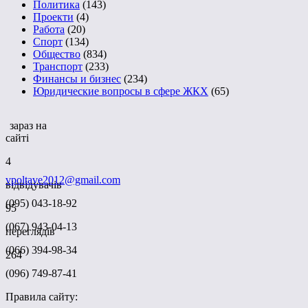
Политика
(143)
Проекти
(4)
Работа
(20)
Спорт
(134)
Общество
(834)
Транспорт
(233)
Финансы и бизнес
(234)
Юридические вопросы в сфере ЖКХ
(65)
зараз на
сайті
4
vpoltave2012@gmail.com
відвідувачів
(095) 043-18-92
95
(067) 943-04-13
переглядів
(066) 394-98-34
264
(096) 749-87-41
Правила сайту: