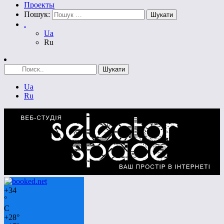
Проекты
Пошук:
.
Ua
Ru
Ua
Ru
+
34
°
C
+
28°