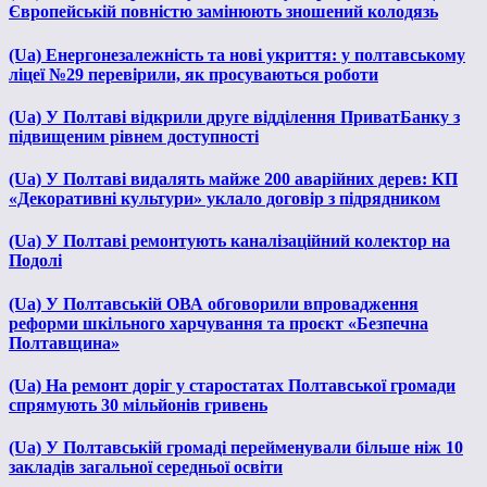
Європейській повністю замінюють зношений колодязь
(Ua) Енергонезалежність та нові укриття: у полтавському
ліцеї №29 перевірили, як просуваються роботи
(Ua) У Полтаві відкрили друге відділення ПриватБанку з
підвищеним рівнем доступності
(Ua) У Полтаві видалять майже 200 аварійних дерев: КП
«Декоративні культури» уклало договір з підрядником
(Ua) У Полтаві ремонтують каналізаційний колектор на
Подолі
(Ua) У Полтавській ОВА обговорили впровадження
реформи шкільного харчування та проєкт «Безпечна
Полтавщина»
(Ua) На ремонт доріг у старостатах Полтавської громади
спрямують 30 мільйонів гривень
(Ua) У Полтавській громаді перейменували більше ніж 10
закладів загальної середньої освіти