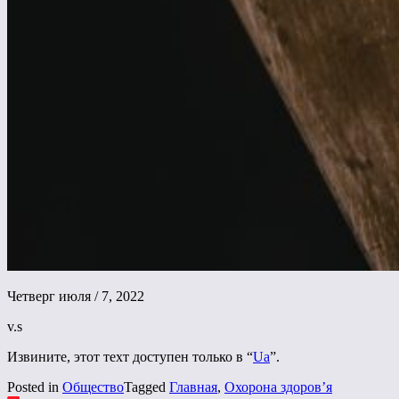
Четверг июля / 7, 2022
v.s
Извините, этот техт доступен только в “
Ua
”.
Posted in
Общество
Tagged
Главная
,
Охорона здоров’я