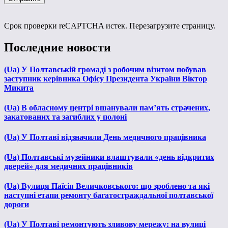
Срок проверки reCAPTCHA истек. Перезагрузите страницу.
Последние новости
(Ua) У Полтавській громаді з робочим візитом побував
заступник керівника Офісу Президента України Віктор
Микита
(Ua) В обласному центрі вшанували пам’ять страчених,
закатованих та загиблих у полоні
(Ua) У Полтаві відзначили День медичного працівника
(Ua) Полтавські музейники влаштували «день відкритих
дверей» для медичних працівників
(Ua) Вулиця Паїсія Величковського: що зроблено та які
наступні етапи ремонту багатостраждальної полтавської
дороги
(Ua) У Полтаві ремонтують зливову мережу: на вулиці