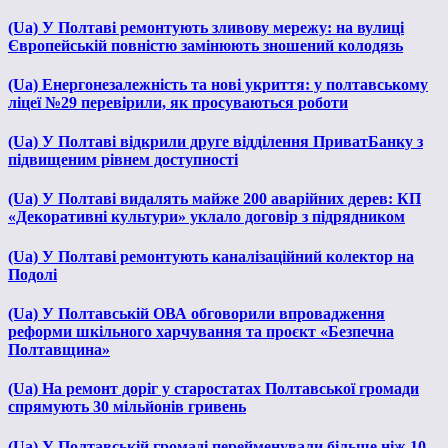
(Ua) У Полтаві ремонтують зливову мережу: на вулиці
Європейській повністю замінюють зношений колодязь
(Ua) Енергонезалежність та нові укриття: у полтавському
ліцеї №29 перевірили, як просуваються роботи
(Ua) У Полтаві відкрили друге відділення ПриватБанку з
підвищеним рівнем доступності
(Ua) У Полтаві видалять майже 200 аварійних дерев: КП
«Декоративні культури» уклало договір з підрядником
(Ua) У Полтаві ремонтують каналізаційний колектор на
Подолі
(Ua) У Полтавській ОВА обговорили впровадження
реформи шкільного харчування та проєкт «Безпечна
Полтавщина»
(Ua) На ремонт доріг у старостатах Полтавської громади
спрямують 30 мільйонів гривень
(Ua) У Полтавській громаді перейменували більше ніж 10