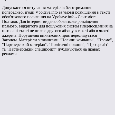
Допускається цитування матеріалів без отримання
попередньої згоди Vpoltave.info за умови розміщення в тексті
обов'язкового посилання на Vpoltave.info - Сайт міста
Полтави. Для інтернет-видань обов'язкове розміщення
прямого, відкритого для пошукових систем гіперпосилання на
цитовані статті не нижче другого абзацу в тексті або в якості
джерела. Порушення виняткових прав переслідується
Законом. Матеріали з плашками "Новини компаній", "Промо",
"Партнерський матеріал", "Політичні новини", "Прес-реліз"
та "Партнерський спецпроект" публікуються на правах
реклами.