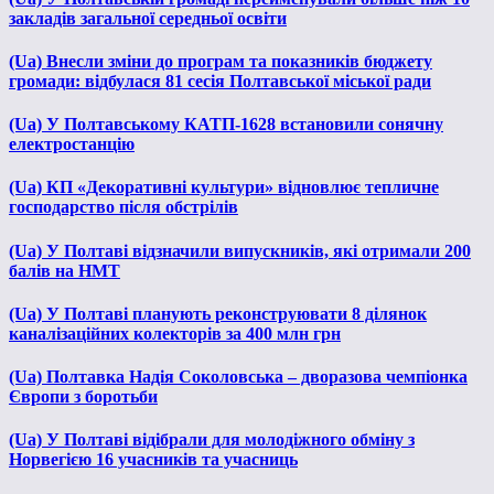
закладів загальної середньої освіти
(Ua) Внесли зміни до програм та показників бюджету
громади: відбулася 81 сесія Полтавської міської ради
(Ua) У Полтавському КАТП-1628 встановили сонячну
електростанцію
(Ua) КП «Декоративні культури» відновлює тепличне
господарство після обстрілів
(Ua) У Полтаві відзначили випускників, які отримали 200
балів на НМТ
(Ua) У Полтаві планують реконструювати 8 ділянок
каналізаційних колекторів за 400 млн грн
(Ua) Полтавка Надія Соколовська – дворазова чемпіонка
Європи з боротьби
(Ua) У Полтаві відібрали для молодіжного обміну з
Норвегією 16 учасників та учасниць