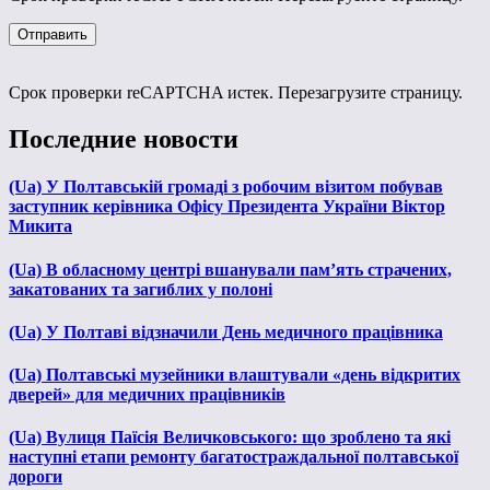
Срок проверки reCAPTCHA истек. Перезагрузите страницу.
Последние новости
(Ua) У Полтавській громаді з робочим візитом побував
заступник керівника Офісу Президента України Віктор
Микита
(Ua) В обласному центрі вшанували пам’ять страчених,
закатованих та загиблих у полоні
(Ua) У Полтаві відзначили День медичного працівника
(Ua) Полтавські музейники влаштували «день відкритих
дверей» для медичних працівників
(Ua) Вулиця Паїсія Величковського: що зроблено та які
наступні етапи ремонту багатостраждальної полтавської
дороги