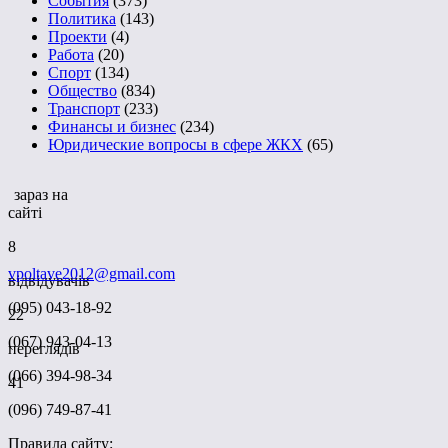
События
(373)
Политика
(143)
Проекти
(4)
Работа
(20)
Спорт
(134)
Общество
(834)
Транспорт
(233)
Финансы и бизнес
(234)
Юридические вопросы в сфере ЖКХ
(65)
зараз на
сайті
8
vpoltave2012@gmail.com
відвідувачів
(095) 043-18-92
22
(067) 943-04-13
переглядів
(066) 394-98-34
41
(096) 749-87-41
Правила сайту: