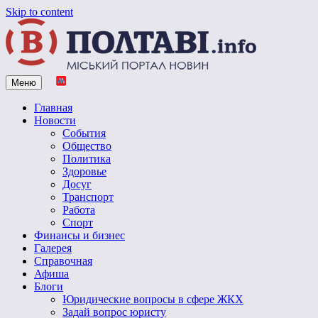
Skip to content
Меню
Vpoltave.info
Полтавский портал новостей
Главная
Новости
События
Общество
Политика
Здоровье
Досуг
Транспорт
Работа
Спорт
Финансы и бизнес
Галерея
Справочная
Афиша
Блоги
Юридические вопросы в сфере ЖКХ
Задай вопрос юристу