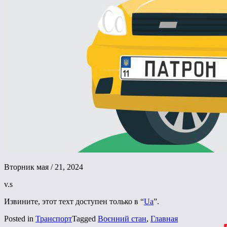
Вторник мая / 21, 2024
v.s
Извините, этот техт доступен только в “
Ua
”.
Posted in
Транспорт
Tagged
Воєнний стан
,
Главная