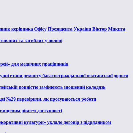
тупник керівника Офісу Президента України Віктор Микита
тованих та загиблих у полоні
ерей» для медичних працівників
тупні етапи ремонту багатостраждальної полтавської дороги
опейській повністю замінюють зношений колодязь
іцеї №29 перевірили, як просуваються роботи
ідвищеним рівнем доступності
екоративні культури» уклало договір з підрядником