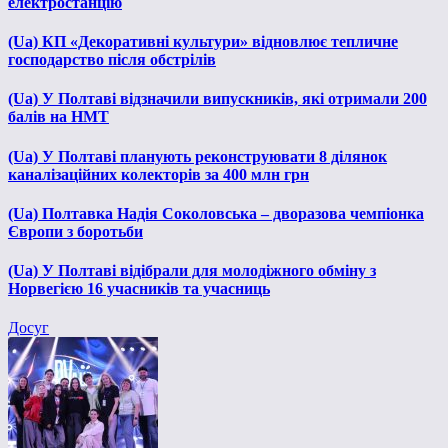
електростанцію
(Ua) КП «Декоративні культури» відновлює тепличне
господарство після обстрілів
(Ua) У Полтаві відзначили випускників, які отримали 200
балів на НМТ
(Ua) У Полтаві планують реконструювати 8 ділянок
каналізаційних колекторів за 400 млн грн
(Ua) Полтавка Надія Соколовська – дворазова чемпіонка
Європи з боротьби
(Ua) У Полтаві відібрали для молодіжного обміну з
Норвегією 16 учасників та учасниць
Досуг