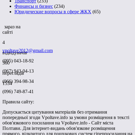
Транспорт
(233)
Финансы и бизнес
(234)
Юридические вопросы в сфере ЖКХ
(65)
зараз на
сайті
4
vpoltave2012@gmail.com
відвідувачів
(095) 043-18-92
360
(067) 943-04-13
переглядів
(066) 394-98-34
1534
(096) 749-87-41
Правила сайту:
Допускається цитування матеріалів без отримання
попередньої згоди Vpoltave.info за умови розміщення в тексті
обов'язкового посилання на Vpoltave.info - Сайт міста
Полтави. Для інтернет-видань обов'язкове розміщення
прямого, відкритого для пошукових систем гіперпосилання на