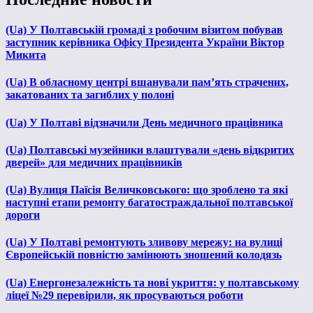
(Ua) У Полтавській громаді з робочим візитом побував
заступник керівника Офісу Президента України Віктор
Микита
(Ua) В обласному центрі вшанували пам’ять страчених,
закатованих та загиблих у полоні
(Ua) У Полтаві відзначили День медичного працівника
(Ua) Полтавські музейники влаштували «день відкритих
дверей» для медичних працівників
(Ua) Вулиця Паїсія Величковського: що зроблено та які
наступні етапи ремонту багатостраждальної полтавської
дороги
(Ua) У Полтаві ремонтують зливову мережу: на вулиці
Європейській повністю замінюють зношений колодязь
(Ua) Енергонезалежність та нові укриття: у полтавському
ліцеї №29 перевірили, як просуваються роботи