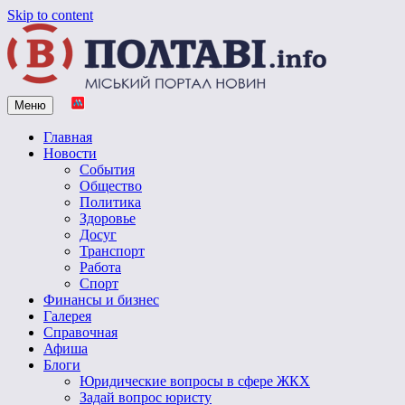
Skip to content
Меню
Vpoltave.info
Полтавский портал новостей
Главная
Новости
События
Общество
Политика
Здоровье
Досуг
Транспорт
Работа
Спорт
Финансы и бизнес
Галерея
Справочная
Афиша
Блоги
Юридические вопросы в сфере ЖКХ
Задай вопрос юристу