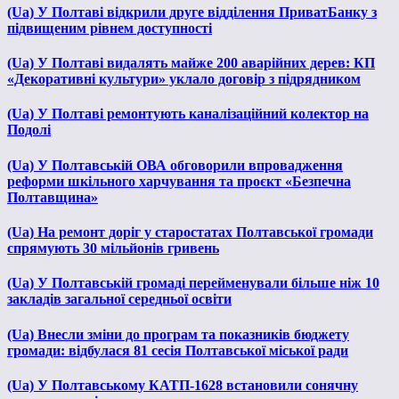
(Ua) У Полтаві відкрили друге відділення ПриватБанку з
підвищеним рівнем доступності
(Ua) У Полтаві видалять майже 200 аварійних дерев: КП
«Декоративні культури» уклало договір з підрядником
(Ua) У Полтаві ремонтують каналізаційний колектор на
Подолі
(Ua) У Полтавській ОВА обговорили впровадження
реформи шкільного харчування та проєкт «Безпечна
Полтавщина»
(Ua) На ремонт доріг у старостатах Полтавської громади
спрямують 30 мільйонів гривень
(Ua) У Полтавській громаді перейменували більше ніж 10
закладів загальної середньої освіти
(Ua) Внесли зміни до програм та показників бюджету
громади: відбулася 81 сесія Полтавської міської ради
(Ua) У Полтавському КАТП-1628 встановили сонячну