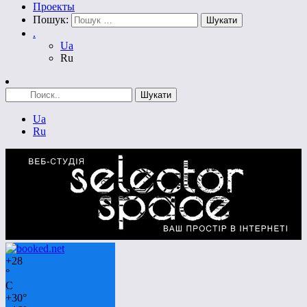
Проекты
Пошук:
.
Ua
Ru
Ua
Ru
+
28
°
C
+
30°