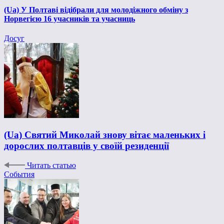
(Ua) У Полтаві відібрали для молодіжного обміну з
Норвегією 16 учасників та учасниць
Досуг
(Ua) Святий Миколай знову вітає маленьких і
дорослих полтавців у своїй резиденції
Читать статью
События