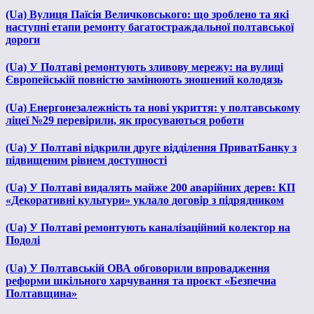
(Ua) Вулиця Паїсія Величковського: що зроблено та які
наступні етапи ремонту багатостраждальної полтавської
дороги
(Ua) У Полтаві ремонтують зливову мережу: на вулиці
Європейській повністю замінюють зношений колодязь
(Ua) Енергонезалежність та нові укриття: у полтавському
ліцеї №29 перевірили, як просуваються роботи
(Ua) У Полтаві відкрили друге відділення ПриватБанку з
підвищеним рівнем доступності
(Ua) У Полтаві видалять майже 200 аварійних дерев: КП
«Декоративні культури» уклало договір з підрядником
(Ua) У Полтаві ремонтують каналізаційний колектор на
Подолі
(Ua) У Полтавській ОВА обговорили впровадження
реформи шкільного харчування та проєкт «Безпечна
Полтавщина»