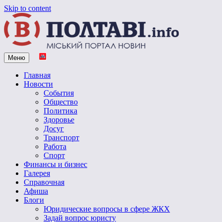
Skip to content
Меню
Vpoltave.info
Полтавский портал новостей
Главная
Новости
События
Общество
Политика
Здоровье
Досуг
Транспорт
Работа
Спорт
Финансы и бизнес
Галерея
Справочная
Афиша
Блоги
Юридические вопросы в сфере ЖКХ
Задай вопрос юристу