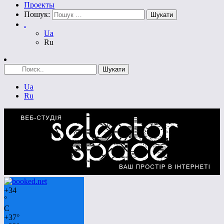
Проекты
Пошук:
.
Ua
Ru
Ua
Ru
+
34
°
C
+
37°