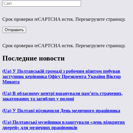
Срок проверки reCAPTCHA истек. Перезагрузите страницу.
Срок проверки reCAPTCHA истек. Перезагрузите страницу.
Последние новости
(Ua) У Полтавській громаді з робочим візитом побував
заступник керівника Офісу Президента України Віктор
Микита
(Ua) В обласному центрі вшанували пам’ять страчених,
закатованих та загиблих у полоні
(Ua) У Полтаві відзначили День медичного працівника
(Ua) Полтавські музейники влаштували «день відкритих
дверей» для медичних працівників