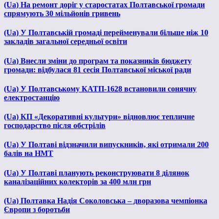
(Ua) На ремонт доріг у старостатах Полтавської громади
спрямують 30 мільйонів гривень
(Ua) У Полтавській громаді перейменували більше ніж 10
закладів загальної середньої освіти
(Ua) Внесли зміни до програм та показників бюджету
громади: відбулася 81 сесія Полтавської міської ради
(Ua) У Полтавському КАТП-1628 встановили сонячну
електростанцію
(Ua) КП «Декоративні культури» відновлює тепличне
господарство після обстрілів
(Ua) У Полтаві відзначили випускників, які отримали 200
балів на НМТ
(Ua) У Полтаві планують реконструювати 8 ділянок
каналізаційних колекторів за 400 млн грн
(Ua) Полтавка Надія Соколовська – дворазова чемпіонка
Європи з боротьби