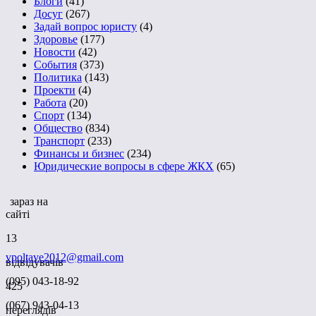
Блоги
(41)
Досуг
(267)
Задай вопрос юристу
(4)
Здоровье
(177)
Новости
(42)
События
(373)
Политика
(143)
Проекти
(4)
Работа
(20)
Спорт
(134)
Общество
(834)
Транспорт
(233)
Финансы и бизнес
(234)
Юридические вопросы в сфере ЖКХ
(65)
зараз на
сайті
13
vpoltave2012@gmail.com
відвідувачів
(095) 043-18-92
425
(067) 943-04-13
переглядів