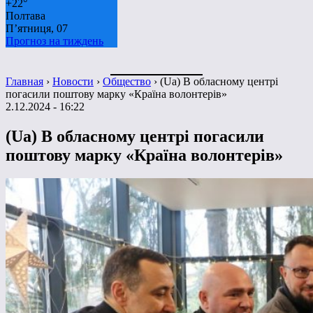
+
22°
Полтава
П’ятниця, 07
Прогноз на тиждень
Главная
›
Новости
›
Общество
›
(Ua) В обласному центрі
погасили поштову марку «Країна волонтерів»
2.12.2024 - 16:22
(Ua) В обласному центрі погасили
поштову марку «Країна волонтерів»