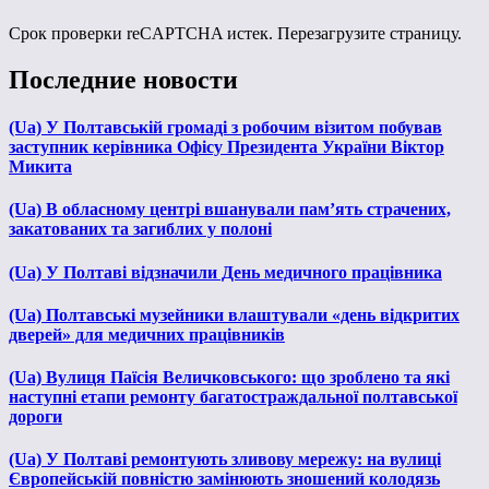
Срок проверки reCAPTCHA истек. Перезагрузите страницу.
Последние новости
(Ua) У Полтавській громаді з робочим візитом побував
заступник керівника Офісу Президента України Віктор
Микита
(Ua) В обласному центрі вшанували пам’ять страчених,
закатованих та загиблих у полоні
(Ua) У Полтаві відзначили День медичного працівника
(Ua) Полтавські музейники влаштували «день відкритих
дверей» для медичних працівників
(Ua) Вулиця Паїсія Величковського: що зроблено та які
наступні етапи ремонту багатостраждальної полтавської
дороги
(Ua) У Полтаві ремонтують зливову мережу: на вулиці
Європейській повністю замінюють зношений колодязь