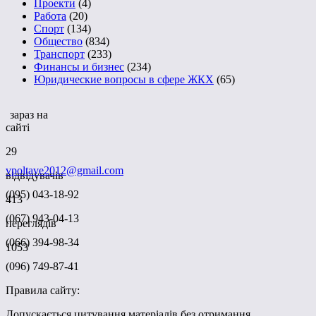
Проекти
(4)
Работа
(20)
Спорт
(134)
Общество
(834)
Транспорт
(233)
Финансы и бизнес
(234)
Юридические вопросы в сфере ЖКХ
(65)
зараз на
сайті
29
vpoltave2012@gmail.com
відвідувачів
(095) 043-18-92
413
(067) 943-04-13
переглядів
(066) 394-98-34
1053
(096) 749-87-41
Правила сайту:
Допускається цитування матеріалів без отримання