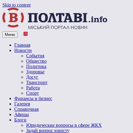
Skip to content
Меню
Vpoltave.info
Полтавский портал новостей
Главная
Новости
События
Общество
Политика
Здоровье
Досуг
Транспорт
Работа
Спорт
Финансы и бизнес
Галерея
Справочная
Афиша
Блоги
Юридические вопросы в сфере ЖКХ
Задай вопрос юристу