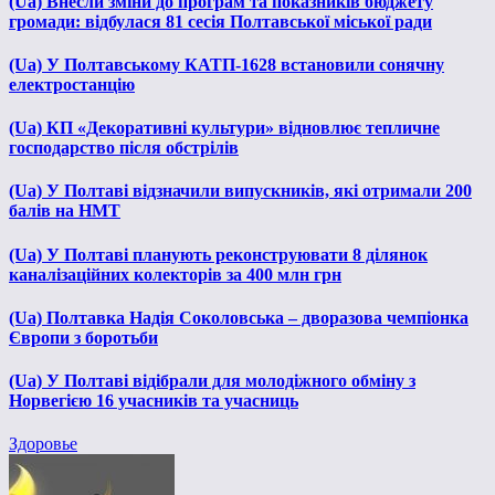
(Ua) Внесли зміни до програм та показників бюджету
громади: відбулася 81 сесія Полтавської міської ради
(Ua) У Полтавському КАТП-1628 встановили сонячну
електростанцію
(Ua) КП «Декоративні культури» відновлює тепличне
господарство після обстрілів
(Ua) У Полтаві відзначили випускників, які отримали 200
балів на НМТ
(Ua) У Полтаві планують реконструювати 8 ділянок
каналізаційних колекторів за 400 млн грн
(Ua) Полтавка Надія Соколовська – дворазова чемпіонка
Європи з боротьби
(Ua) У Полтаві відібрали для молодіжного обміну з
Норвегією 16 учасників та учасниць
Здоровье