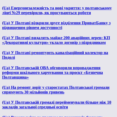
(Ua) Енергонезалежність та нові укриття: у полтавському
ліцеї №29 перевірили, як просуваються роботи
(Ua) У Полтаві відкрили друге відділення ПриватБанку з
підвищеним рівнем доступності
(Ua) У Полтаві видалять майже 200 аварійних дерев: КП
«Декоративні культури» уклало договір з підрядником
(Ua) У Полтаві ремонтують каналізаційний колектор на
Подолі
(Ua) У Полтавській ОВА обговорили впровадження
реформи шкільного харчування та проєкт «Безпечна
Полтавщина»
(Ua) На ремонт доріг у старостатах Полтавської громади
спрямують 30 мільйонів гривень
(Ua) У Полтавській громаді перейменували більше ніж 10
закладів загальної середньої освіти