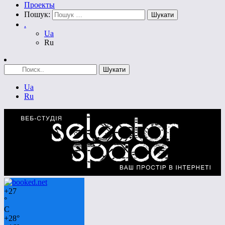
Проекты
Пошук:
.
Ua
Ru
Ua
Ru
+
27
°
C
+
28°