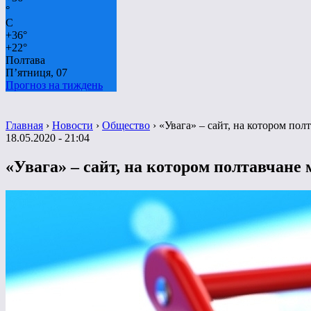
°
C
+
36°
+
22°
Полтава
П’ятниця, 07
Прогноз на тиждень
Главная
›
Новости
›
Общество
›
«Увага» – сайт, на котором пол
18.05.2020 - 21:04
«Увага» – сайт, на котором полтавчане