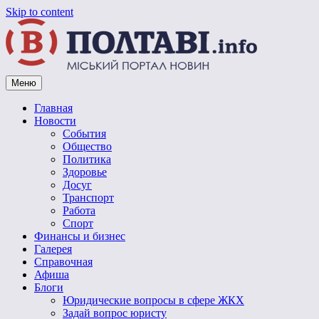
Skip to content
Меню
Vpoltave.info
Полтавский портал новостей
Главная
Новости
События
Общество
Политика
Здоровье
Досуг
Транспорт
Работа
Спорт
Финансы и бизнес
Галерея
Справочная
Афиша
Блоги
Юридические вопросы в сфере ЖКХ
Задай вопрос юристу