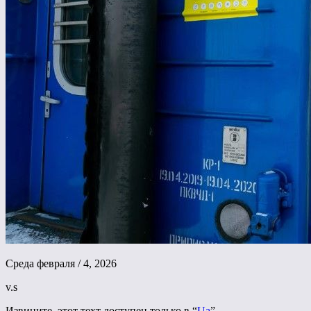
Среда февраля / 4, 2026
v.s
Извините, этот техт доступен только в “
Ua
”.