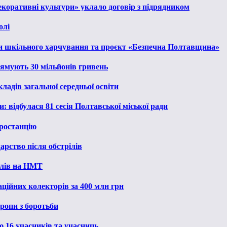
екоративні культури» уклало договір з підрядником
олі
и шкільного харчування та проєкт «Безпечна Полтавщина»
рямують 30 мільйонів гривень
ладів загальної середньої освіти
: відбулася 81 сесія Полтавської міської ради
ростанцію
рство після обстрілів
алів на НМТ
ційних колекторів за 400 млн грн
ропи з боротьби
ю 16 учасників та учасниць