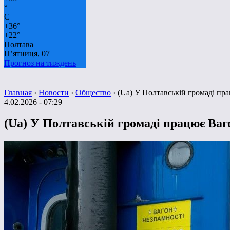
°
C
+
36°
+
22°
Полтава
П’ятниця, 07
Прогноз на тиждень
Главная
›
Новости
›
Общество
›
(Ua) У Полтавській громаді пра
4.02.2026 - 07:29
(Ua) У Полтавській громаді працює Ваго