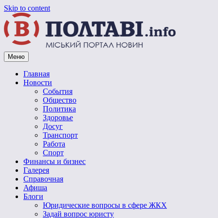
Skip to content
Меню
Vpoltave.info
Полтавский портал новостей
Главная
Новости
События
Общество
Политика
Здоровье
Досуг
Транспорт
Работа
Спорт
Финансы и бизнес
Галерея
Справочная
Афиша
Блоги
Юридические вопросы в сфере ЖКХ
Задай вопрос юристу