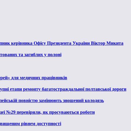
тупник керівника Офісу Президента України Віктор Микита
тованих та загиблих у полоні
ерей» для медичних працівників
тупні етапи ремонту багатостраждальної полтавської дороги
опейській повністю замінюють зношений колодязь
іцеї №29 перевірили, як просуваються роботи
ідвищеним рівнем доступності