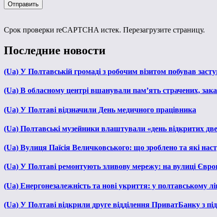
Срок проверки reCAPTCHA истек. Перезагрузите страницу.
Последние новости
(Ua) У Полтавській громаді з робочим візитом побував зас
(Ua) В обласному центрі вшанували пам’ять страчених, зака
(Ua) У Полтаві відзначили День медичного працівника
(Ua) Полтавські музейники влаштували «день відкритих дв
(Ua) Вулиця Паїсія Величковського: що зроблено та які нас
(Ua) У Полтаві ремонтують зливову мережу: на вулиці Євр
(Ua) Енергонезалежність та нові укриття: у полтавському л
(Ua) У Полтаві відкрили друге відділення ПриватБанку з п