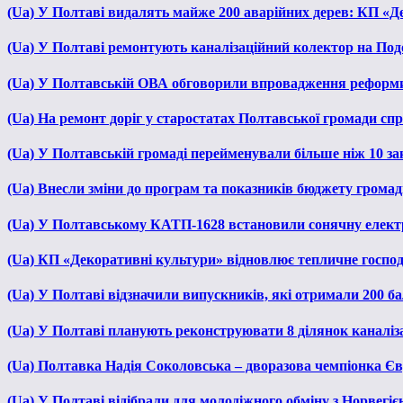
(Ua) У Полтаві видалять майже 200 аварійних дерев: КП «Д
(Ua) У Полтаві ремонтують каналізаційний колектор на Под
(Ua) У Полтавській ОВА обговорили впровадження реформ
(Ua) На ремонт доріг у старостатах Полтавської громади сп
(Ua) У Полтавській громаді перейменували більше ніж 10 зак
(Ua) Внесли зміни до програм та показників бюджету громади
(Ua) У Полтавському КАТП-1628 встановили сонячну елект
(Ua) КП «Декоративні культури» відновлює тепличне господа
(Ua) У Полтаві відзначили випускників, які отримали 200 б
(Ua) У Полтаві планують реконструювати 8 ділянок каналіза
(Ua) Полтавка Надія Соколовська – дворазова чемпіонка Єв
(Ua) У Полтаві відібрали для молодіжного обміну з Норвегіє