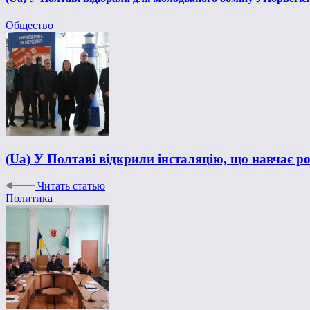
Общество
(Ua) У Полтаві відкрили інсталяцію, що навчає р
Читать статью
Политика