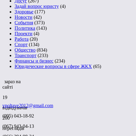
Досуг
(267)
Задай вопрос юристу
(4)
Здоровье
(177)
Новости
(42)
События
(373)
Политика
(143)
Проекти
(4)
Работа
(20)
Спорт
(134)
Общество
(834)
Транспорт
(233)
Финансы и бизнес
(234)
Юридические вопросы в сфере ЖКХ
(65)
зараз на
сайті
19
vpoltave2012@gmail.com
відвідувачів
(095) 043-18-92
200
(067) 943-04-13
переглядів