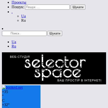
Проекты
Пошук:
.
Ua
Ru
Ua
Ru
+
35
°
C
+
32°