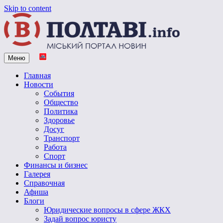
Skip to content
Меню
Vpoltave.info
Полтавский портал новостей
Главная
Новости
События
Общество
Политика
Здоровье
Досуг
Транспорт
Работа
Спорт
Финансы и бизнес
Галерея
Справочная
Афиша
Блоги
Юридические вопросы в сфере ЖКХ
Задай вопрос юристу