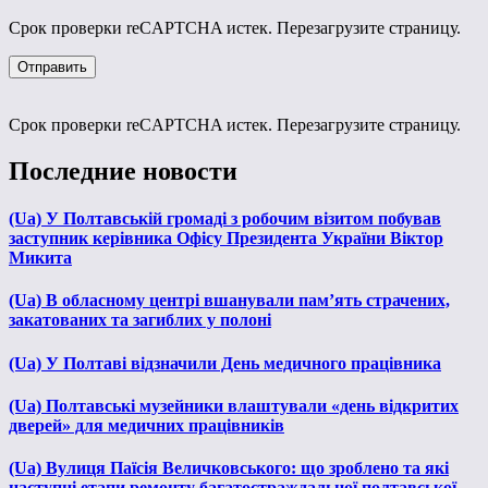
Срок проверки reCAPTCHA истек. Перезагрузите страницу.
Срок проверки reCAPTCHA истек. Перезагрузите страницу.
Последние новости
(Ua) У Полтавській громаді з робочим візитом побував
заступник керівника Офісу Президента України Віктор
Микита
(Ua) В обласному центрі вшанували пам’ять страчених,
закатованих та загиблих у полоні
(Ua) У Полтаві відзначили День медичного працівника
(Ua) Полтавські музейники влаштували «день відкритих
дверей» для медичних працівників
(Ua) Вулиця Паїсія Величковського: що зроблено та які
наступні етапи ремонту багатостраждальної полтавської