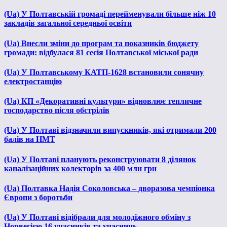
(Ua) У Полтавській громаді перейменували більше ніж 10
закладів загальної середньої освіти
(Ua) Внесли зміни до програм та показників бюджету
громади: відбулася 81 сесія Полтавської міської ради
(Ua) У Полтавському КАТП-1628 встановили сонячну
електростанцію
(Ua) КП «Декоративні культури» відновлює тепличне
господарство після обстрілів
(Ua) У Полтаві відзначили випускників, які отримали 200
балів на НМТ
(Ua) У Полтаві планують реконструювати 8 ділянок
каналізаційних колекторів за 400 млн грн
(Ua) Полтавка Надія Соколовська – дворазова чемпіонка
Європи з боротьби
(Ua) У Полтаві відібрали для молодіжного обміну з
Норвегією 16 учасників та учасниць