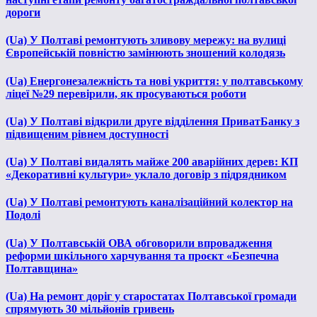
дороги
(Ua) У Полтаві ремонтують зливову мережу: на вулиці
Європейській повністю замінюють зношений колодязь
(Ua) Енергонезалежність та нові укриття: у полтавському
ліцеї №29 перевірили, як просуваються роботи
(Ua) У Полтаві відкрили друге відділення ПриватБанку з
підвищеним рівнем доступності
(Ua) У Полтаві видалять майже 200 аварійних дерев: КП
«Декоративні культури» уклало договір з підрядником
(Ua) У Полтаві ремонтують каналізаційний колектор на
Подолі
(Ua) У Полтавській ОВА обговорили впровадження
реформи шкільного харчування та проєкт «Безпечна
Полтавщина»
(Ua) На ремонт доріг у старостатах Полтавської громади
спрямують 30 мільйонів гривень