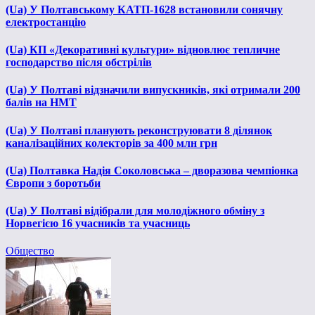
(Ua) У Полтавському КАТП-1628 встановили сонячну
електростанцію
(Ua) КП «Декоративні культури» відновлює тепличне
господарство після обстрілів
(Ua) У Полтаві відзначили випускників, які отримали 200
балів на НМТ
(Ua) У Полтаві планують реконструювати 8 ділянок
каналізаційних колекторів за 400 млн грн
(Ua) Полтавка Надія Соколовська – дворазова чемпіонка
Європи з боротьби
(Ua) У Полтаві відібрали для молодіжного обміну з
Норвегією 16 учасників та учасниць
Общество