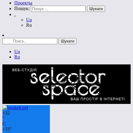
Проекты
Пошук:
.
Ua
Ru
Ua
Ru
+
32
°
C
+
33°