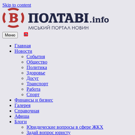
Skip to content
Меню
Vpoltave.info
Полтавский портал новостей
Главная
Новости
События
Общество
Политика
Здоровье
Досуг
Транспорт
Работа
Спорт
Финансы и бизнес
Галерея
Справочная
Афиша
Блоги
Юридические вопросы в сфере ЖКХ
Задай вопрос юристу