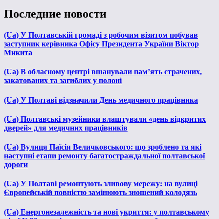
Последние новости
(Ua) У Полтавській громаді з робочим візитом побував
заступник керівника Офісу Президента України Віктор
Микита
(Ua) В обласному центрі вшанували пам’ять страчених,
закатованих та загиблих у полоні
(Ua) У Полтаві відзначили День медичного працівника
(Ua) Полтавські музейники влаштували «день відкритих
дверей» для медичних працівників
(Ua) Вулиця Паїсія Величковського: що зроблено та які
наступні етапи ремонту багатостраждальної полтавської
дороги
(Ua) У Полтаві ремонтують зливову мережу: на вулиці
Європейській повністю замінюють зношений колодязь
(Ua) Енергонезалежність та нові укриття: у полтавському