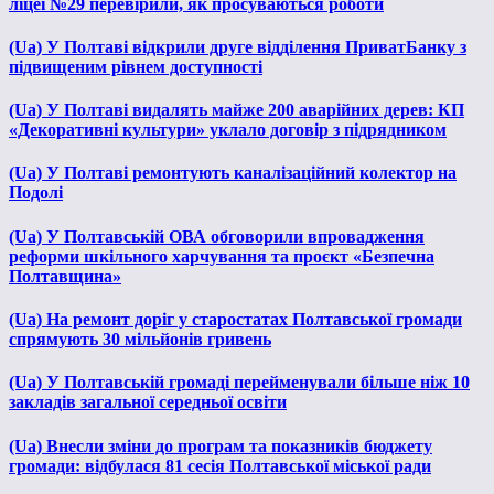
ліцеї №29 перевірили, як просуваються роботи
(Ua) У Полтаві відкрили друге відділення ПриватБанку з
підвищеним рівнем доступності
(Ua) У Полтаві видалять майже 200 аварійних дерев: КП
«Декоративні культури» уклало договір з підрядником
(Ua) У Полтаві ремонтують каналізаційний колектор на
Подолі
(Ua) У Полтавській ОВА обговорили впровадження
реформи шкільного харчування та проєкт «Безпечна
Полтавщина»
(Ua) На ремонт доріг у старостатах Полтавської громади
спрямують 30 мільйонів гривень
(Ua) У Полтавській громаді перейменували більше ніж 10
закладів загальної середньої освіти
(Ua) Внесли зміни до програм та показників бюджету
громади: відбулася 81 сесія Полтавської міської ради