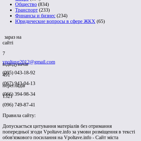
Общество
(834)
Транспорт
(233)
Финансы и бизнес
(234)
Юридические вопросы в сфере ЖКХ
(65)
зараз на
сайті
7
vpoltave2012@gmail.com
відвідувачів
(095) 043-18-92
491
(067) 943-04-13
переглядів
(066) 394-98-34
1321
(096) 749-87-41
Правила сайту:
Допускається цитування матеріалів без отримання
попередньої згоди Vpoltave.info за умови розміщення в тексті
обов'язкового посилання на Vpoltave.info - Сайт міста