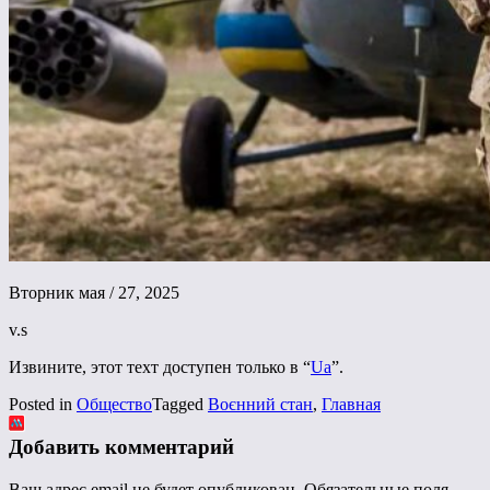
Вторник мая / 27, 2025
v.s
Извините, этот техт доступен только в “
Ua
”.
Posted in
Общество
Tagged
Воєнний стан
,
Главная
Добавить комментарий
Ваш адрес email не будет опубликован.
Обязательные поля