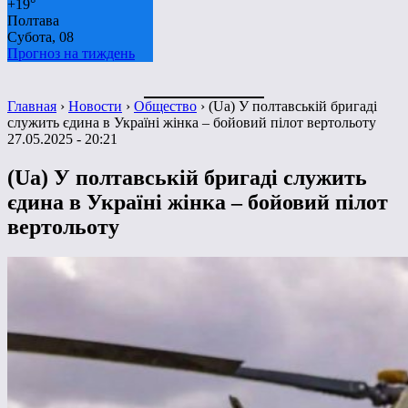
+
19°
Полтава
Субота, 08
Прогноз на тиждень
Главная
›
Новости
›
Общество
›
(Ua) У полтавській бригаді
служить єдина в Україні жінка – бойовий пілот вертольоту
27.05.2025 - 20:21
(Ua) У полтавській бригаді служить
єдина в Україні жінка – бойовий пілот
вертольоту