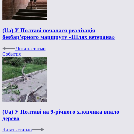
(Ua) У Полтаві почалася реалізація
безбар’єрного маршруту «Шлях ветерана»
Читать статью
События
(Ua) У Полтаві на 9-річного хлопчика впало
дерево
Читать статью