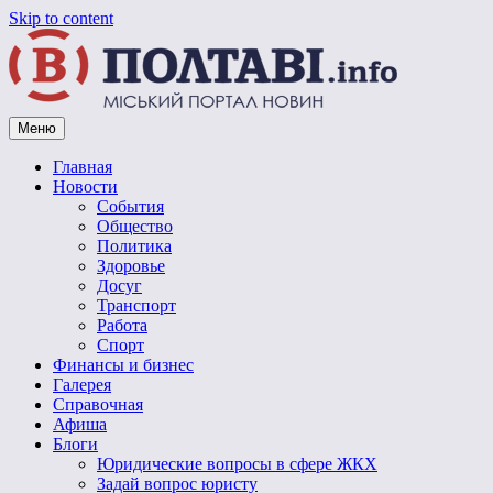
Skip to content
Меню
Vpoltave.info
Полтавский портал новостей
Главная
Новости
События
Общество
Политика
Здоровье
Досуг
Транспорт
Работа
Спорт
Финансы и бизнес
Галерея
Справочная
Афиша
Блоги
Юридические вопросы в сфере ЖКХ
Задай вопрос юристу