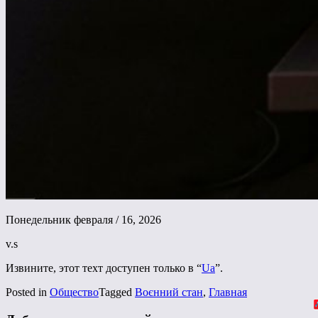
Понедельник февраля / 16, 2026
v.s
Извините, этот техт доступен только в “
Ua
”.
Posted in
Общество
Tagged
Воєнний стан
,
Главная