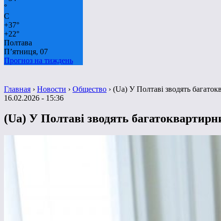
°
C
+
37°
+
22°
Полтава
П’ятниця, 07
Прогноз на тиждень
Главная
›
Новости
›
Общество
›
(Ua) У Полтаві зводять багато
16.02.2026 - 15:36
(Ua) У Полтаві зводять багатоквартир