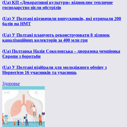
(Ua) КП «Декоративні культури» відновлює тепличне
господарство після обстрілів
(Ua) У Полтаві відзначили випускників, які отримали 200
балів на НМТ
(Ua) У Полтаві планують реконструювати 8 ділянок
каналізаційних колекторів за 400 млн грн
(Ua) Полтавка Надія Соколовська – дворазова чемпіонка
Європи з боротьби
(Ua) У Полтаві відібрали для молодіжного обміну з
Норвегією 16 учасників та учасниць
Здоровье