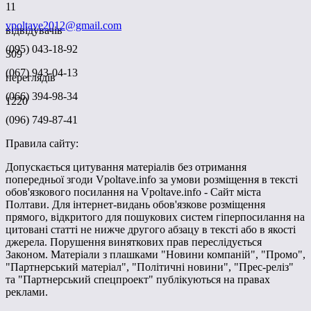
11
vpoltave2012@gmail.com
відвідувачів
(095) 043-18-92
309
(067) 943-04-13
переглядів
(066) 394-98-34
1220
(096) 749-87-41
Правила сайту:
Допускається цитування матеріалів без отримання
попередньої згоди Vpoltave.info за умови розміщення в тексті
обов'язкового посилання на Vpoltave.info - Сайт міста
Полтави. Для інтернет-видань обов'язкове розміщення
прямого, відкритого для пошукових систем гіперпосилання на
цитовані статті не нижче другого абзацу в тексті або в якості
джерела. Порушення виняткових прав переслідується
Законом. Матеріали з плашками "Новини компаній", "Промо",
"Партнерський матеріал", "Політичні новини", "Прес-реліз"
та "Партнерський спецпроект" публікуються на правах
реклами.