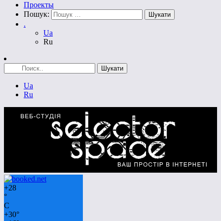
Проекты
Пошук:
.
Ua
Ru
Ua
Ru
+
28
°
C
+
30°