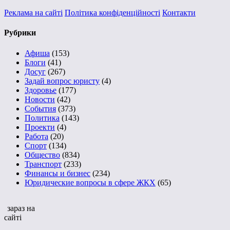
Реклама на сайті
Політика конфіденційності
Контакти
Рубрики
Афиша
(153)
Блоги
(41)
Досуг
(267)
Задай вопрос юристу
(4)
Здоровье
(177)
Новости
(42)
События
(373)
Политика
(143)
Проекти
(4)
Работа
(20)
Спорт
(134)
Общество
(834)
Транспорт
(233)
Финансы и бизнес
(234)
Юридические вопросы в сфере ЖКХ
(65)
зараз на
сайті