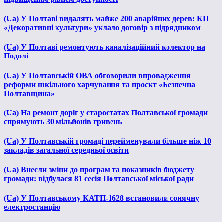
(Ua) У Полтаві видалять майже 200 аварійних дерев: КП
«Декоративні культури» уклало договір з підрядником
(Ua) У Полтаві ремонтують каналізаційний колектор на
Подолі
(Ua) У Полтавській ОВА обговорили впровадження
реформи шкільного харчування та проєкт «Безпечна
Полтавщина»
(Ua) На ремонт доріг у старостатах Полтавської громади
спрямують 30 мільйонів гривень
(Ua) У Полтавській громаді перейменували більше ніж 10
закладів загальної середньої освіти
(Ua) Внесли зміни до програм та показників бюджету
громади: відбулася 81 сесія Полтавської міської ради
(Ua) У Полтавському КАТП-1628 встановили сонячну
електростанцію