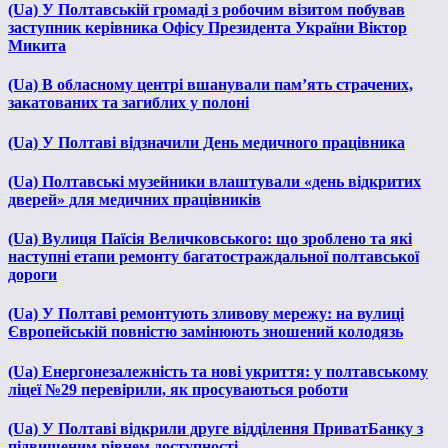
(Ua) У Полтавській громаді з робочим візитом побував
заступник керівника Офісу Президента України Віктор
Микита
(Ua) В обласному центрі вшанували пам’ять страчених,
закатованих та загиблих у полоні
(Ua) У Полтаві відзначили День медичного працівника
(Ua) Полтавські музейники влаштували «день відкритих
дверей» для медичних працівників
(Ua) Вулиця Паїсія Величковського: що зроблено та які
наступні етапи ремонту багатостраждальної полтавської
дороги
(Ua) У Полтаві ремонтують зливову мережу: на вулиці
Європейській повністю замінюють зношений колодязь
(Ua) Енергонезалежність та нові укриття: у полтавському
ліцеї №29 перевірили, як просуваються роботи
(Ua) У Полтаві відкрили друге відділення ПриватБанку з
підвищеним рівнем доступності