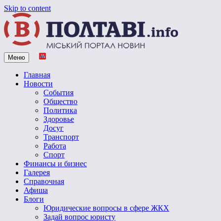
Skip to content
Меню
Vpoltave.info
Полтавский портал новостей
Главная
Новости
События
Общество
Политика
Здоровье
Досуг
Транспорт
Работа
Спорт
Финансы и бизнес
Галерея
Справочная
Афиша
Блоги
Юридические вопросы в сфере ЖКХ
Задай вопрос юристу