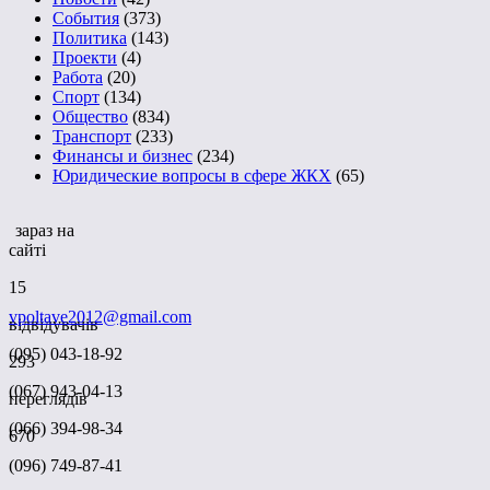
События
(373)
Политика
(143)
Проекти
(4)
Работа
(20)
Спорт
(134)
Общество
(834)
Транспорт
(233)
Финансы и бизнес
(234)
Юридические вопросы в сфере ЖКХ
(65)
зараз на
сайті
15
vpoltave2012@gmail.com
відвідувачів
(095) 043-18-92
293
(067) 943-04-13
переглядів
(066) 394-98-34
670
(096) 749-87-41