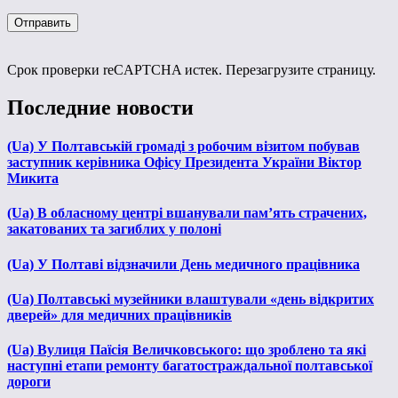
Срок проверки reCAPTCHA истек. Перезагрузите страницу.
Последние новости
(Ua) У Полтавській громаді з робочим візитом побував
заступник керівника Офісу Президента України Віктор
Микита
(Ua) В обласному центрі вшанували пам’ять страчених,
закатованих та загиблих у полоні
(Ua) У Полтаві відзначили День медичного працівника
(Ua) Полтавські музейники влаштували «день відкритих
дверей» для медичних працівників
(Ua) Вулиця Паїсія Величковського: що зроблено та які
наступні етапи ремонту багатостраждальної полтавської
дороги