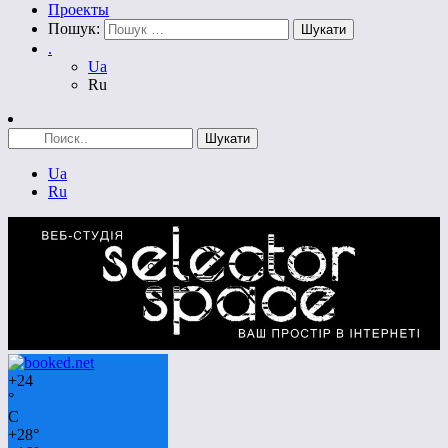
Проекты
Пошук:
.
Ua
Ru
Ua
Ru
+
24
°
C
+
28°