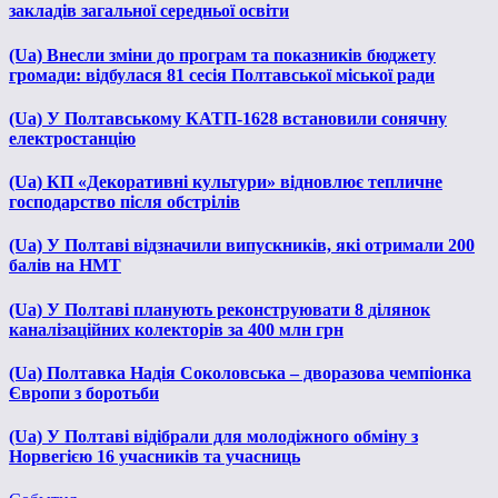
закладів загальної середньої освіти
(Ua) Внесли зміни до програм та показників бюджету
громади: відбулася 81 сесія Полтавської міської ради
(Ua) У Полтавському КАТП-1628 встановили сонячну
електростанцію
(Ua) КП «Декоративні культури» відновлює тепличне
господарство після обстрілів
(Ua) У Полтаві відзначили випускників, які отримали 200
балів на НМТ
(Ua) У Полтаві планують реконструювати 8 ділянок
каналізаційних колекторів за 400 млн грн
(Ua) Полтавка Надія Соколовська – дворазова чемпіонка
Європи з боротьби
(Ua) У Полтаві відібрали для молодіжного обміну з
Норвегією 16 учасників та учасниць