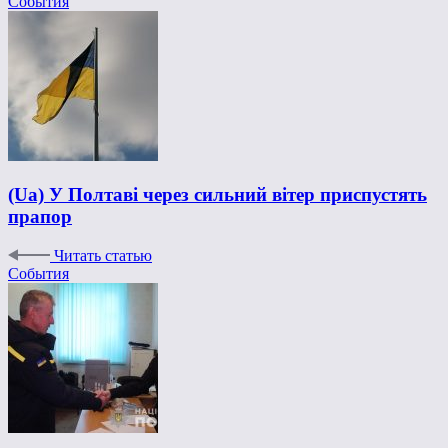
События
(Ua) У Полтаві через сильний вітер приспустять
прапор
Читать статью
События