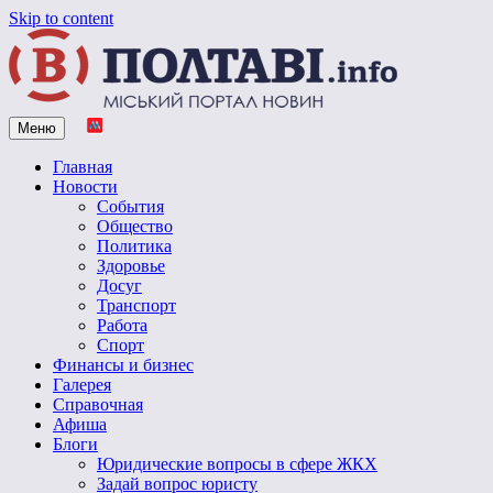
Skip to content
Меню
Vpoltave.info
Полтавский портал новостей
Главная
Новости
События
Общество
Политика
Здоровье
Досуг
Транспорт
Работа
Спорт
Финансы и бизнес
Галерея
Справочная
Афиша
Блоги
Юридические вопросы в сфере ЖКХ
Задай вопрос юристу