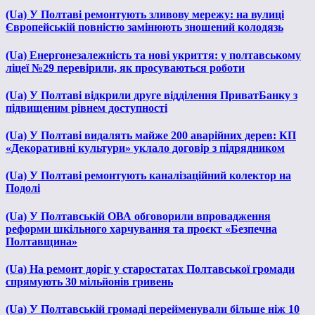
(Ua) У Полтаві ремонтують зливову мережу: на вулиці
Європейській повністю замінюють зношений колодязь
(Ua) Енергонезалежність та нові укриття: у полтавському
ліцеї №29 перевірили, як просуваються роботи
(Ua) У Полтаві відкрили друге відділення ПриватБанку з
підвищеним рівнем доступності
(Ua) У Полтаві видалять майже 200 аварійних дерев: КП
«Декоративні культури» уклало договір з підрядником
(Ua) У Полтаві ремонтують каналізаційний колектор на
Подолі
(Ua) У Полтавській ОВА обговорили впровадження
реформи шкільного харчування та проєкт «Безпечна
Полтавщина»
(Ua) На ремонт доріг у старостатах Полтавської громади
спрямують 30 мільйонів гривень
(Ua) У Полтавській громаді перейменували більше ніж 10