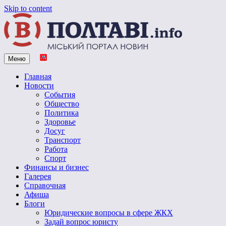
Skip to content
Меню
Vpoltave.info
Полтавский портал новостей
Главная
Новости
События
Общество
Политика
Здоровье
Досуг
Транспорт
Работа
Спорт
Финансы и бизнес
Галерея
Справочная
Афиша
Блоги
Юридические вопросы в сфере ЖКХ
Задай вопрос юристу