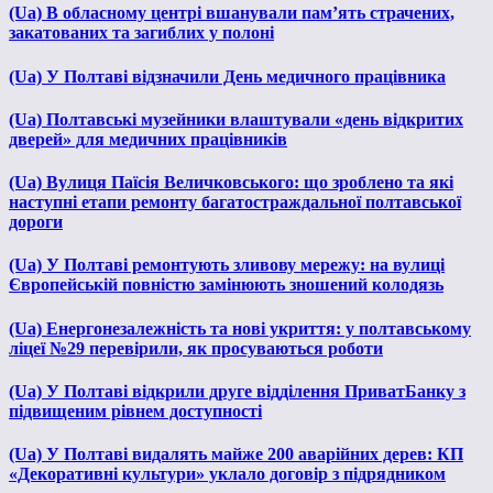
(Ua) В обласному центрі вшанували пам’ять страчених,
закатованих та загиблих у полоні
(Ua) У Полтаві відзначили День медичного працівника
(Ua) Полтавські музейники влаштували «день відкритих
дверей» для медичних працівників
(Ua) Вулиця Паїсія Величковського: що зроблено та які
наступні етапи ремонту багатостраждальної полтавської
дороги
(Ua) У Полтаві ремонтують зливову мережу: на вулиці
Європейській повністю замінюють зношений колодязь
(Ua) Енергонезалежність та нові укриття: у полтавському
ліцеї №29 перевірили, як просуваються роботи
(Ua) У Полтаві відкрили друге відділення ПриватБанку з
підвищеним рівнем доступності
(Ua) У Полтаві видалять майже 200 аварійних дерев: КП
«Декоративні культури» уклало договір з підрядником