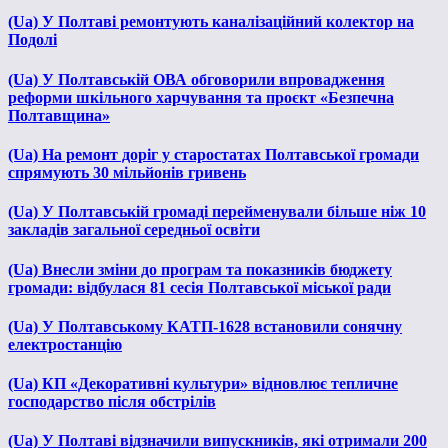
(Ua) У Полтаві ремонтують каналізаційний колектор на
Подолі
(Ua) У Полтавській ОВА обговорили впровадження
реформи шкільного харчування та проєкт «Безпечна
Полтавщина»
(Ua) На ремонт доріг у старостатах Полтавської громади
спрямують 30 мільйонів гривень
(Ua) У Полтавській громаді перейменували більше ніж 10
закладів загальної середньої освіти
(Ua) Внесли зміни до програм та показників бюджету
громади: відбулася 81 сесія Полтавської міської ради
(Ua) У Полтавському КАТП-1628 встановили сонячну
електростанцію
(Ua) КП «Декоративні культури» відновлює тепличне
господарство після обстрілів
(Ua) У Полтаві відзначили випускників, які отримали 200