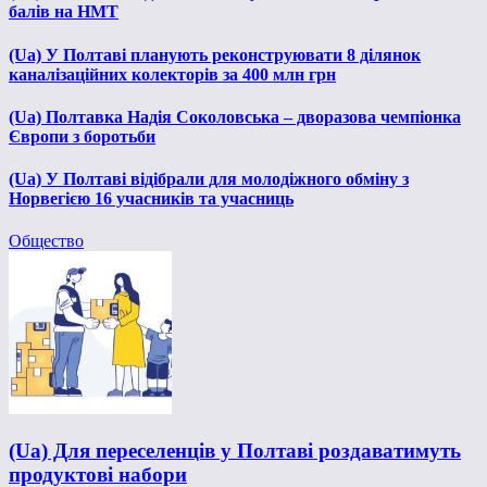
балів на НМТ
(Ua) У Полтаві планують реконструювати 8 ділянок
каналізаційних колекторів за 400 млн грн
(Ua) Полтавка Надія Соколовська – дворазова чемпіонка
Європи з боротьби
(Ua) У Полтаві відібрали для молодіжного обміну з
Норвегією 16 учасників та учасниць
Общество
(Ua) Для переселенців у Полтаві роздаватимуть
продуктові набори