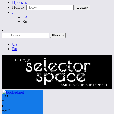
Проекты
Пошук:
.
Ua
Ru
Ua
Ru
+
35
°
C
+
36°