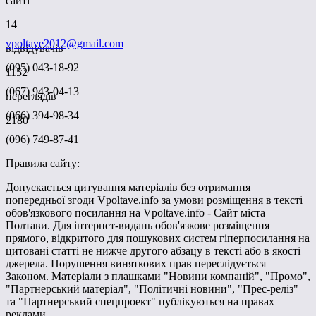
сайті
14
vpoltave2012@gmail.com
відвідувачів
(095) 043-18-92
1152
(067) 943-04-13
переглядів
(066) 394-98-34
2180
(096) 749-87-41
Правила сайту:
Допускається цитування матеріалів без отримання
попередньої згоди Vpoltave.info за умови розміщення в тексті
обов'язкового посилання на Vpoltave.info - Сайт міста
Полтави. Для інтернет-видань обов'язкове розміщення
прямого, відкритого для пошукових систем гіперпосилання на
цитовані статті не нижче другого абзацу в тексті або в якості
джерела. Порушення виняткових прав переслідується
Законом. Матеріали з плашками "Новини компаній", "Промо",
"Партнерський матеріал", "Політичні новини", "Прес-реліз"
та "Партнерський спецпроект" публікуються на правах
реклами.