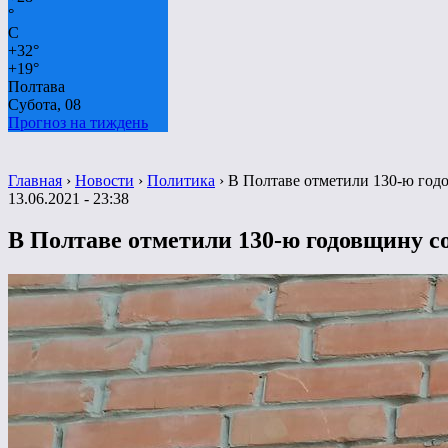
°
C
+
32°
+
19°
Полтава
Субота, 08
Прогноз на тиждень
Главная
›
Новости
›
Политика
›
В Полтаве отметили 130-ю год
13.06.2021 - 23:38
В Полтаве отметили 130-ю годовщину с