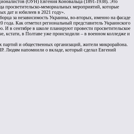
ционалистов (ОУН) Евгения Коновальца (1891-1938). Это
ряда просветительско-мемориальных мероприятий, которые
х дат и юбилеев в 2021 году».
орца за независимость Украины, во-вторых, именно на фасаде
0 года. Как отметил региональный представитель Украинского
. И в сентябре в школе планируют провести просветительское
е, кстати, в Полтаве уже происходили – в военном колледже и
х партий и общественных организаций, жители микрорайона.
Р. Людям напомнили о вкладе, который сделал Евгений