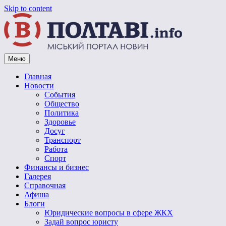
Skip to content
Меню
Vpoltave.info
Полтавский портал новостей
Главная
Новости
События
Общество
Политика
Здоровье
Досуг
Транспорт
Работа
Спорт
Финансы и бизнес
Галерея
Справочная
Афиша
Блоги
Юридические вопросы в сфере ЖКХ
Задай вопрос юристу