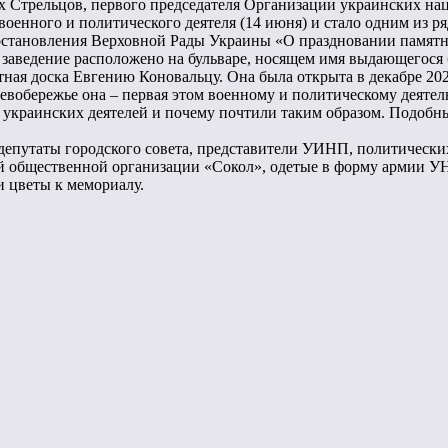
х Стрельцов, первого председателя Организации украинских на
военного и политического деятеля (14 июня) и стало одним из 
постановления Верховной Рады Украины «О праздновании памятны
заведение расположено на бульваре, носящем имя выдающегося б
ая доска Евгению Коновальцу. Она была открыта в декабре 202
вобережье она – первая этом военному и политическому деятелю
 украинских деятелей и почему почтили таким образом. Подобны
депутаты городского совета, представители УИНП, политически
й общественной организации «Сокол», одетые в форму армии УН
и цветы к мемориалу.