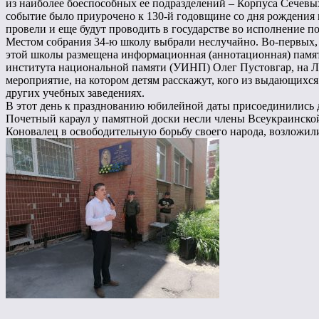
из наиболее боеспособных ее подразделений – Корпуса Сечевы
событие было приурочено к 130-й годовщине со дня рождения 
провели и еще будут проводить в государстве во исполнение 
Местом собрания 34-ю школу выбрали неслучайно. Во-первых, 
этой школы размещена информационная (аннотационная) памятн
института национальной памяти (УИНП) Олег Пустовгар, на Ле
мероприятие, на котором детям расскажут, кого из выдающихся
других учебных заведениях.
В этот день к празднованию юбилейной даты присоединились 
Почетный караул у памятной доски несли члены Всеукраинско
Коновалец в освободительную борьбу своего народа, возложил