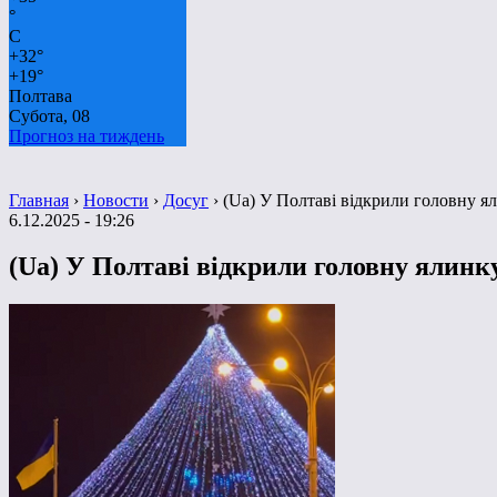
°
C
+
32°
+
19°
Полтава
Субота, 08
Прогноз на тиждень
Главная
›
Новости
›
Досуг
›
(Ua) У Полтаві відкрили головну я
6.12.2025 - 19:26
(Ua) У Полтаві відкрили головну ялинк