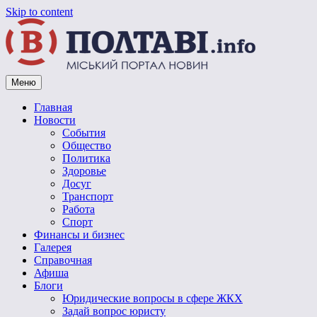
Skip to content
Меню
Vpoltave.info
Полтавский портал новостей
Главная
Новости
События
Общество
Политика
Здоровье
Досуг
Транспорт
Работа
Спорт
Финансы и бизнес
Галерея
Справочная
Афиша
Блоги
Юридические вопросы в сфере ЖКХ
Задай вопрос юристу