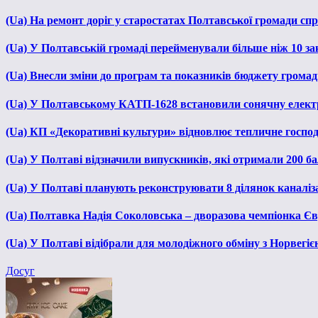
(Ua) На ремонт доріг у старостатах Полтавської громади сп
(Ua) У Полтавській громаді перейменували більше ніж 10 зак
(Ua) Внесли зміни до програм та показників бюджету громади
(Ua) У Полтавському КАТП-1628 встановили сонячну елект
(Ua) КП «Декоративні культури» відновлює тепличне господа
(Ua) У Полтаві відзначили випускників, які отримали 200 б
(Ua) У Полтаві планують реконструювати 8 ділянок каналіза
(Ua) Полтавка Надія Соколовська – дворазова чемпіонка Єв
(Ua) У Полтаві відібрали для молодіжного обміну з Норвегіє
Досуг