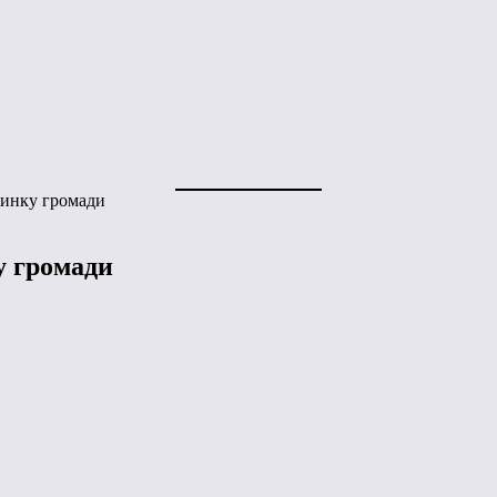
линку громади
у громади