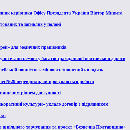
тупник керівника Офісу Президента України Віктор Микита
тованих та загиблих у полоні
ерей» для медичних працівників
тупні етапи ремонту багатостраждальної полтавської дороги
опейській повністю замінюють зношений колодязь
іцеї №29 перевірили, як просуваються роботи
ідвищеним рівнем доступності
екоративні культури» уклало договір з підрядником
олі
и шкільного харчування та проєкт «Безпечна Полтавщина»