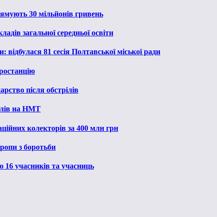
рямують 30 мільйонів гривень
ладів загальної середньої освіти
: відбулася 81 сесія Полтавської міської ради
ростанцію
рство після обстрілів
алів на НМТ
ційних колекторів за 400 млн грн
ропи з боротьби
ю 16 учасників та учасниць