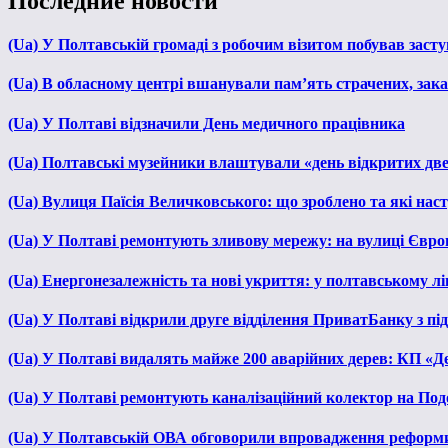
Последние новости
(Ua) У Полтавській громаді з робочим візитом побував зас
(Ua) В обласному центрі вшанували пам’ять страчених, зака
(Ua) У Полтаві відзначили День медичного працівника
(Ua) Полтавські музейники влаштували «день відкритих дв
(Ua) Вулиця Паїсія Величковського: що зроблено та які нас
(Ua) У Полтаві ремонтують зливову мережу: на вулиці Євр
(Ua) Енергонезалежність та нові укриття: у полтавському л
(Ua) У Полтаві відкрили друге відділення ПриватБанку з п
(Ua) У Полтаві видалять майже 200 аварійних дерев: КП «Д
(Ua) У Полтаві ремонтують каналізаційний колектор на Под
(Ua) У Полтавській ОВА обговорили впровадження реформ