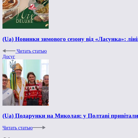
(Ua) Новинки зимового сезону від «Ласунка»: лі
Читать статью
Досуг
(Ua) Подарунки на Миколая: у Полтаві привітали
Читать статью