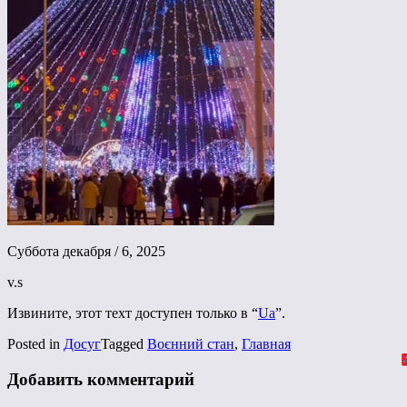
Суббота декабря / 6, 2025
v.s
Извините, этот техт доступен только в “
Ua
”.
Posted in
Досуг
Tagged
Воєнний стан
,
Главная
Добавить комментарий