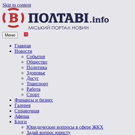
Skip to content
Меню
Vpoltave.info
Полтавский портал новостей
Главная
Новости
События
Общество
Политика
Здоровье
Досуг
Транспорт
Работа
Спорт
Финансы и бизнес
Галерея
Справочная
Афиша
Блоги
Юридические вопросы в сфере ЖКХ
Задай вопрос юристу