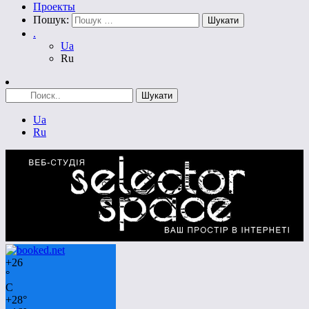
Проекты
Пошук:
.
Ua
Ru
Ua
Ru
+
26
°
C
+
28°