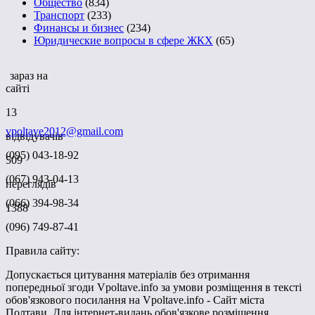
Общество
(834)
Транспорт
(233)
Финансы и бизнес
(234)
Юридические вопросы в сфере ЖКХ
(65)
зараз на
сайті
13
vpoltave2012@gmail.com
відвідувачів
(095) 043-18-92
509
(067) 943-04-13
переглядів
(066) 394-98-34
1388
(096) 749-87-41
Правила сайту:
Допускається цитування матеріалів без отримання
попередньої згоди Vpoltave.info за умови розміщення в тексті
обов'язкового посилання на Vpoltave.info - Сайт міста
Полтави. Для інтернет-видань обов'язкове розміщення