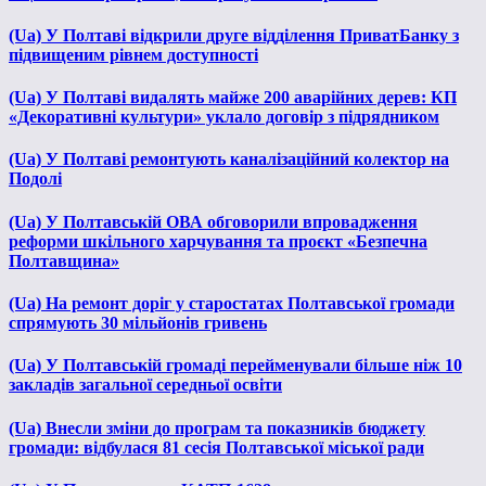
(Ua) У Полтаві відкрили друге відділення ПриватБанку з
підвищеним рівнем доступності
(Ua) У Полтаві видалять майже 200 аварійних дерев: КП
«Декоративні культури» уклало договір з підрядником
(Ua) У Полтаві ремонтують каналізаційний колектор на
Подолі
(Ua) У Полтавській ОВА обговорили впровадження
реформи шкільного харчування та проєкт «Безпечна
Полтавщина»
(Ua) На ремонт доріг у старостатах Полтавської громади
спрямують 30 мільйонів гривень
(Ua) У Полтавській громаді перейменували більше ніж 10
закладів загальної середньої освіти
(Ua) Внесли зміни до програм та показників бюджету
громади: відбулася 81 сесія Полтавської міської ради