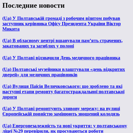
Последние новости
(Ua) У Полтавській громаді з робочим візитом побував
заступник керівника Офісу Президента України Віктор
Микита
(Ua) В обласному центрі вшанували пам’ять страчених,
закатованих та загиблих у полоні
(Ua) У Полтаві відзначили День медичного працівника
(Ua) Полтавські музейники влаштували «день відкритих
дверей» для медичних працівників
(Ua) Вулиця Паїсія Величковського: що зроблено та які
наступні етапи ремонту багатостраждальної полтавської
дороги
(Ua) У Полтаві ремонтують зливову мережу: на вулиці
Європейській повністю замінюють зношений колодязь
(Ua) Енергонезалежність та нові укриття: у полтавському
ліцеї №29 перевірили, як просуваються роботи