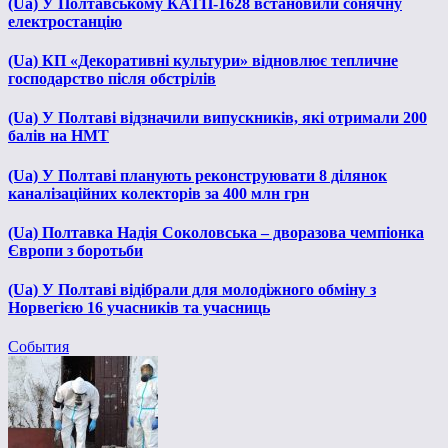
(Ua) У Полтавському КАТП-1628 встановили сонячну
електростанцію
(Ua) КП «Декоративні культури» відновлює тепличне
господарство після обстрілів
(Ua) У Полтаві відзначили випускників, які отримали 200
балів на НМТ
(Ua) У Полтаві планують реконструювати 8 ділянок
каналізаційних колекторів за 400 млн грн
(Ua) Полтавка Надія Соколовська – дворазова чемпіонка
Європи з боротьби
(Ua) У Полтаві відібрали для молодіжного обміну з
Норвегією 16 учасників та учасниць
События