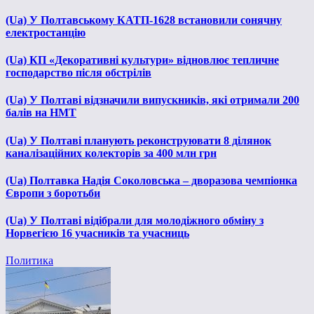
(Ua) У Полтавському КАТП-1628 встановили сонячну
електростанцію
(Ua) КП «Декоративні культури» відновлює тепличне
господарство після обстрілів
(Ua) У Полтаві відзначили випускників, які отримали 200
балів на НМТ
(Ua) У Полтаві планують реконструювати 8 ділянок
каналізаційних колекторів за 400 млн грн
(Ua) Полтавка Надія Соколовська – дворазова чемпіонка
Європи з боротьби
(Ua) У Полтаві відібрали для молодіжного обміну з
Норвегією 16 учасників та учасниць
Политика