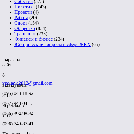
События
(373)
Политика
(143)
Проекти
(4)
Работа
(20)
Спорт
(134)
Общество
(834)
Транспорт
(233)
Финансы и бизнес
(234)
Юридические вопросы в сфере ЖКХ
(65)
зараз на
сайті
8
vpoltave2012@gmail.com
відвідувачів
(095) 043-18-92
318
(067) 943-04-13
переглядів
(066) 394-98-34
716
(096) 749-87-41
Правила сайту: