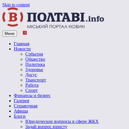
Skip to content
Меню
Vpoltave.info
Полтавский портал новостей
Главная
Новости
События
Общество
Политика
Здоровье
Досуг
Транспорт
Работа
Спорт
Финансы и бизнес
Галерея
Справочная
Афиша
Блоги
Юридические вопросы в сфере ЖКХ
Задай вопрос юристу