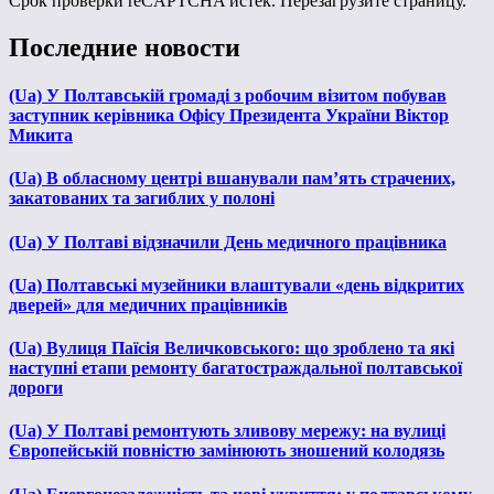
Срок проверки reCAPTCHA истек. Перезагрузите страницу.
Последние новости
(Ua) У Полтавській громаді з робочим візитом побував
заступник керівника Офісу Президента України Віктор
Микита
(Ua) В обласному центрі вшанували пам’ять страчених,
закатованих та загиблих у полоні
(Ua) У Полтаві відзначили День медичного працівника
(Ua) Полтавські музейники влаштували «день відкритих
дверей» для медичних працівників
(Ua) Вулиця Паїсія Величковського: що зроблено та які
наступні етапи ремонту багатостраждальної полтавської
дороги
(Ua) У Полтаві ремонтують зливову мережу: на вулиці
Європейській повністю замінюють зношений колодязь