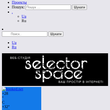
Проекты
Пошук:
.
Ua
Ru
Ua
Ru
+
28
°
C
+
32°