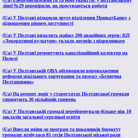
(Ua) Енергонезалежність та нові укриття: у полтавському
ліцеї №29 перевірили, як просуваються роботи
(Ua) У Полтаві відкрили друге відділення ПриватБанку з
підвищеним рівнем доступності
(Ua) У Полтаві видалять майже 200 аварійних дерев: КП
«Декоративні культури» уклало договір з підрядником
(Ua) У Полтаві ремонтують каналізаційний колектор на
Подолі
(Ua) У Полтавській ОВА обговорили впровадження
реформи шкільного харчування та проєкт «Безпечна
Полтавщина»
(Ua) На ремонт доріг у старостатах Полтавської громади
спрямують 30 мільйонів гривень
(Ua) У Полтавській громаді перейменували більше ніж 10
закладів загальної середньої освіти
(Ua) Внесли зміни до програм та показників бюджету
громади: відбулася 81 сесія Полтавської міської ради