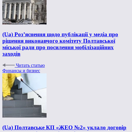
(Ua) Роз’яснення щодо публікації у медіа про
рішення виконавчого комітету Полтавської
міської ради про посилення мобілізаційних
заходів
Читать статью
Финансы и бизнес
(Ua) Полтавське КП «ЖЕО №2» уклало договір