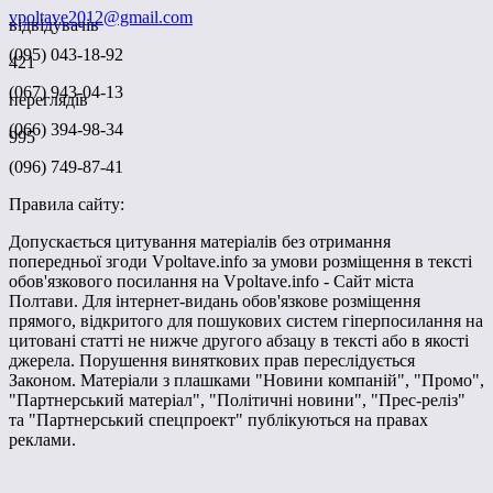
vpoltave2012@gmail.com
відвідувачів
(095) 043-18-92
421
(067) 943-04-13
переглядів
(066) 394-98-34
995
(096) 749-87-41
Правила сайту:
Допускається цитування матеріалів без отримання
попередньої згоди Vpoltave.info за умови розміщення в тексті
обов'язкового посилання на Vpoltave.info - Сайт міста
Полтави. Для інтернет-видань обов'язкове розміщення
прямого, відкритого для пошукових систем гіперпосилання на
цитовані статті не нижче другого абзацу в тексті або в якості
джерела. Порушення виняткових прав переслідується
Законом. Матеріали з плашками "Новини компаній", "Промо",
"Партнерський матеріал", "Політичні новини", "Прес-реліз"
та "Партнерський спецпроект" публікуються на правах
реклами.