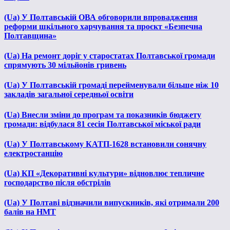
(Ua) У Полтавській ОВА обговорили впровадження
реформи шкільного харчування та проєкт «Безпечна
Полтавщина»
(Ua) На ремонт доріг у старостатах Полтавської громади
спрямують 30 мільйонів гривень
(Ua) У Полтавській громаді перейменували більше ніж 10
закладів загальної середньої освіти
(Ua) Внесли зміни до програм та показників бюджету
громади: відбулася 81 сесія Полтавської міської ради
(Ua) У Полтавському КАТП-1628 встановили сонячну
електростанцію
(Ua) КП «Декоративні культури» відновлює тепличне
господарство після обстрілів
(Ua) У Полтаві відзначили випускників, які отримали 200
балів на НМТ