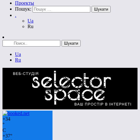
Проекты
Пошук:
.
Ua
Ru
Ua
Ru
+
34
°
C
+
37°