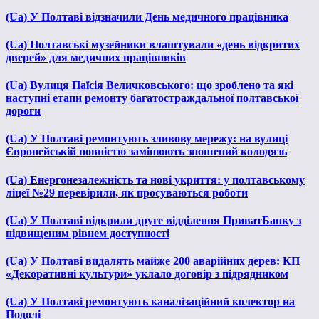
(Ua) У Полтаві відзначили День медичного працівника
(Ua) Полтавські музейники влаштували «день відкритих
дверей» для медичних працівників
(Ua) Вулиця Паїсія Величковського: що зроблено та які
наступні етапи ремонту багатостраждальної полтавської
дороги
(Ua) У Полтаві ремонтують зливову мережу: на вулиці
Європейській повністю замінюють зношений колодязь
(Ua) Енергонезалежність та нові укриття: у полтавському
ліцеї №29 перевірили, як просуваються роботи
(Ua) У Полтаві відкрили друге відділення ПриватБанку з
підвищеним рівнем доступності
(Ua) У Полтаві видалять майже 200 аварійних дерев: КП
«Декоративні культури» уклало договір з підрядником
(Ua) У Полтаві ремонтують каналізаційний колектор на
Подолі