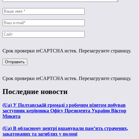
Срок проверки reCAPTCHA истек. Перезагрузите страницу.
Срок проверки reCAPTCHA истек. Перезагрузите страницу.
Последние новости
(Ua) У Полтавській громаді з робочим візитом побував
заступник керівника Офісу Президента України Віктор
Микита
(Ua) В обласному центрі вшанували пам’ять страчених,
закатованих та загиблих у полоні