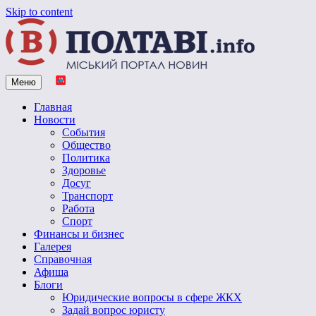
Skip to content
Меню
Vpoltave.info
Полтавский портал новостей
Главная
Новости
События
Общество
Политика
Здоровье
Досуг
Транспорт
Работа
Спорт
Финансы и бизнес
Галерея
Справочная
Афиша
Блоги
Юридические вопросы в сфере ЖКХ
Задай вопрос юристу