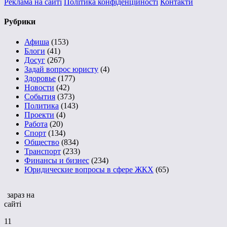
Реклама на сайті
Політика конфіденційності
Контакти
Рубрики
Афиша
(153)
Блоги
(41)
Досуг
(267)
Задай вопрос юристу
(4)
Здоровье
(177)
Новости
(42)
События
(373)
Политика
(143)
Проекти
(4)
Работа
(20)
Спорт
(134)
Общество
(834)
Транспорт
(233)
Финансы и бизнес
(234)
Юридические вопросы в сфере ЖКХ
(65)
зараз на
сайті
11