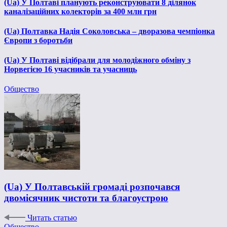
(Ua) У Полтаві планують реконструювати 8 ділянок
каналізаційних колекторів за 400 млн грн
(Ua) Полтавка Надія Соколовська – дворазова чемпіонка
Європи з боротьби
(Ua) У Полтаві відібрали для молодіжного обміну з
Норвегією 16 учасників та учасниць
Общество
(Ua) У Полтавській громаді розпочався
двомісячник чистоти та благоустрою
Читать статью
Общество