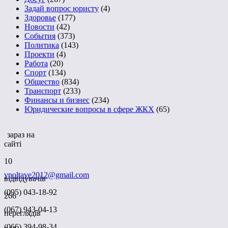
Задай вопрос юристу
(4)
Здоровье
(177)
Новости
(42)
События
(373)
Политика
(143)
Проекти
(4)
Работа
(20)
Спорт
(134)
Общество
(834)
Транспорт
(233)
Финансы и бизнес
(234)
Юридические вопросы в сфере ЖКХ
(65)
зараз на
сайті
10
vpoltave2012@gmail.com
відвідувачів
(095) 043-18-92
266
(067) 943-04-13
переглядів
(066) 394-98-34