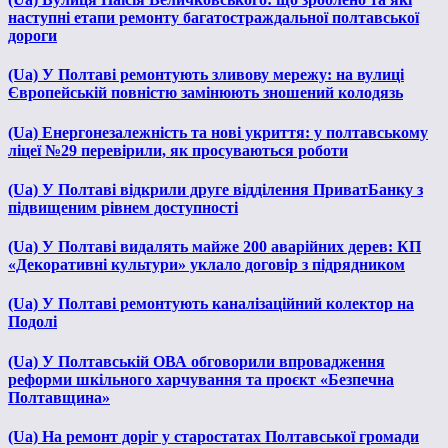
наступні етапи ремонту багатостраждальної полтавської
дороги
(Ua) У Полтаві ремонтують зливову мережу: на вулиці
Європейській повністю замінюють зношений колодязь
(Ua) Енергонезалежність та нові укриття: у полтавському
ліцеї №29 перевірили, як просуваються роботи
(Ua) У Полтаві відкрили друге відділення ПриватБанку з
підвищеним рівнем доступності
(Ua) У Полтаві видалять майже 200 аварійних дерев: КП
«Декоративні культури» уклало договір з підрядником
(Ua) У Полтаві ремонтують каналізаційний колектор на
Подолі
(Ua) У Полтавській ОВА обговорили впровадження
реформи шкільного харчування та проєкт «Безпечна
Полтавщина»
(Ua) На ремонт доріг у старостатах Полтавської громади