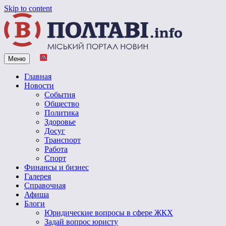
Skip to content
Меню
Vpoltave.info
Полтавский портал новостей
Главная
Новости
События
Общество
Политика
Здоровье
Досуг
Транспорт
Работа
Спорт
Финансы и бизнес
Галерея
Справочная
Афиша
Блоги
Юридические вопросы в сфере ЖКХ
Задай вопрос юристу