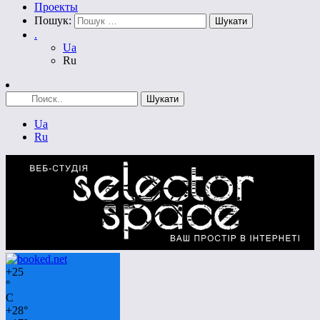
Проекты
Пошук:
.
Ua
Ru
Ua
Ru
+
25
°
C
+
28°