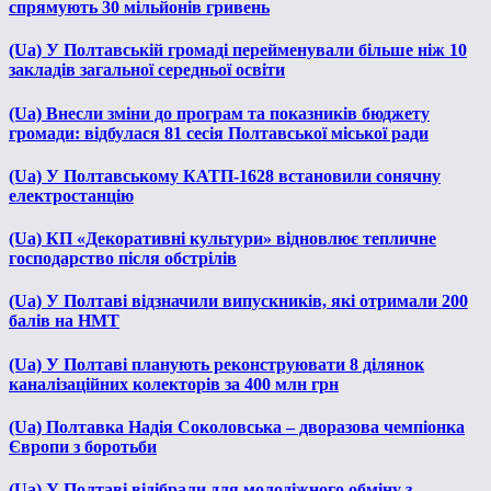
спрямують 30 мільйонів гривень
(Ua) У Полтавській громаді перейменували більше ніж 10
закладів загальної середньої освіти
(Ua) Внесли зміни до програм та показників бюджету
громади: відбулася 81 сесія Полтавської міської ради
(Ua) У Полтавському КАТП-1628 встановили сонячну
електростанцію
(Ua) КП «Декоративні культури» відновлює тепличне
господарство після обстрілів
(Ua) У Полтаві відзначили випускників, які отримали 200
балів на НМТ
(Ua) У Полтаві планують реконструювати 8 ділянок
каналізаційних колекторів за 400 млн грн
(Ua) Полтавка Надія Соколовська – дворазова чемпіонка
Європи з боротьби
(Ua) У Полтаві відібрали для молодіжного обміну з