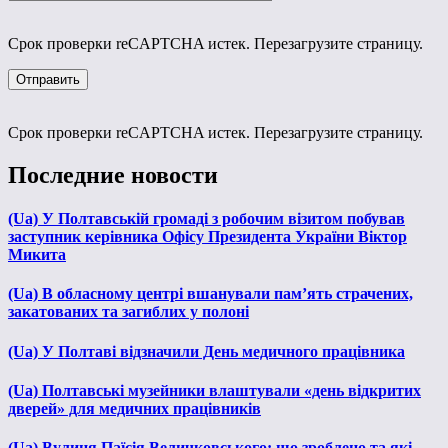
Срок проверки reCAPTCHA истек. Перезагрузите страницу.
Срок проверки reCAPTCHA истек. Перезагрузите страницу.
Последние новости
(Ua) У Полтавській громаді з робочим візитом побував
заступник керівника Офісу Президента України Віктор
Микита
(Ua) В обласному центрі вшанували пам’ять страчених,
закатованих та загиблих у полоні
(Ua) У Полтаві відзначили День медичного працівника
(Ua) Полтавські музейники влаштували «день відкритих
дверей» для медичних працівників
(Ua) Вулиця Паїсія Величковського: що зроблено та які