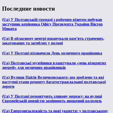
Последние новости
(Ua) У Полтавській громаді з робочим візитом побував
заступник керівника Офісу Президента України Віктор
Микита
(Ua) В обласному центрі вшанували пам’ять страчених,
закатованих та загиблих у полоні
(Ua) У Полтаві відзначили День медичного працівника
(Ua) Полтавські музейники влаштували «день відкритих
дверей» для медичних працівників
(Ua) Вулиця Паїсія Величковського: що зроблено та які
наступні етапи ремонту багатостраждальної полтавської
дороги
(Ua) У Полтаві ремонтують зливову мережу: на вулиці
Європейській повністю замінюють зношений колодязь
(Ua) Енергонезалежність та нові укриття: у полтавському