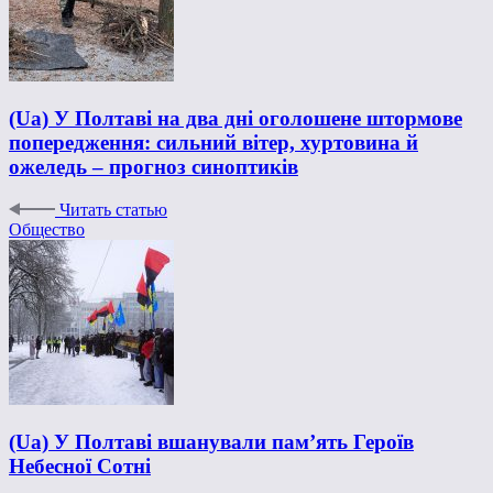
(Ua) У Полтаві на два дні оголошене штормове
попередження: сильний вітер, хуртовина й
ожеледь – прогноз синоптиків
Читать статью
Общество
(Ua) У Полтаві вшанували пам’ять Героїв
Небесної Сотні