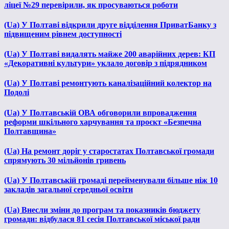
ліцеї №29 перевірили, як просуваються роботи
(Ua) У Полтаві відкрили друге відділення ПриватБанку з
підвищеним рівнем доступності
(Ua) У Полтаві видалять майже 200 аварійних дерев: КП
«Декоративні культури» уклало договір з підрядником
(Ua) У Полтаві ремонтують каналізаційний колектор на
Подолі
(Ua) У Полтавській ОВА обговорили впровадження
реформи шкільного харчування та проєкт «Безпечна
Полтавщина»
(Ua) На ремонт доріг у старостатах Полтавської громади
спрямують 30 мільйонів гривень
(Ua) У Полтавській громаді перейменували більше ніж 10
закладів загальної середньої освіти
(Ua) Внесли зміни до програм та показників бюджету
громади: відбулася 81 сесія Полтавської міської ради