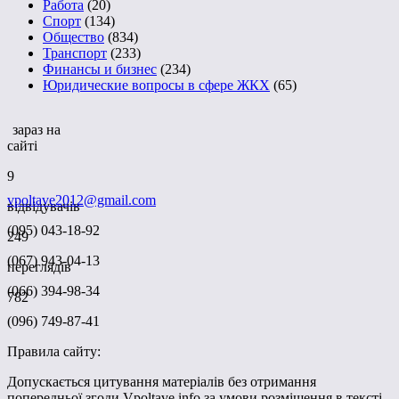
Работа
(20)
Спорт
(134)
Общество
(834)
Транспорт
(233)
Финансы и бизнес
(234)
Юридические вопросы в сфере ЖКХ
(65)
зараз на
сайті
9
vpoltave2012@gmail.com
відвідувачів
(095) 043-18-92
249
(067) 943-04-13
переглядів
(066) 394-98-34
782
(096) 749-87-41
Правила сайту:
Допускається цитування матеріалів без отримання
попередньої згоди Vpoltave.info за умови розміщення в тексті