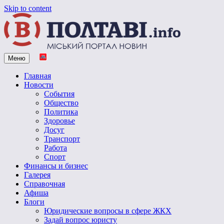
Skip to content
Меню
Vpoltave.info
Полтавский портал новостей
Главная
Новости
События
Общество
Политика
Здоровье
Досуг
Транспорт
Работа
Спорт
Финансы и бизнес
Галерея
Справочная
Афиша
Блоги
Юридические вопросы в сфере ЖКХ
Задай вопрос юристу