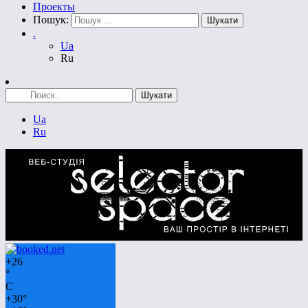
Проекты
Пошук:
.
Ua
Ru
Ua
Ru
+
26
°
C
+
30°