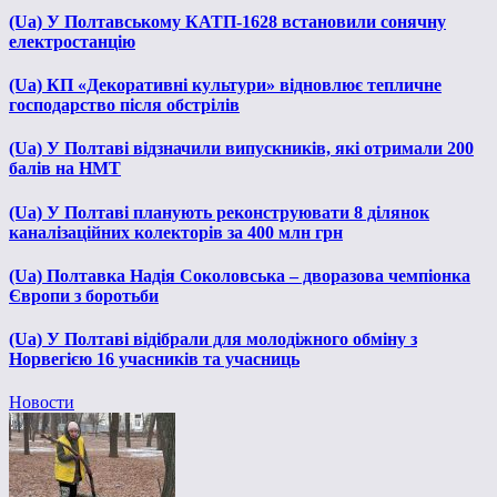
(Ua) У Полтавському КАТП-1628 встановили сонячну
електростанцію
(Ua) КП «Декоративні культури» відновлює тепличне
господарство після обстрілів
(Ua) У Полтаві відзначили випускників, які отримали 200
балів на НМТ
(Ua) У Полтаві планують реконструювати 8 ділянок
каналізаційних колекторів за 400 млн грн
(Ua) Полтавка Надія Соколовська – дворазова чемпіонка
Європи з боротьби
(Ua) У Полтаві відібрали для молодіжного обміну з
Норвегією 16 учасників та учасниць
Новости