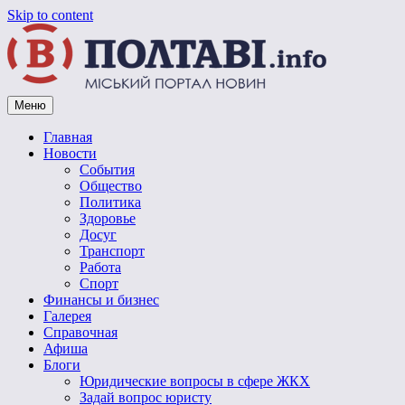
Skip to content
Меню
Vpoltave.info
Полтавский портал новостей
Главная
Новости
События
Общество
Политика
Здоровье
Досуг
Транспорт
Работа
Спорт
Финансы и бизнес
Галерея
Справочная
Афиша
Блоги
Юридические вопросы в сфере ЖКХ
Задай вопрос юристу