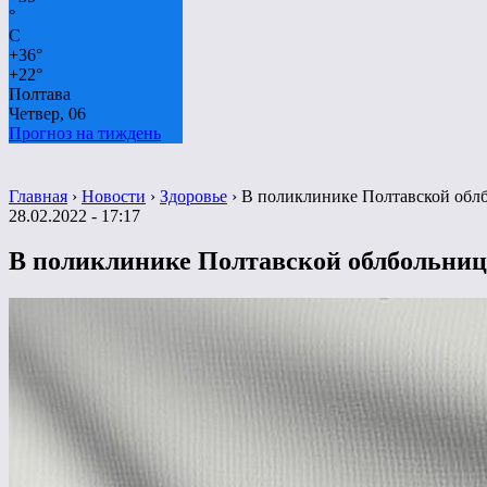
°
C
+
36°
+
22°
Полтава
Четвер, 06
Прогноз на тиждень
Главная
›
Новости
›
Здоровье
›
В поликлинике Полтавской обл
28.02.2022 - 17:17
В поликлинике Полтавской облбольниц