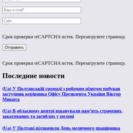
Срок проверки reCAPTCHA истек. Перезагрузите страницу.
Срок проверки reCAPTCHA истек. Перезагрузите страницу.
Последние новости
(Ua) У Полтавській громаді з робочим візитом побував
заступник керівника Офісу Президента України Віктор
Микита
(Ua) В обласному центрі вшанували пам’ять страчених,
закатованих та загиблих у полоні
(Ua) У Полтаві відзначили День медичного працівника