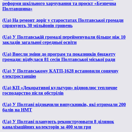
реформи шкільного харчування та проєкт «Безпечна
Полтавщина»
(Ua) На ремонт доріг у старостатах Полтавської громади
спрямують 30 мільйонів гривень
(Ua) У Полтавській громаді перейменували більше ніж 10
закладів загальної середньої освіти
(Ua) Внесли зміни до програм та показників бюджету
громади: відбулася 81 сесія Полтавської міської ради
(Ua) У Полтавському КАТП-1628 встановили сонячну
електростанцію
(Ua) КП «Декоративні культури» відновлює тепличне
господарство після обстрілів
(Ua) У Полтаві відзначили випускників, які отримали 200
балів на НМТ
(Ua) У Полтаві планують реконструювати 8 ділянок
каналізаційних колекторів за 400 млн грн