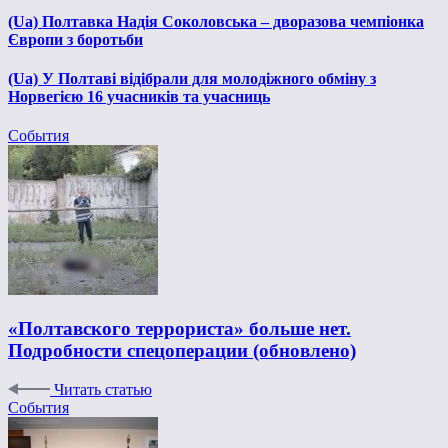
(Ua) Полтавка Надія Соколовська – дворазова чемпіонка
Європи з боротьби
(Ua) У Полтаві відібрали для молодіжного обміну з
Норвегією 16 учасників та учасниць
События
«Полтавского террориста» больше нет.
Подробности спецоперации (обновлено)
Читать статью
События