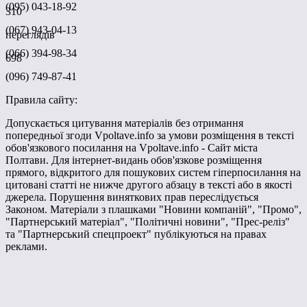
(095) 043-18-92
310
(067) 943-04-13
переглядів
(066) 394-98-34
698
(096) 749-87-41
Правила сайту:
Допускається цитування матеріалів без отримання
попередньої згоди Vpoltave.info за умови розміщення в тексті
обов'язкового посилання на Vpoltave.info - Сайт міста
Полтави. Для інтернет-видань обов'язкове розміщення
прямого, відкритого для пошукових систем гіперпосилання на
цитовані статті не нижче другого абзацу в тексті або в якості
джерела. Порушення виняткових прав переслідується
Законом. Матеріали з плашками "Новини компаній", "Промо",
"Партнерський матеріал", "Політичні новини", "Прес-реліз"
та "Партнерський спецпроект" публікуються на правах
реклами.