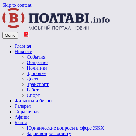
Skip to content
Меню
Vpoltave.info
Полтавский портал новостей
Главная
Новости
События
Общество
Политика
Здоровье
Досуг
Транспорт
Работа
Спорт
Финансы и бизнес
Галерея
Справочная
Афиша
Блоги
Юридические вопросы в сфере ЖКХ
Задай вопрос юристу