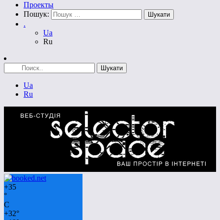
Проекты
Пошук:
.
Ua
Ru
Ua
Ru
+
35
°
C
+
32°