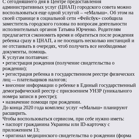
С сегодняшнего дня в Центре предоставления
административных услуг (ЦНАП) городского совета можно
воспользоваться еще одной услугой – «еМалыш». Об этом на
своей странице в социальной сети «Фейсбук» сообщила
заместитель городского головы по вопросам деятельности
исполнительных органов Татьяна Юрченко. Родителям
предлагается сэкономить время и обратиться после рождения
ребенка сразу в ЦНАП, а не посещать несколько инстанций и
не отстаивать в очередях, чтоб получить все необходимые
документы, помощь.
К услугам полтавчан:
• регистрация рождения (получение свидетельства о
рождении);
• регистрация ребенка в государственном реестре физических
лиц –- плательщиков налогов;
• внесение информации о ребенке в Единый государственный
демографический реестр с присвоением УНЗР (уникального
номера записи в реестре);
• назначение помощи при рождении.
До конца 2020 года комплекс услуг «еМалыш» планируют
расширить.
Чтобы воспользоваться сервисом, при себе нужно иметь:
• паспорт гражданина Украины или ID-карточку с
приложением 13;
• оригинал медицинского свидетельства о рождении (форма