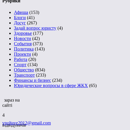
Рубрики
Афиша
(153)
Блоги
(41)
Досуг
(267)
Задай вопрос юристу
(4)
Здоровье
(177)
Новости
(42)
События
(373)
Политика
(143)
Проекти
(4)
Работа
(20)
Спорт
(134)
Общество
(834)
Транспорт
(233)
Финансы и бизнес
(234)
Юридические вопросы в сфере ЖКХ
(65)
зараз на
сайті
4
vpoltave2012@gmail.com
відвідувачів