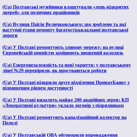
(Ua) Полтавські музейники влаштували «день відкритих
дверей» для медичних працівників
(Ua) Вулиця Паїсія Величковського: що зроблено та які
наступні етапи ремонту багатостраждальної полтавської
дороги
(Ua) У Полтаві ремонтують зливову мережу: на вулиці
Європейській повністю замінюють зношений колодязь
(Ua) Енергонезалежність та нові укриття: у полтавському
ліцеї №29 перевірили, як просуваються роботи
(Ua) У Полтаві відкрили друге відділення ПриватБанку з
підвищеним рівнем доступності
(Ua) У Полтаві видалять майже 200 аварійних дерев: КП
«Декоративні культури» уклало договір з підрядником
(Ua) У Полтаві ремонтують каналізаційний колектор на
Подолі
(Ua) У Полтавській ОВА обговорили впровадження