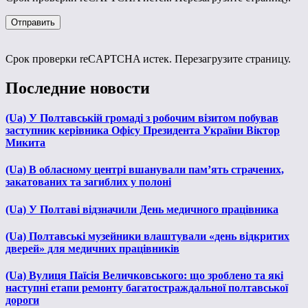
Срок проверки reCAPTCHA истек. Перезагрузите страницу.
Последние новости
(Ua) У Полтавській громаді з робочим візитом побував
заступник керівника Офісу Президента України Віктор
Микита
(Ua) В обласному центрі вшанували пам’ять страчених,
закатованих та загиблих у полоні
(Ua) У Полтаві відзначили День медичного працівника
(Ua) Полтавські музейники влаштували «день відкритих
дверей» для медичних працівників
(Ua) Вулиця Паїсія Величковського: що зроблено та які
наступні етапи ремонту багатостраждальної полтавської
дороги