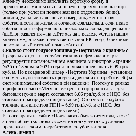
Клиенту необходимо заполнить короткую форму и
предоставить минимальный перечень документов: паспорт
(только при условии подачи заявки в отделениях банка),
индивидуальный налоговый номер, документ о праве
собственности на жилье и согласие совладельца, если право
собственности оформлено на нескольких совладельцев жилья
(шаблон заявления – на сайте gas.ua в разделе «Стать нашим
клиентом»), а также предоставить свой EIC-код (16-значный
персональный газовый номер объекта).
Сколько стоит голубое топливо у«Нефтогаза Украины»?
Предельная цена на голубое топливо в феврале и марте
регулируется постановлением Кабинета Министров Украины
№25 от 18 января 2021 года и не может превышать 6,99 грн/
куб. м. Но как ценовой лидер «Нефтогаз Украины» установил
еще меньшую стоимость продукта для своих потребителей (за
счет минимальной собственной наценки). Поэтому в рамках
тарифного плана «Месячный» цена на природный газ для
бытовых нужд в марте составляет 6,86 грн/куб. м с НДС, без
стоимости распределения (доставки). Стоимость голубого
топлива для клиентов ППН – 6.99 грн/куб. м с НДС, без
стоимости распределения (доставки).
В то же время на сайте «Полтавагаз сбыта» отметили, что с 1
апреля общество снова сможет на конкурентных условиях
предложить своим потребителям голубое топливо.
Алена Зимняя