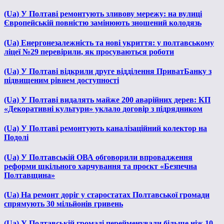
(Ua) У Полтаві ремонтують зливову мережу: на вулиці
Європейській повністю замінюють зношений колодязь
(Ua) Енергонезалежність та нові укриття: у полтавському
ліцеї №29 перевірили, як просуваються роботи
(Ua) У Полтаві відкрили друге відділення ПриватБанку з
підвищеним рівнем доступності
(Ua) У Полтаві видалять майже 200 аварійних дерев: КП
«Декоративні культури» уклало договір з підрядником
(Ua) У Полтаві ремонтують каналізаційний колектор на
Подолі
(Ua) У Полтавській ОВА обговорили впровадження
реформи шкільного харчування та проєкт «Безпечна
Полтавщина»
(Ua) На ремонт доріг у старостатах Полтавської громади
спрямують 30 мільйонів гривень
(Ua) У Полтавській громаді перейменували більше ніж 10