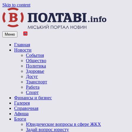
Skip to content
Меню
Vpoltave.info
Полтавский портал новостей
Главная
Новости
События
Общество
Политика
Здоровье
Досуг
Транспорт
Работа
Спорт
Финансы и бизнес
Галерея
Справочная
Афиша
Блоги
Юридические вопросы в сфере ЖКХ
Задай вопрос юристу