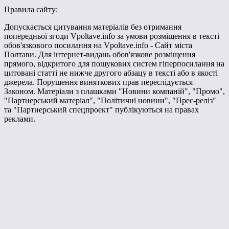
Правила сайту:
Допускається цитування матеріалів без отримання
попередньої згоди Vpoltave.info за умови розміщення в тексті
обов'язкового посилання на Vpoltave.info - Сайт міста
Полтави. Для інтернет-видань обов'язкове розміщення
прямого, відкритого для пошукових систем гіперпосилання на
цитовані статті не нижче другого абзацу в тексті або в якості
джерела. Порушення виняткових прав переслідується
Законом. Матеріали з плашками "Новини компаній", "Промо",
"Партнерський матеріал", "Політичні новини", "Прес-реліз"
та "Партнерський спецпроект" публікуються на правах
реклами.