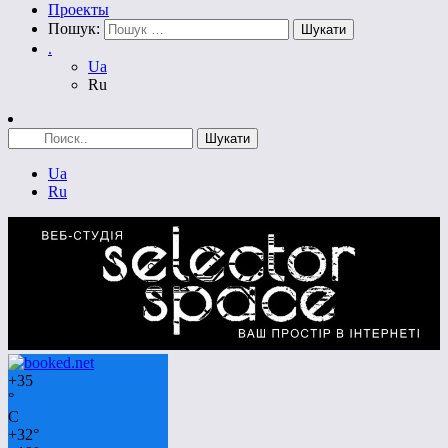
Проекты
Пошук:
.
Ua
Ru
Ua
Ru
+
35
°
C
+
32°