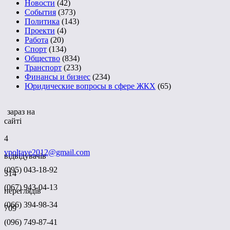
Новости
(42)
События
(373)
Политика
(143)
Проекти
(4)
Работа
(20)
Спорт
(134)
Общество
(834)
Транспорт
(233)
Финансы и бизнес
(234)
Юридические вопросы в сфере ЖКХ
(65)
зараз на
сайті
4
vpoltave2012@gmail.com
відвідувачів
(095) 043-18-92
314
(067) 943-04-13
переглядів
(066) 394-98-34
709
(096) 749-87-41