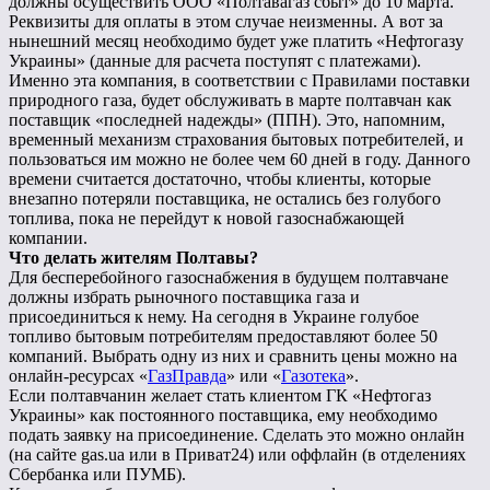
должны осуществить ООО «Полтавагаз сбыт» до 10 марта.
Реквизиты для оплаты в этом случае неизменны. А вот за
нынешний месяц необходимо будет уже платить «Нефтогазу
Украины» (данные для расчета поступят с платежами).
Именно эта компания, в соответствии с Правилами поставки
природного газа, будет обслуживать в марте полтавчан как
поставщик «последней надежды» (ППН). Это, напомним,
временный механизм страхования бытовых потребителей, и
пользоваться им можно не более чем 60 дней в году. Данного
времени считается достаточно, чтобы клиенты, которые
внезапно потеряли поставщика, не остались без голубого
топлива, пока не перейдут к новой газоснабжающей
компании.
Что делать жителям Полтавы?
Для бесперебойного газоснабжения в будущем полтавчане
должны избрать рыночного поставщика газа и
присоединиться к нему. На сегодня в Украине голубое
топливо бытовым потребителям предоставляют более 50
компаний. Выбрать одну из них и сравнить цены можно на
онлайн-ресурсах «
ГазПравда
» или «
Газотека
».
Если полтавчанин желает стать клиентом ГК «Нефтогаз
Украины» как постоянного поставщика, ему необходимо
подать заявку на присоединение. Сделать это можно онлайн
(на сайте gas.ua или в Приват24) или оффлайн (в отделениях
Сбербанка или ПУМБ).