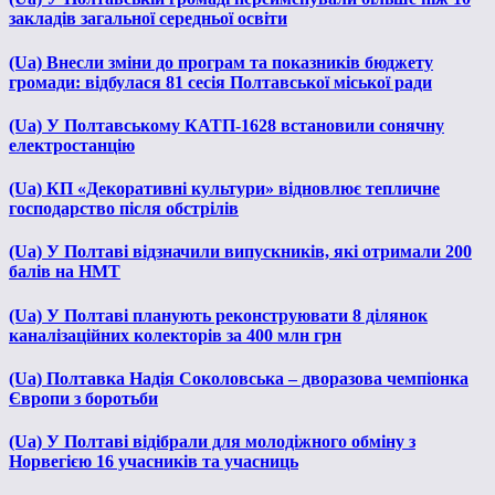
закладів загальної середньої освіти
(Ua) Внесли зміни до програм та показників бюджету
громади: відбулася 81 сесія Полтавської міської ради
(Ua) У Полтавському КАТП-1628 встановили сонячну
електростанцію
(Ua) КП «Декоративні культури» відновлює тепличне
господарство після обстрілів
(Ua) У Полтаві відзначили випускників, які отримали 200
балів на НМТ
(Ua) У Полтаві планують реконструювати 8 ділянок
каналізаційних колекторів за 400 млн грн
(Ua) Полтавка Надія Соколовська – дворазова чемпіонка
Європи з боротьби
(Ua) У Полтаві відібрали для молодіжного обміну з
Норвегією 16 учасників та учасниць