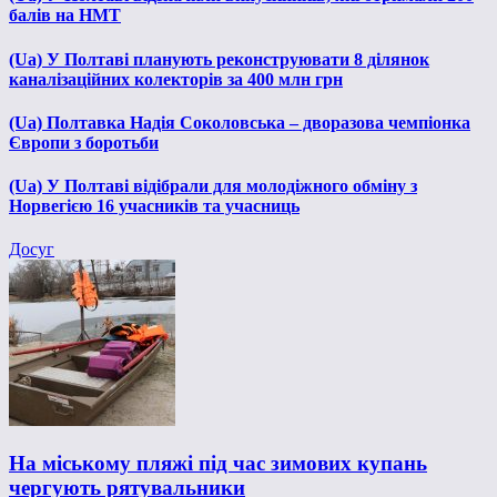
балів на НМТ
(Ua) У Полтаві планують реконструювати 8 ділянок
каналізаційних колекторів за 400 млн грн
(Ua) Полтавка Надія Соколовська – дворазова чемпіонка
Європи з боротьби
(Ua) У Полтаві відібрали для молодіжного обміну з
Норвегією 16 учасників та учасниць
Досуг
На міському пляжі під час зимових купань
чергують рятувальники