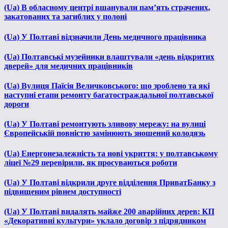
(Ua) В обласному центрі вшанували пам’ять страчених,
закатованих та загиблих у полоні
(Ua) У Полтаві відзначили День медичного працівника
(Ua) Полтавські музейники влаштували «день відкритих
дверей» для медичних працівників
(Ua) Вулиця Паїсія Величковського: що зроблено та які
наступні етапи ремонту багатостраждальної полтавської
дороги
(Ua) У Полтаві ремонтують зливову мережу: на вулиці
Європейській повністю замінюють зношений колодязь
(Ua) Енергонезалежність та нові укриття: у полтавському
ліцеї №29 перевірили, як просуваються роботи
(Ua) У Полтаві відкрили друге відділення ПриватБанку з
підвищеним рівнем доступності
(Ua) У Полтаві видалять майже 200 аварійних дерев: КП
«Декоративні культури» уклало договір з підрядником