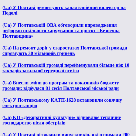
(Ua) У Полтаві ремонтують каналізаційний колектор на
Подолі
(Ua) У Полтавській ОВА обговорили впровадження
реформи шкільного харчування та проєкт «Безпечна
Полтавщина»
(Ua) На ремонт доріг у старостатах Полтавської громади
спрямують 30 мільйонів гривень
(Ua) У Полтавській громаді перейменували більше ніж 10
закладів загальної середньої освіти
(Ua) Внесли зміни до програм та показників бюджету
громади: відбулася 81 сесія Полтавської міської ради
(Ua) У Полтавському КАТП-1628 встановили сонячну
електростанцію
(Ua) КП «Декоративні культури» відновлює тепличне
господарство після обстрілів
(Ua) У Полтаві відзначили випускників, які отримали 200