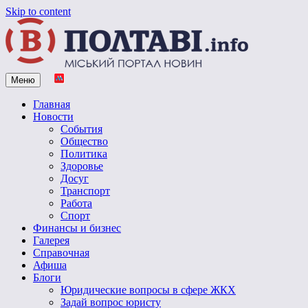
Skip to content
Меню
Vpoltave.info
Полтавский портал новостей
Главная
Новости
События
Общество
Политика
Здоровье
Досуг
Транспорт
Работа
Спорт
Финансы и бизнес
Галерея
Справочная
Афиша
Блоги
Юридические вопросы в сфере ЖКХ
Задай вопрос юристу