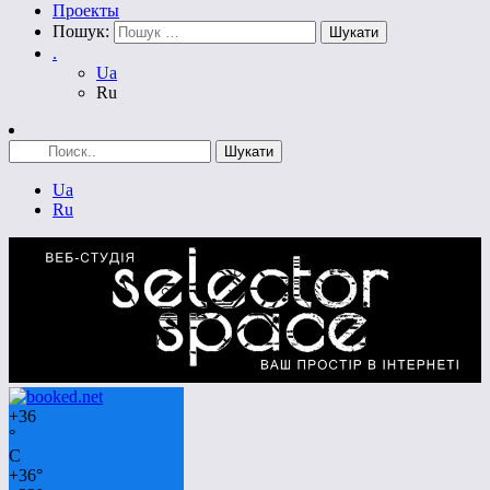
Проекты
Пошук:
.
Ua
Ru
Ua
Ru
+
36
°
C
+
36°