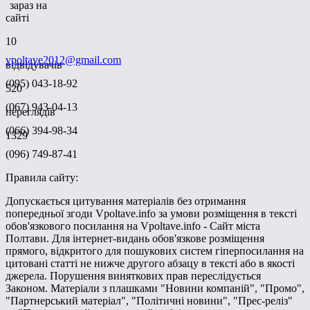
зараз на
сайті
10
vpoltave2012@gmail.com
відвідувачів
(095) 043-18-92
520
(067) 943-04-13
переглядів
(066) 394-98-34
1329
(096) 749-87-41
Правила сайту:
Допускається цитування матеріалів без отримання
попередньої згоди Vpoltave.info за умови розміщення в тексті
обов'язкового посилання на Vpoltave.info - Сайт міста
Полтави. Для інтернет-видань обов'язкове розміщення
прямого, відкритого для пошукових систем гіперпосилання на
цитовані статті не нижче другого абзацу в тексті або в якості
джерела. Порушення виняткових прав переслідується
Законом. Матеріали з плашками "Новини компаній", "Промо",
"Партнерський матеріал", "Політичні новини", "Прес-реліз"