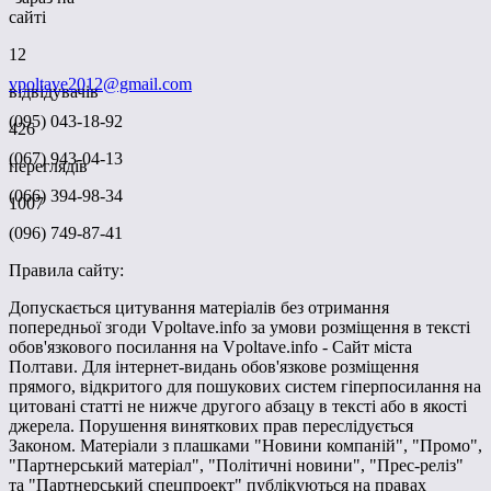
сайті
12
vpoltave2012@gmail.com
відвідувачів
(095) 043-18-92
426
(067) 943-04-13
переглядів
(066) 394-98-34
1007
(096) 749-87-41
Правила сайту:
Допускається цитування матеріалів без отримання
попередньої згоди Vpoltave.info за умови розміщення в тексті
обов'язкового посилання на Vpoltave.info - Сайт міста
Полтави. Для інтернет-видань обов'язкове розміщення
прямого, відкритого для пошукових систем гіперпосилання на
цитовані статті не нижче другого абзацу в тексті або в якості
джерела. Порушення виняткових прав переслідується
Законом. Матеріали з плашками "Новини компаній", "Промо",
"Партнерський матеріал", "Політичні новини", "Прес-реліз"
та "Партнерський спецпроект" публікуються на правах