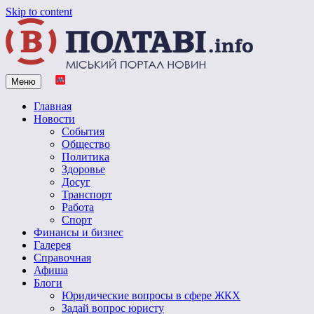
Skip to content
Меню
Vpoltave.info
Полтавский портал новостей
Главная
Новости
События
Общество
Политика
Здоровье
Досуг
Транспорт
Работа
Спорт
Финансы и бизнес
Галерея
Справочная
Афиша
Блоги
Юридические вопросы в сфере ЖКХ
Задай вопрос юристу