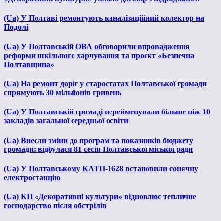
(Ua) У Полтаві ремонтують каналізаційний колектор на
Подолі
(Ua) У Полтавській ОВА обговорили впровадження
реформи шкільного харчування та проєкт «Безпечна
Полтавщина»
(Ua) На ремонт доріг у старостатах Полтавської громади
спрямують 30 мільйонів гривень
(Ua) У Полтавській громаді перейменували більше ніж 10
закладів загальної середньої освіти
(Ua) Внесли зміни до програм та показників бюджету
громади: відбулася 81 сесія Полтавської міської ради
(Ua) У Полтавському КАТП-1628 встановили сонячну
електростанцію
(Ua) КП «Декоративні культури» відновлює тепличне
господарство після обстрілів