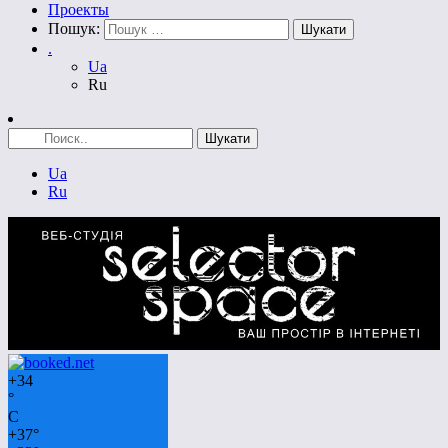
Проекты
Пошук:
.
Ua
Ru
Ua
Ru
+
34
°
C
+
37°