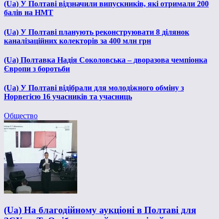
(Ua) У Полтаві відзначили випускників, які отримали 200
балів на НМТ
(Ua) У Полтаві планують реконструювати 8 ділянок
каналізаційних колекторів за 400 млн грн
(Ua) Полтавка Надія Соколовська – дворазова чемпіонка
Європи з боротьби
(Ua) У Полтаві відібрали для молодіжного обміну з
Норвегією 16 учасників та учасниць
Общество
(Ua) На благодійному аукціоні в Полтаві для