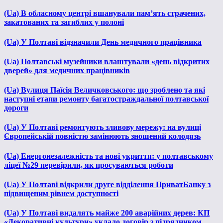
(Ua) В обласному центрі вшанували пам’ять страчених,
закатованих та загиблих у полоні
(Ua) У Полтаві відзначили День медичного працівника
(Ua) Полтавські музейники влаштували «день відкритих
дверей» для медичних працівників
(Ua) Вулиця Паїсія Величковського: що зроблено та які
наступні етапи ремонту багатостраждальної полтавської
дороги
(Ua) У Полтаві ремонтують зливову мережу: на вулиці
Європейській повністю замінюють зношений колодязь
(Ua) Енергонезалежність та нові укриття: у полтавському
ліцеї №29 перевірили, як просуваються роботи
(Ua) У Полтаві відкрили друге відділення ПриватБанку з
підвищеним рівнем доступності
(Ua) У Полтаві видалять майже 200 аварійних дерев: КП
«Декоративні культури» уклало договір з підрядником