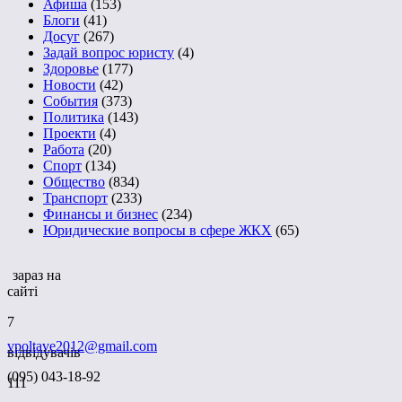
Афиша
(153)
Блоги
(41)
Досуг
(267)
Задай вопрос юристу
(4)
Здоровье
(177)
Новости
(42)
События
(373)
Политика
(143)
Проекти
(4)
Работа
(20)
Спорт
(134)
Общество
(834)
Транспорт
(233)
Финансы и бизнес
(234)
Юридические вопросы в сфере ЖКХ
(65)
зараз на
сайті
7
vpoltave2012@gmail.com
відвідувачів
(095) 043-18-92
111