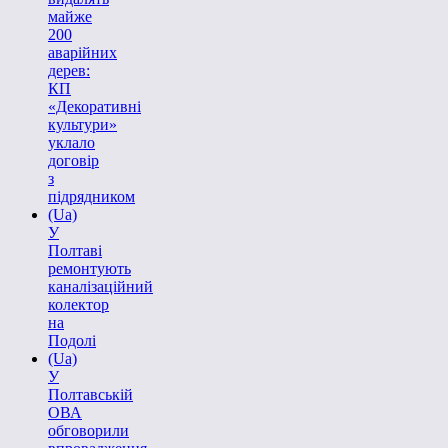
майже
200
аварійних
дерев:
КП
«Декоративні
культури»
уклало
договір
з
підрядником
(Ua)
У
Полтаві
ремонтують
каналізаційний
колектор
на
Подолі
(Ua)
У
Полтавській
ОВА
обговорили