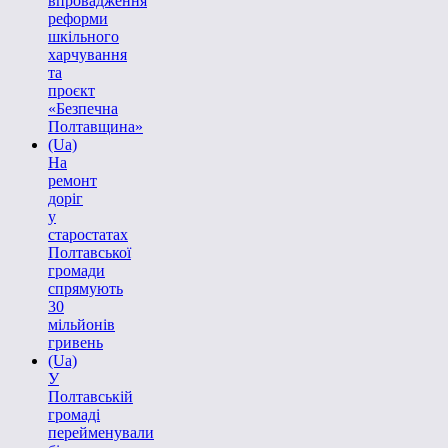
впровадження
реформи
шкільного
харчування
та
проєкт
«Безпечна
Полтавщина»
(Ua)
На
ремонт
доріг
у
старостатах
Полтавської
громади
спрямують
30
мільйонів
гривень
(Ua)
У
Полтавській
громаді
перейменували