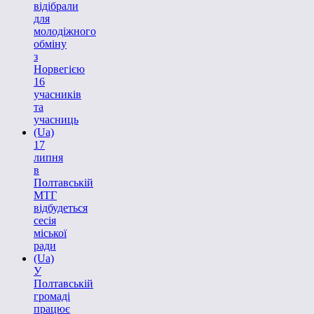
відібрали
для
молодіжного
обміну
з
Норвегією
16
учасників
та
учасниць
(Ua)
17
липня
в
Полтавській
МТГ
відбудеться
сесія
міської
ради
(Ua)
У
Полтавській
громаді
працює