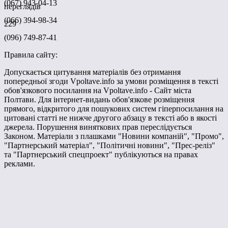
(067) 943-04-13
переглядів
(066) 394-98-34
229
(096) 749-87-41
Правила сайту:
Допускається цитування матеріалів без отримання
попередньої згоди Vpoltave.info за умови розміщення в тексті
обов'язкового посилання на Vpoltave.info - Сайт міста
Полтави. Для інтернет-видань обов'язкове розміщення
прямого, відкритого для пошукових систем гіперпосилання на
цитовані статті не нижче другого абзацу в тексті або в якості
джерела. Порушення виняткових прав переслідується
Законом. Матеріали з плашками "Новини компаній", "Промо",
"Партнерський матеріал", "Політичні новини", "Прес-реліз"
та "Партнерський спецпроект" публікуються на правах
реклами.