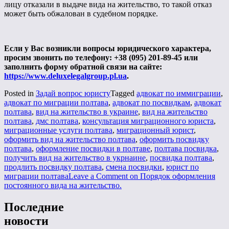
лицу отказали в выдаче вида на жительство, то такой отказ
может быть обжалован в судебном порядке.
Если у Вас возникли вопросы юридического характера,
просим звонить по телефону: +38 (095) 201-89-45 или
заполнить форму обратной связи на сайте:
https://www.deluxelegalgroup.pl.ua
.
Posted in
Задай вопрос юристу
Tagged
адвокат по иммиграции
,
адвокат по миграции полтава
,
адвокат по посвидкам
,
адвокат
полтава
,
вид на жительство в украине
,
вид на жительство
полтава
,
дмс полтава
,
консультация миграционного юриста
,
миграционные услуги полтава
,
миграционный юрист
,
оформить вид на жительство полтава
,
оформить посвидку
полтава
,
оформление посвидки в полтаве
,
полтава посвидка
,
получить вид на жительство в укрнаине
,
посвидка полтава
,
продлить посвидку полтава
,
смена посвидки
,
юрист по
миграции полтава
Leave a Comment
on Порядок оформления
постоянного вида на жительство.
Последние
новости