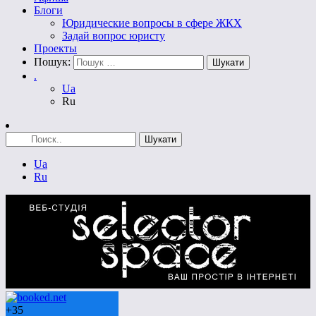
Блоги
Юридические вопросы в сфере ЖКХ
Задай вопрос юристу
Проекты
Пошук:
.
Ua
Ru
Ua
Ru
+
35