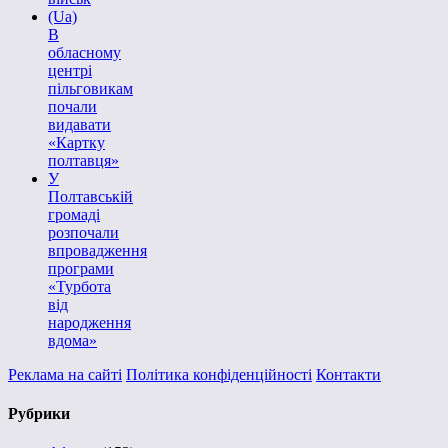
(Ua)
В
обласному
центрі
пільговикам
почали
видавати
«Картку
полтавця»
У
Полтавській
громаді
розпочали
впровадження
програми
«Турбота
від
народження
вдома»
Реклама на сайті
Політика конфіденційності
Контакти
Рубрики