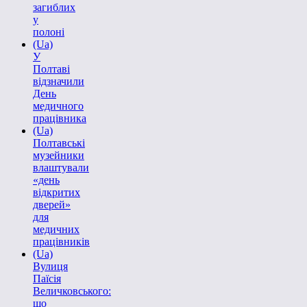
загиблих
у
полоні
(Ua)
У
Полтаві
відзначили
День
медичного
працівника
(Ua)
Полтавські
музейники
влаштували
«день
відкритих
дверей»
для
медичних
працівників
(Ua)
Вулиця
Паїсія
Величковського:
що