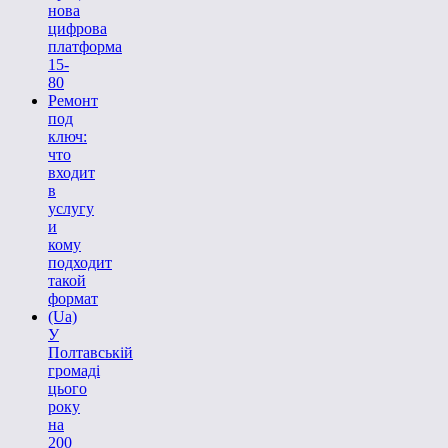
нова
цифрова
платформа
15-
80
Ремонт
под
ключ:
что
входит
в
услугу
и
кому
подходит
такой
формат
(Ua)
У
Полтавській
громаді
цього
року
на
200