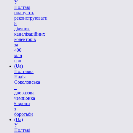
У
Полтаві
планують
реконструювати
8
ділянок
каналізаційних
колекторів
за
400
млн
грн
(Ua)
Полтавка
Надія
Соколовська
–
дворазова
чемпіонка
Європи
з
боротьби
(Ua)
У
Полтаві