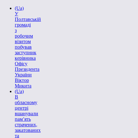
(Ua)
У
Полтавській
громаді
з
робочим
візитом
побував
заступник
керівника
Офісу
Президента
України
Віктор
Микита
(Ua)
В
обласному
центрі
вшанували
пам’ять
страчених,
закатованих
та