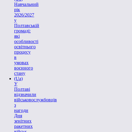
Навчальний
рік
2026/2027
у
Полтавській
громаді:
які
особливості
освітнього
процесу
в
умовах
воєнного
стану
(Ua)
У
Полтаві
відзначили
військовослужбовців
з
нагоди
Дня
зенітних
ракетних
військ