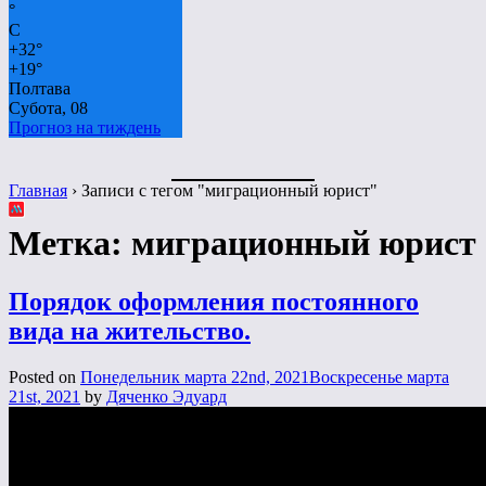
°
C
+
32°
+
19°
Полтава
Субота, 08
Прогноз на тиждень
Главная
›
Записи с тегом "миграционный юрист"
Метка:
миграционный юрист
Порядок оформления постоянного
вида на жительство.
Posted on
Понедельник марта 22nd, 2021
Воскресенье марта
21st, 2021
by
Дяченко Эдуард