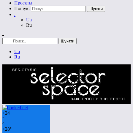
Проекты
Пошук:
.
Ua
Ru
Ua
Ru
+
24
°
C
+
28°