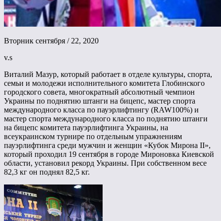
Вторник сентября / 22, 2020
v.s
Виталий Мазур, который работает в отделе культуры, спорта,
семьи и молодежи исполнительного комитета Глобинского
городского совета, многократный абсолютный чемпион
Украины по поднятию штанги на бицепс, мастер спорта
международного класса по пауэрлифтингу (RAW100%) и
мастер спорта международного класса по поднятию штанги
на бицепс комитета пауэрлифтинга Украины, на
всеукраинском турнире по отдельным упражнениям
пауэрлифтинга среди мужчин и женщин «Кубок Мирона II»,
который проходил 19 сентября в городе Мироновка Киевской
области, установил рекорд Украины. При собственном весе
82,3 кг он поднял 82,5 кг.