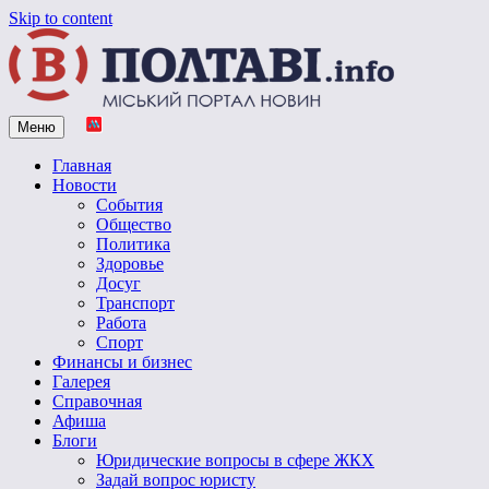
Skip to content
Меню
Vpoltave.info
Полтавский портал новостей
Главная
Новости
События
Общество
Политика
Здоровье
Досуг
Транспорт
Работа
Спорт
Финансы и бизнес
Галерея
Справочная
Афиша
Блоги
Юридические вопросы в сфере ЖКХ
Задай вопрос юристу