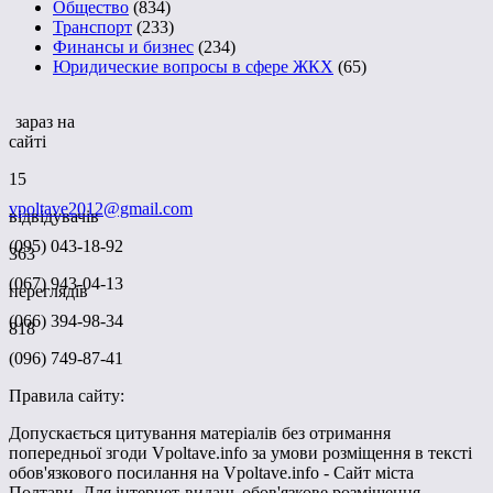
Общество
(834)
Транспорт
(233)
Финансы и бизнес
(234)
Юридические вопросы в сфере ЖКХ
(65)
зараз на
сайті
15
vpoltave2012@gmail.com
відвідувачів
(095) 043-18-92
363
(067) 943-04-13
переглядів
(066) 394-98-34
818
(096) 749-87-41
Правила сайту:
Допускається цитування матеріалів без отримання
попередньої згоди Vpoltave.info за умови розміщення в тексті
обов'язкового посилання на Vpoltave.info - Сайт міста
Полтави. Для інтернет-видань обов'язкове розміщення