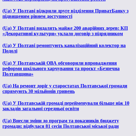
(Ua) У Полтаві відкрили друге відділення ПриватБанку з
підвищеним рівнем доступності
(Ua) У Полтаві видалять майже 200 аварійних дерев: КП
«Декоративні культури» уклало договір з підрядником
(Ua) У Полтаві ремонтують каналізаційний колектор на
Подолі
(Ua) У Полтавській ОВА обговорили впровадження
реформи шкільного харчування та проєкт «Безпечна
Полтавщина»
(Ua) На ремонт доріг у старостатах Полтавської громади
спрямують 30 мільйонів гривень
(Ua) У Полтавській громаді перейменували більше ніж 10
закладів загальної середньої освіти
(Ua) Внесли зміни до програм та показників бюджету
громади: відбулася 81 сесія Полтавської міської ради