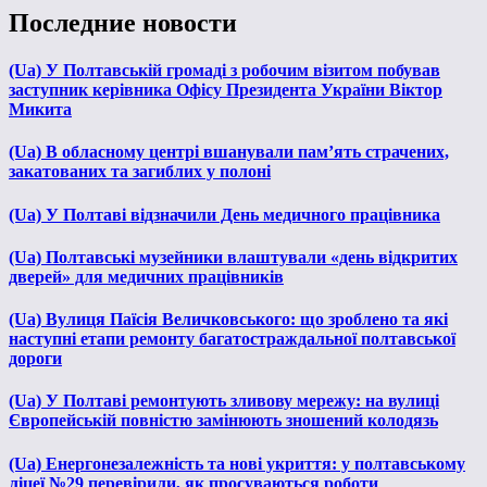
Последние новости
(Ua) У Полтавській громаді з робочим візитом побував
заступник керівника Офісу Президента України Віктор
Микита
(Ua) В обласному центрі вшанували пам’ять страчених,
закатованих та загиблих у полоні
(Ua) У Полтаві відзначили День медичного працівника
(Ua) Полтавські музейники влаштували «день відкритих
дверей» для медичних працівників
(Ua) Вулиця Паїсія Величковського: що зроблено та які
наступні етапи ремонту багатостраждальної полтавської
дороги
(Ua) У Полтаві ремонтують зливову мережу: на вулиці
Європейській повністю замінюють зношений колодязь
(Ua) Енергонезалежність та нові укриття: у полтавському
ліцеї №29 перевірили, як просуваються роботи