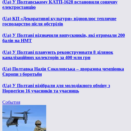
(Ua) У Полтавському КАТП-1628 встановили сонячну
електростанцію
(Ua) КП «Декоративні культури» відновлює тепличне
господарство після обстрілів
(Ua) У Полтаві відзначили випускників, які отримали 200
балів на НМТ
(Ua) У Полтаві планують реконструювати 8 ділянок
каналізаційних колекторів за 400 млн грн
(Ua) Полтавка Надія Соколовська – дворазова чемпіонка
Європи з боротьби
(Ua) У Полтаві відібрали для молодіжного обміну з
Норвегією 16 учасників та учасниць
События