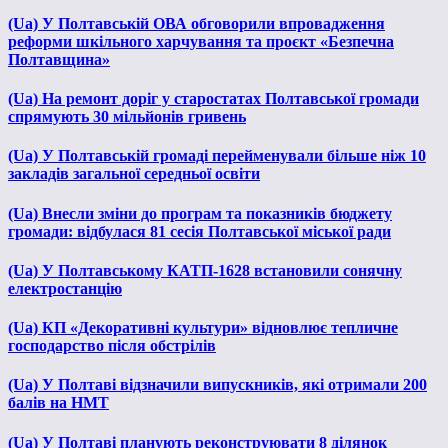
(Ua) У Полтавській ОВА обговорили впровадження
реформи шкільного харчування та проєкт «Безпечна
Полтавщина»
(Ua) На ремонт доріг у старостатах Полтавської громади
спрямують 30 мільйонів гривень
(Ua) У Полтавській громаді перейменували більше ніж 10
закладів загальної середньої освіти
(Ua) Внесли зміни до програм та показників бюджету
громади: відбулася 81 сесія Полтавської міської ради
(Ua) У Полтавському КАТП-1628 встановили сонячну
електростанцію
(Ua) КП «Декоративні культури» відновлює тепличне
господарство після обстрілів
(Ua) У Полтаві відзначили випускників, які отримали 200
балів на НМТ
(Ua) У Полтаві планують реконструювати 8 ділянок