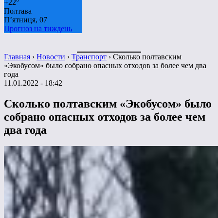
+
22°
Полтава
П’ятниця, 07
Прогноз на тиждень
Главная
›
Новости
›
Транспорт
›
Сколько полтавским
«Экобусом» было собрано опасных отходов за более чем два
года
11.01.2022 - 18:42
Сколько полтавским «Экобусом» было
собрано опасных отходов за более чем
два года