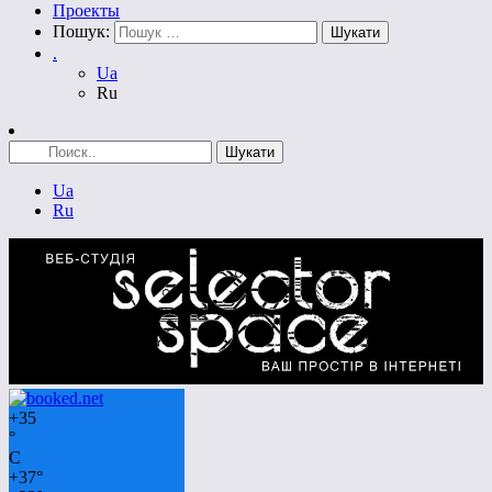
Проекты
Пошук:
.
Ua
Ru
Ua
Ru
+
35
°
C
+
37°