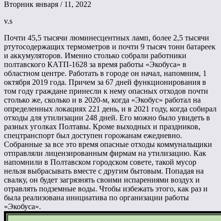
Вторник января / 11, 2022
v.s
Почти 45,5 тысячи люминесцентных ламп, более 2,5 тысячи
ртутосодержащих термометров и почти 9 тысяч тонн батареек
и аккумуляторов. Именно столько собрали работники
полтавского КАТП-1628 за время работы «Экобуса» в
областном центре. Работать в городе он начал, напомним, 1
октября 2019 года. Причем за 67 дней функционирования в
том году граждане принесли к нему опасных отходов почти
столько же, сколько и в 2020-м, когда «Экобус» работал на
определенных локациях 221 день, и в 2021 году, когда собирал
отходы для утилизации 248 дней. Его можно было увидеть в
разных уголках Полтавы. Кроме выходных и праздников,
спецтранспорт был доступен горожанам ежедневно.
Собранные за все это время опасные отходы коммунальщики
отправляли лицензированным фирмам на утилизацию. Как
напомнили в Полтавском городском совете, такой мусор
нельзя выбрасывать вместе с другим бытовым. Попадая на
свалку, он будет загрязнять своими испарениями воздух и
отравлять подземные воды. Чтобы избежать этого, как раз и
была реализована инициатива по организации работы
«Экобуса».