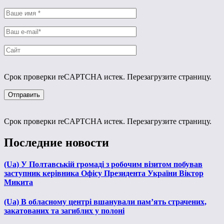
Срок проверки reCAPTCHA истек. Перезагрузите страницу.
Срок проверки reCAPTCHA истек. Перезагрузите страницу.
Последние новости
(Ua) У Полтавській громаді з робочим візитом побував
заступник керівника Офісу Президента України Віктор
Микита
(Ua) В обласному центрі вшанували пам’ять страчених,
закатованих та загиблих у полоні