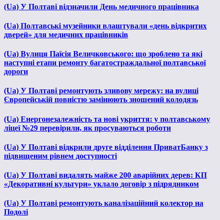
(Ua) У Полтаві відзначили День медичного працівника
(Ua) Полтавські музейники влаштували «день відкритих
дверей» для медичних працівників
(Ua) Вулиця Паїсія Величковського: що зроблено та які
наступні етапи ремонту багатостраждальної полтавської
дороги
(Ua) У Полтаві ремонтують зливову мережу: на вулиці
Європейській повністю замінюють зношений колодязь
(Ua) Енергонезалежність та нові укриття: у полтавському
ліцеї №29 перевірили, як просуваються роботи
(Ua) У Полтаві відкрили друге відділення ПриватБанку з
підвищеним рівнем доступності
(Ua) У Полтаві видалять майже 200 аварійних дерев: КП
«Декоративні культури» уклало договір з підрядником
(Ua) У Полтаві ремонтують каналізаційний колектор на
Подолі