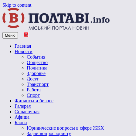
Skip to content
Меню
Vpoltave.info
Полтавский портал новостей
Главная
Новости
События
Общество
Политика
Здоровье
Досуг
Транспорт
Работа
Спорт
Финансы и бизнес
Галерея
Справочная
Афиша
Блоги
Юридические вопросы в сфере ЖКХ
Задай вопрос юристу