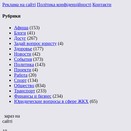
Реклама на сайті
Політика конфіденційності
Контакти
Рубрики
Афиша
(153)
Блоги
(41)
Досуг
(267)
Задай вопрос юристу
(4)
Здоровье
(177)
Новости
(42)
События
(373)
Политика
(143)
Проекти
(4)
Работа
(20)
Спорт
(134)
Общество
(834)
Транспорт
(233)
Финансы и бизнес
(234)
Юридические вопросы в сфере ЖКХ
(65)
зараз на
сайті