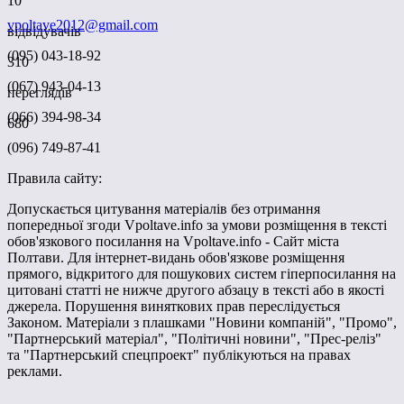
10
vpoltave2012@gmail.com
відвідувачів
(095) 043-18-92
310
(067) 943-04-13
переглядів
(066) 394-98-34
680
(096) 749-87-41
Правила сайту:
Допускається цитування матеріалів без отримання
попередньої згоди Vpoltave.info за умови розміщення в тексті
обов'язкового посилання на Vpoltave.info - Сайт міста
Полтави. Для інтернет-видань обов'язкове розміщення
прямого, відкритого для пошукових систем гіперпосилання на
цитовані статті не нижче другого абзацу в тексті або в якості
джерела. Порушення виняткових прав переслідується
Законом. Матеріали з плашками "Новини компаній", "Промо",
"Партнерський матеріал", "Політичні новини", "Прес-реліз"
та "Партнерський спецпроект" публікуються на правах
реклами.