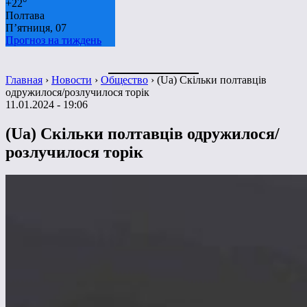
+
22°
Полтава
П’ятниця, 07
Прогноз на тиждень
Главная
›
Новости
›
Общество
›
(Ua) Скільки полтавців
одружилося/розлучилося торік
11.01.2024 - 19:06
(Ua) Скільки полтавців одружилося/
розлучилося торік