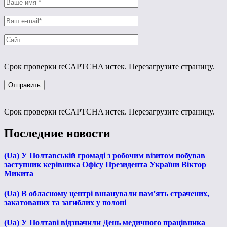
Срок проверки reCAPTCHA истек. Перезагрузите страницу.
Срок проверки reCAPTCHA истек. Перезагрузите страницу.
Последние новости
(Ua) У Полтавській громаді з робочим візитом побував
заступник керівника Офісу Президента України Віктор
Микита
(Ua) В обласному центрі вшанували пам’ять страчених,
закатованих та загиблих у полоні
(Ua) У Полтаві відзначили День медичного працівника