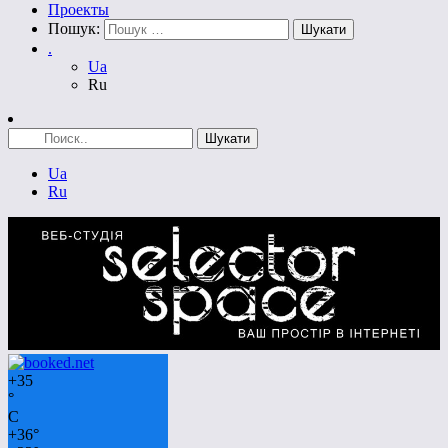
Проекты
Пошук:
.
Ua
Ru
Ua
Ru
+
35
°
C
+
36°