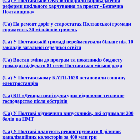
(Ua) У Полтавській ОВА обговорили впровадження
реформи шкільного харчування та проєкт «Безпечна
Полтавщина»
(Ua) На ремонт доріг у старостатах Полтавської громади
спрямують 30 мільйонів гривень
(Ua) У Полтавській громаді перейменували більше ніж 10
закладів загальної середньої освіти
(Ua) Внесли зміни до програм та показників бюджету
громади: відбулася 81 сесія Полтавської міської ради
(Ua) У Полтавському КАТП-1628 встановили сонячну
електростанцію
(Ua) КП «Декоративні культури» відновлює тепличне
господарство після обстрілів
(Ua) У Полтаві відзначили випускників, які отримали 200
балів на НМТ
(Ua) У Полтаві планують реконструювати 8 ділянок
каналізаційних колекторів за 400 млн грн