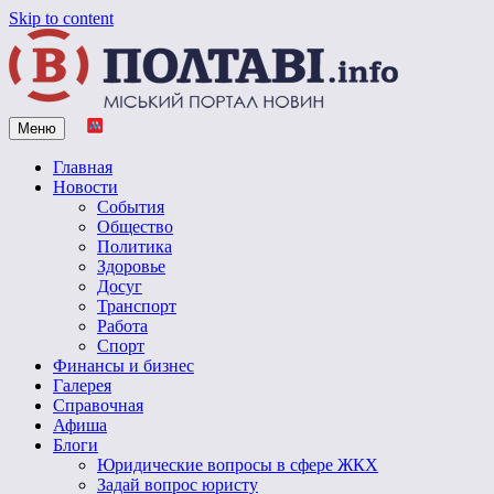
Skip to content
Меню
Vpoltave.info
Полтавский портал новостей
Главная
Новости
События
Общество
Политика
Здоровье
Досуг
Транспорт
Работа
Спорт
Финансы и бизнес
Галерея
Справочная
Афиша
Блоги
Юридические вопросы в сфере ЖКХ
Задай вопрос юристу