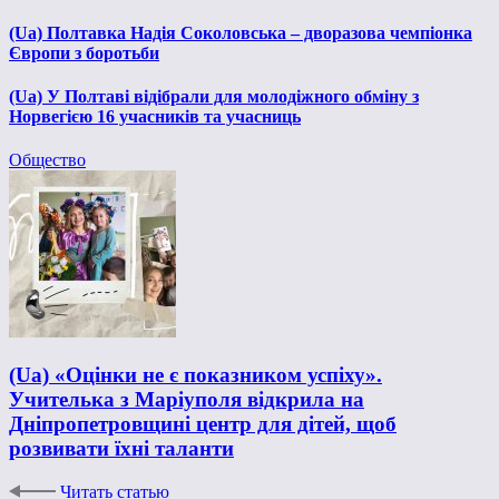
(Ua) Полтавка Надія Соколовська – дворазова чемпіонка
Європи з боротьби
(Ua) У Полтаві відібрали для молодіжного обміну з
Норвегією 16 учасників та учасниць
Общество
(Ua) ​​«Оцінки не є показником успіху».
Учителька з Маріуполя відкрила на
Дніпропетровщині центр для дітей, щоб
розвивати їхні таланти
Читать статью