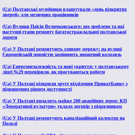
(Ua) Полтавські музейники влаштували «день відкритих
дверей» для медичних працівників
(Ua) Вулиця Паїсія Величковського: що зроблено та які
наступні етапи ремонту багатостраждальної полтавської
дороги
(Ua) У Полтаві ремонтують зливову мережу: на вулиці
Європейській повністю замінюють зношений колодязь
(Ua) Енергонезалежність та нові укриття: у полтавському
ліцеї №29 перевірили, як просуваються роботи
(Ua) У Полтаві відкрили друге відділення ПриватБанку з
підвищеним рівнем доступності
(Ua) У Полтаві видалять майже 200 аварійних дерев: КП
«Декоративні культури» уклало договір з підрядником
(Ua) У Полтаві ремонтують каналізаційний колектор на
Подолі