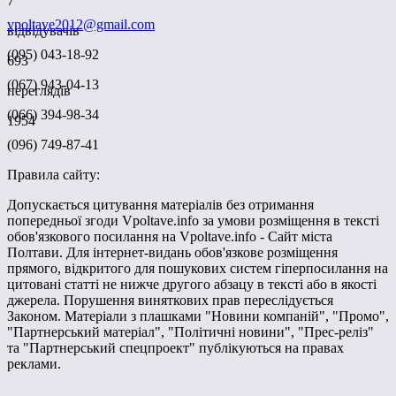
7
vpoltave2012@gmail.com
відвідувачів
(095) 043-18-92
693
(067) 943-04-13
переглядів
(066) 394-98-34
1954
(096) 749-87-41
Правила сайту:
Допускається цитування матеріалів без отримання
попередньої згоди Vpoltave.info за умови розміщення в тексті
обов'язкового посилання на Vpoltave.info - Сайт міста
Полтави. Для інтернет-видань обов'язкове розміщення
прямого, відкритого для пошукових систем гіперпосилання на
цитовані статті не нижче другого абзацу в тексті або в якості
джерела. Порушення виняткових прав переслідується
Законом. Матеріали з плашками "Новини компаній", "Промо",
"Партнерський матеріал", "Політичні новини", "Прес-реліз"
та "Партнерський спецпроект" публікуються на правах
реклами.