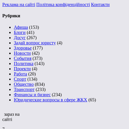
Реклама на сайті
Політика конфіденційності
Контакти
Рубрики
Афиша
(153)
Блоги
(41)
Досуг
(267)
Задай вопрос юристу
(4)
Здоровье
(177)
Новости
(42)
События
(373)
Политика
(143)
Проекти
(4)
Работа
(20)
Спорт
(134)
Общество
(834)
Транспорт
(233)
Финансы и бизнес
(234)
Юридические вопросы в сфере ЖКХ
(65)
зараз на
сайті