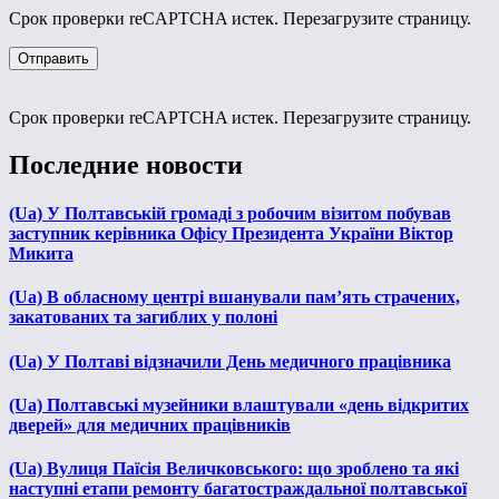
Срок проверки reCAPTCHA истек. Перезагрузите страницу.
Срок проверки reCAPTCHA истек. Перезагрузите страницу.
Последние новости
(Ua) У Полтавській громаді з робочим візитом побував
заступник керівника Офісу Президента України Віктор
Микита
(Ua) В обласному центрі вшанували пам’ять страчених,
закатованих та загиблих у полоні
(Ua) У Полтаві відзначили День медичного працівника
(Ua) Полтавські музейники влаштували «день відкритих
дверей» для медичних працівників
(Ua) Вулиця Паїсія Величковського: що зроблено та які
наступні етапи ремонту багатостраждальної полтавської