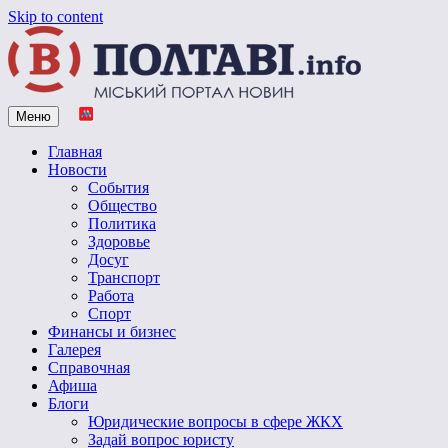
Skip to content
Меню
Vpoltave.info
Полтавский портал новостей
Главная
Новости
События
Общество
Политика
Здоровье
Досуг
Транспорт
Работа
Спорт
Финансы и бизнес
Галерея
Справочная
Афиша
Блоги
Юридические вопросы в сфере ЖКХ
Задай вопрос юристу