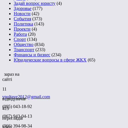
Задай вопрос юристу
(4)
Здоровье
(177)
Новости
(42)
События
(373)
Политика
(143)
Проекти
(4)
Работа
(20)
Спорт
(134)
Общество
(834)
Транспорт
(233)
Финансы и бизнес
(234)
Юридические вопросы в сфере ЖКХ
(65)
зараз на
сайті
11
vpoltave2012@gmail.com
відвідувачів
(095) 043-18-92
419
(067) 943-04-13
переглядів
(066) 394-98-34
1065