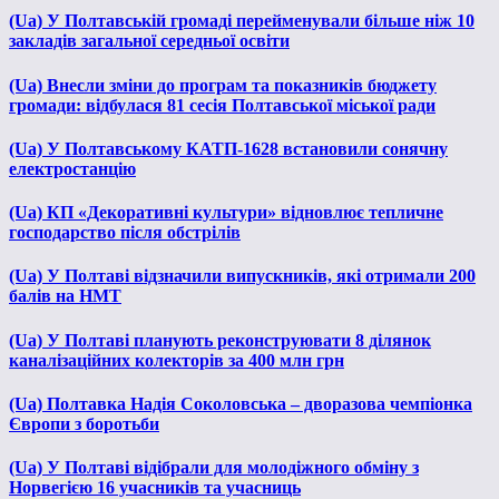
(Ua) У Полтавській громаді перейменували більше ніж 10
закладів загальної середньої освіти
(Ua) Внесли зміни до програм та показників бюджету
громади: відбулася 81 сесія Полтавської міської ради
(Ua) У Полтавському КАТП-1628 встановили сонячну
електростанцію
(Ua) КП «Декоративні культури» відновлює тепличне
господарство після обстрілів
(Ua) У Полтаві відзначили випускників, які отримали 200
балів на НМТ
(Ua) У Полтаві планують реконструювати 8 ділянок
каналізаційних колекторів за 400 млн грн
(Ua) Полтавка Надія Соколовська – дворазова чемпіонка
Європи з боротьби
(Ua) У Полтаві відібрали для молодіжного обміну з
Норвегією 16 учасників та учасниць