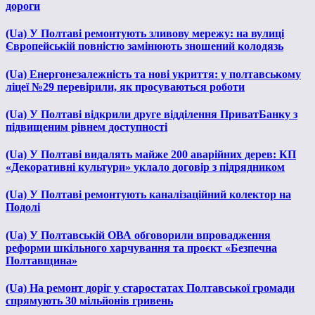
дороги
(Ua) У Полтаві ремонтують зливову мережу: на вулиці
Європейській повністю замінюють зношений колодязь
(Ua) Енергонезалежність та нові укриття: у полтавському
ліцеї №29 перевірили, як просуваються роботи
(Ua) У Полтаві відкрили друге відділення ПриватБанку з
підвищеним рівнем доступності
(Ua) У Полтаві видалять майже 200 аварійних дерев: КП
«Декоративні культури» уклало договір з підрядником
(Ua) У Полтаві ремонтують каналізаційний колектор на
Подолі
(Ua) У Полтавській ОВА обговорили впровадження
реформи шкільного харчування та проєкт «Безпечна
Полтавщина»
(Ua) На ремонт доріг у старостатах Полтавської громади
спрямують 30 мільйонів гривень