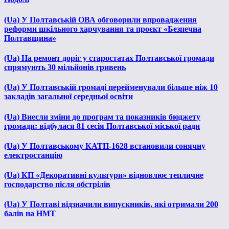
(Ua) У Полтавській ОВА обговорили впровадження
реформи шкільного харчування та проєкт «Безпечна
Полтавщина»
(Ua) На ремонт доріг у старостатах Полтавської громади
спрямують 30 мільйонів гривень
(Ua) У Полтавській громаді перейменували більше ніж 10
закладів загальної середньої освіти
(Ua) Внесли зміни до програм та показників бюджету
громади: відбулася 81 сесія Полтавської міської ради
(Ua) У Полтавському КАТП-1628 встановили сонячну
електростанцію
(Ua) КП «Декоративні культури» відновлює тепличне
господарство після обстрілів
(Ua) У Полтаві відзначили випускників, які отримали 200
балів на НМТ