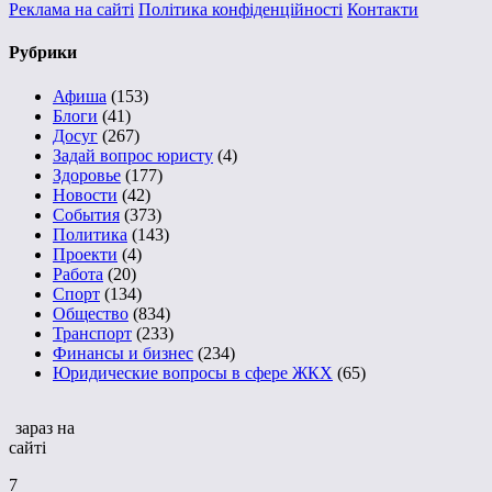
Реклама на сайті
Політика конфіденційності
Контакти
Рубрики
Афиша
(153)
Блоги
(41)
Досуг
(267)
Задай вопрос юристу
(4)
Здоровье
(177)
Новости
(42)
События
(373)
Политика
(143)
Проекти
(4)
Работа
(20)
Спорт
(134)
Общество
(834)
Транспорт
(233)
Финансы и бизнес
(234)
Юридические вопросы в сфере ЖКХ
(65)
зараз на
сайті
7