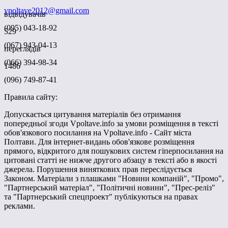
vpoltave2012@gmail.com
відвідувачів
(095) 043-18-92
529
(067) 943-04-13
переглядів
(066) 394-98-34
1486
(096) 749-87-41
Правила сайту:
Допускається цитування матеріалів без отримання
попередньої згоди Vpoltave.info за умови розміщення в тексті
обов'язкового посилання на Vpoltave.info - Сайт міста
Полтави. Для інтернет-видань обов'язкове розміщення
прямого, відкритого для пошукових систем гіперпосилання на
цитовані статті не нижче другого абзацу в тексті або в якості
джерела. Порушення виняткових прав переслідується
Законом. Матеріали з плашками "Новини компаній", "Промо",
"Партнерський матеріал", "Політичні новини", "Прес-реліз"
та "Партнерський спецпроект" публікуються на правах
реклами.