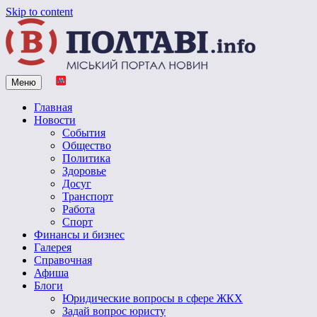
Skip to content
Меню
Vpoltave.info
Полтавский портал новостей
Главная
Новости
События
Общество
Политика
Здоровье
Досуг
Транспорт
Работа
Спорт
Финансы и бизнес
Галерея
Справочная
Афиша
Блоги
Юридические вопросы в сфере ЖКХ
Задай вопрос юристу