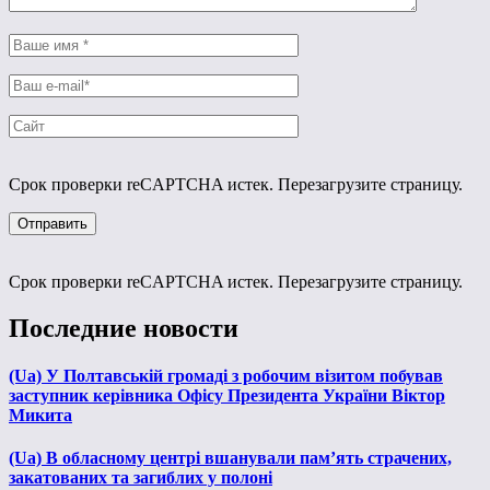
Срок проверки reCAPTCHA истек. Перезагрузите страницу.
Срок проверки reCAPTCHA истек. Перезагрузите страницу.
Последние новости
(Ua) У Полтавській громаді з робочим візитом побував
заступник керівника Офісу Президента України Віктор
Микита
(Ua) В обласному центрі вшанували пам’ять страчених,
закатованих та загиблих у полоні