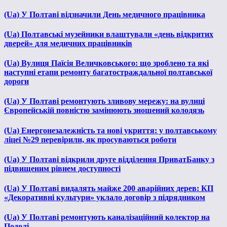
(Ua) У Полтаві відзначили День медичного працівника
(Ua) Полтавські музейники влаштували «день відкритих
дверей» для медичних працівників
(Ua) Вулиця Паїсія Величковського: що зроблено та які
наступні етапи ремонту багатостраждальної полтавської
дороги
(Ua) У Полтаві ремонтують зливову мережу: на вулиці
Європейській повністю замінюють зношений колодязь
(Ua) Енергонезалежність та нові укриття: у полтавському
ліцеї №29 перевірили, як просуваються роботи
(Ua) У Полтаві відкрили друге відділення ПриватБанку з
підвищеним рівнем доступності
(Ua) У Полтаві видалять майже 200 аварійних дерев: КП
«Декоративні культури» уклало договір з підрядником
(Ua) У Полтаві ремонтують каналізаційний колектор на
Подолі