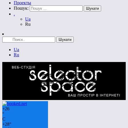
Проекты
Пошук:
.
Ua
Ru
Ua
Ru
+
26
°
C
+
28°