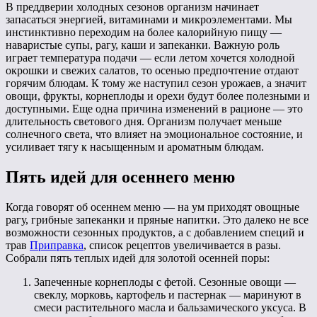
В преддверии холодных сезонов организм начинает
запасаться энергией, витаминами и микроэлементами. Мы
инстинктивно переходим на более калорийную пищу —
наваристые супы, рагу, каши и запеканки. Важную роль
играет температура подачи — если летом хочется холодной
окрошки и свежих салатов, то осенью предпочтение отдают
горячим блюдам. К тому же наступил сезон урожаев, а значит
овощи, фрукты, корнеплоды и орехи будут более полезными и
доступными. Еще одна причина изменений в рационе — это
длительность светового дня. Организм получает меньше
солнечного света, что влияет на эмоциональное состояние, и
усиливает тягу к насыщенным и ароматным блюдам.
Пять идей для осеннего меню
Когда говорят об осеннем меню — на ум приходят овощные
рагу, грибные запеканки и пряные напитки. Это далеко не все
возможности сезонных продуктов, а с добавлением специй и
трав
Приправка
, список рецептов увеличивается в разы.
Собрали пять теплых идей для золотой осенней поры:
Запеченные корнеплоды с фетой. Сезонные овощи —
свеклу, морковь, картофель и пастернак — маринуют в
смеси растительного масла и бальзамического уксуса. В