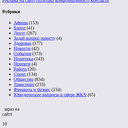
Реклама на сайті
Політика конфіденційності
Контакти
Рубрики
Афиша
(153)
Блоги
(41)
Досуг
(267)
Задай вопрос юристу
(4)
Здоровье
(177)
Новости
(42)
События
(373)
Политика
(143)
Проекти
(4)
Работа
(20)
Спорт
(134)
Общество
(834)
Транспорт
(233)
Финансы и бизнес
(234)
Юридические вопросы в сфере ЖКХ
(65)
зараз на
сайті
10