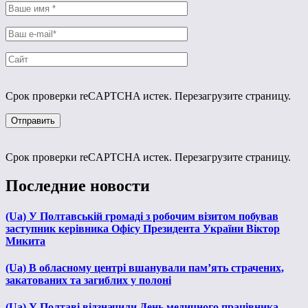
Срок проверки reCAPTCHA истек. Перезагрузите страницу.
Срок проверки reCAPTCHA истек. Перезагрузите страницу.
Последние новости
(Ua) У Полтавській громаді з робочим візитом побував
заступник керівника Офісу Президента України Віктор
Микита
(Ua) В обласному центрі вшанували пам’ять страчених,
закатованих та загиблих у полоні
(Ua) У Полтаві відзначили День медичного працівника