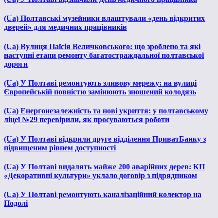
(Ua) Полтавські музейники влаштували «день відкритих
дверей» для медичних працівників
(Ua) Вулиця Паїсія Величковського: що зроблено та які
наступні етапи ремонту багатостраждальної полтавської
дороги
(Ua) У Полтаві ремонтують зливову мережу: на вулиці
Європейській повністю замінюють зношений колодязь
(Ua) Енергонезалежність та нові укриття: у полтавському
ліцеї №29 перевірили, як просуваються роботи
(Ua) У Полтаві відкрили друге відділення ПриватБанку з
підвищеним рівнем доступності
(Ua) У Полтаві видалять майже 200 аварійних дерев: КП
«Декоративні культури» уклало договір з підрядником
(Ua) У Полтаві ремонтують каналізаційний колектор на
Подолі