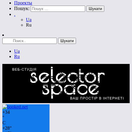
Проекты
Пошук:
.
Ua
Ru
Ua
Ru
+
34
°
C
+
28°