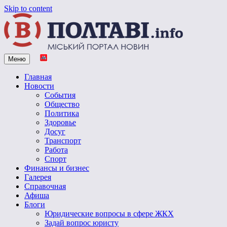
Skip to content
Меню
Vpoltave.info
Полтавский портал новостей
Главная
Новости
События
Общество
Политика
Здоровье
Досуг
Транспорт
Работа
Спорт
Финансы и бизнес
Галерея
Справочная
Афиша
Блоги
Юридические вопросы в сфере ЖКХ
Задай вопрос юристу