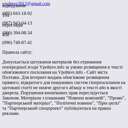
vpoltave2012@gmail.com
відвідувачів
(095) 043-18-92
194
(067) 943-04-13
переглядів
(066) 394-98-34
450
(096) 749-87-41
Правила сайту:
Допускається цитування матеріалів без отримання
попередньої згоди Vpoltave.info за умови розміщення в тексті
обов'язкового посилання на Vpoltave.info - Сайт міста
Полтави. Для інтернет-видань обов'язкове розміщення
прямого, відкритого для пошукових систем гіперпосилання на
цитовані статті не нижче другого абзацу в тексті або в якості
джерела. Порушення виняткових прав переслідується
Законом. Матеріали з плашками "Новини компаній", "Промо",
"Партнерський матеріал", "Політичні новини", "Прес-реліз"
та "Партнерський спецпроект" публікуються на правах
реклами.