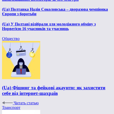
(Ua) Полтавка Надія Соколовська – дворазова чемпіонка
Європи з боротьби
(Ua) У Полтаві відібрали для молодіжного обміну з
Норвегією 16 учасників та учасниць
Общество
(Ua) Фішинг та фейкові акаунти: як захистити
себе від інтернет-шахраїв
Читать статью
Транспорт