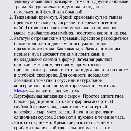
заливку добавляют розмарин, тимьян и другие любимые
травы. Блюдо запекают в духовке и подают с
измельченной фетой или брынзой.
Тыквенный крем-суп. Яркий кремовый суп из тыквы
прекрасно насыщает, согревает и передает осенний
вайб. Готовится на кокосовом молоке и оливковом
масле, с добавлением имбиря, неострого карри и кинзы.
Рататуй с прованскими травами. Красивое разноцветное
блюдо подойдет и для семейного ужина, и для
праздничного стола. Баклажаны, кабачки, помидоры,
перцы и лук нарезают тонкими ломтиками и
выкладывают слоями в форму. Затем заправляют
оливковым маслом, чесноком, ароматными
прованскими травами, и готовят в духовке или на плите
в глубокой сковороде. Для сочности добавляют
домашний томатный соус, или натуральное
консервированное пюре, которое можно купить на
Маудау
— маркете важных штук.
Картофельная запеканка с сыром. Простое аппетитное
блюдо традиционно готовят с фаршем ассорти. В
глубокой форме укладывают слоями натертый
картофель, сыр, мясо, зеленый лук, и заправляют
сливочным соусом. Запекают в духовке в течение часа.
Ризотто с грибами. Кремовое ризотто с лесными
грибами и капелькой трюфельного масла — это