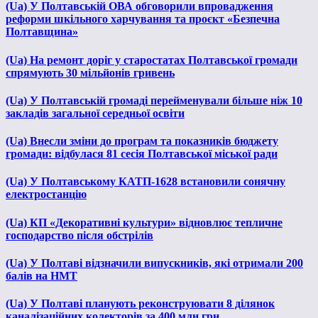
(Ua) У Полтавській ОВА обговорили впровадження
реформи шкільного харчування та проєкт «Безпечна
Полтавщина»
(Ua) На ремонт доріг у старостатах Полтавської громади
спрямують 30 мільйонів гривень
(Ua) У Полтавській громаді перейменували більше ніж 10
закладів загальної середньої освіти
(Ua) Внесли зміни до програм та показників бюджету
громади: відбулася 81 сесія Полтавської міської ради
(Ua) У Полтавському КАТП-1628 встановили сонячну
електростанцію
(Ua) КП «Декоративні культури» відновлює тепличне
господарство після обстрілів
(Ua) У Полтаві відзначили випускників, які отримали 200
балів на НМТ
(Ua) У Полтаві планують реконструювати 8 ділянок
каналізаційних колекторів за 400 млн грн